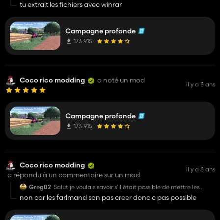
je l'installe mon jeu ne la detecte pas
tu extrait les fichiers avec winrar
Campagne profonde
173 915
Coco rico modding
a noté un mod
il y a 3 ans
Campagne profonde
173 915
Coco rico modding
il y a 3 ans
a répondu à un commentaire sur un mod
Greg02
Salut je voulais savoir s'il était possible de mettre les
terrains d'achat des champs jusqu'à la route car pour
non car les farlmand son pas creer donc c pas possible
ma part j'apprécie pouvoir les agrandir un peu et qu'il
fasse une belle ligne en fourrière de plus un coin du
champ 5 n'est pas sur la partie achetable donc on ne