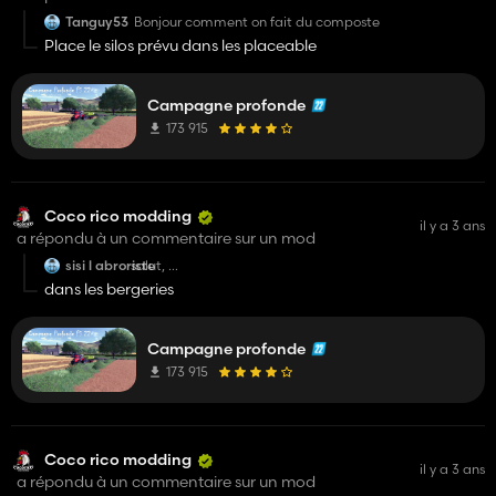
Tanguy53
Bonjour comment on fait du composte
Place le silos prévu dans les placeable
Campagne profonde
173 915
Coco rico modding
il y a 3 ans
a répondu à un commentaire sur un mod
sisi l abroriste
salut,
tres tres belle map gg :)))
dans les bergeries
Serais tu me dire ou spone les palette de laine dans
l'etable des moutons (la grande blanche) et ou on
recupère le lait des brebis/chèvre
Campagne profonde
173 915
Merci,
encore gg
Coco rico modding
il y a 3 ans
a répondu à un commentaire sur un mod