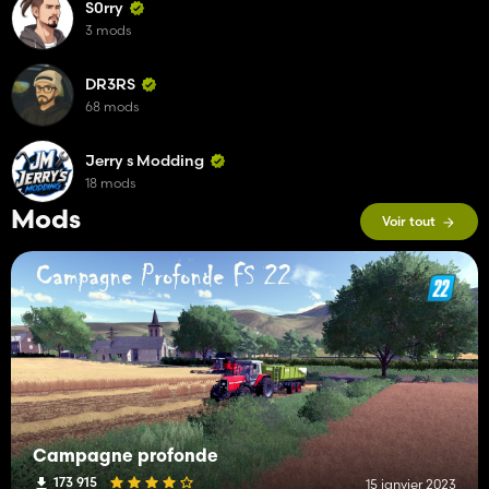
S0rry
3 mods
DR3RS
68 mods
Jerry s Modding
18 mods
Mods
Voir tout
Campagne profonde
173 915
15 janvier 2023