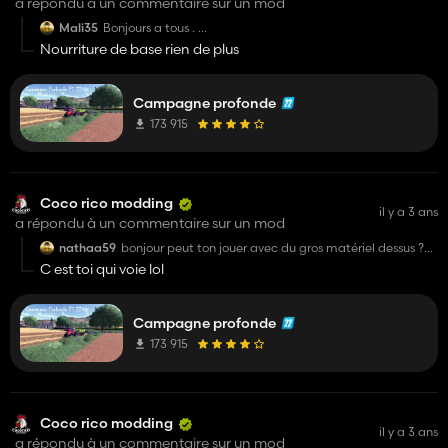
a répondu à un commentaire sur un mod
Mali35
Bonjours a tous .
Nourriture de base rien de plus
J'ai un petit probleme je me suis lancer dans les poules .
J'ai donc mie nourriture pour poules et dormie pendant
quelque nuit mes la santé n'y aucun oeuf .. sa reste a 0 .
J'aimerais savoir comment cela se fait il ?
Campagne profonde
J'ai donc pense a mettre proteines ( soja colza tournesol )
173 915
mes je ne peut pas vider ...
Merci au personne qui saura m'aider .
Cordialement Mali35
Coco rico modding
il y a 3 ans
a répondu à un commentaire sur un mod
nathaa59
bonjour peut ton jouer avec du gros matériel dessus ?
merci
C est toi qui voie lol
Campagne profonde
173 915
Coco rico modding
il y a 3 ans
a répondu à un commentaire sur un mod