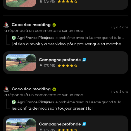
173 915
Coco rico modding
il y a 3 ans
a répondu à un commentaire sur un mod
Agri France Picture
Toujours le probléme avec la luzerne quand tu la
fauche andain noir transparent
j ai rien a revoir y a des video pôur prouver que sa marche
farmingland ou jc fracasse regarde tu vera
Campagne profonde
173 915
Coco rico modding
il y a 3 ans
a répondu à un commentaire sur un mod
Agri France Picture
Toujours le probléme avec la luzerne quand tu la
fauche andain noir transparent
les conflits de mods son toujour present lol
Campagne profonde
173 915