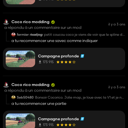
Coco rico modding
il y a 3 ans
a répondu à un commentaire sur un mod
fermier moding
bonjour petit coucou coco je viens de voir que le spline de
nouriture des cochon n'a pas été déplacer il traverse le
a tu recommencer une savec ocmme indiquer
mur a traver du milieu de la stabule
Campagne profonde
173 915
Coco rico modding
il y a 3 ans
a répondu à un commentaire sur un mod
Seb50480
Bonsoir Cocorico. Jolie map, je loue avec la V1 et je ne
rencontre aucun soucis, aucun conflit.
a tu recommencer une partie
Par contre, j'ai téléchargé la V1.1, je l'ai dézippé et
placé dans mon dossier mod (je n'utilise aucun autre
mod que ce fourni). Tous tes mods apparaissent, sans
la map ? De plus, la version V1 est écrasée. Y a t-il une
Campagne profonde
solution à mon problème, d'avance merci
173 915