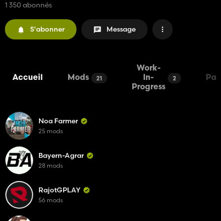
1 350 abonnés
S'abonner
Message
Work-
Accueil
Mods
In-
Pac
21
2
Progress
Noa Farmer
25 mods
Bayern-Agrar
28 mods
RajotGPLAY
56 mods