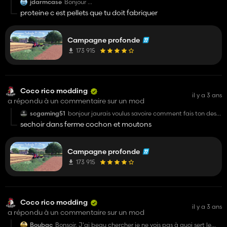
jdarmcase
Bonjour
La map est incroyable superbe travail bravo.
proteine c est pellets que tu doit fabriquer
J’ai un problème je n’arrives pas à donner des
protéines aux brebis et chèvres, le soja, le colza et le
tournesol n’est pas acceptés. Comment je peux faire?
Merci
Campagne profonde
173 915
Coco rico modding
il y a 3 ans
a répondu à un commentaire sur un mod
scgaming51
bonjour jaurais voulus savoire comment fais ton des
cereale seche ? je sais pas si dautre personne on
sechoir dans ferme cochon et moutons
dejas parler de ca mes quand je vois 500
commentaire jais pas envie de tout faire 😅
Campagne profonde
173 915
Coco rico modding
il y a 3 ans
a répondu à un commentaire sur un mod
Boubac
Bonsoir. J'ai beau chercher je ne vois pas à quoi sert le