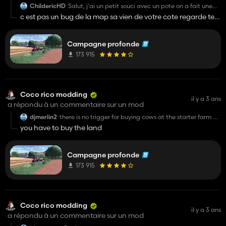
ChildericHD
Salut, j'ai un petit souci avec un pote on a fait une
partie et on a semé des carottes et après avoir
c est pas un bug de la map sa vien de votre cote regarde tes
passer plusieurs fois la nuit elles ne poussent pas
mods
merci de votre aide, s'agirai-il d'un bug ? .
Campagne profonde
173 915
Coco rico modding
il y a 3 ans
a répondu à un commentaire sur un mod
djmerlin2
there is no trigger for buying cows at the starter farm or
even drop at the barn.
you have to buy the land
Campagne profonde
173 915
Coco rico modding
il y a 3 ans
a répondu à un commentaire sur un mod