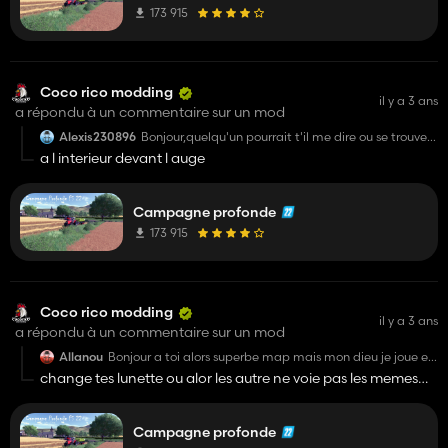
173 915
Merci d'avance
A bientôt
Coco rico modding
il y a 3 ans
a répondu à un commentaire sur un mod
Alexis230896
Bonjour,quelqu'un pourrait t'il me dire ou se trouve
le trigger pour donner a manger aux cochons car je
a l interieur devant l auge
ne le trouve pas merci.
Campagne profonde
173 915
Coco rico modding
il y a 3 ans
a répondu à un commentaire sur un mod
Allanou
Bonjour a toi alors superbe map mais mon dieu je joue en
2k mais la j'ai l'impression d'être en 480p, il a un boulot
change tes lunette ou alor les autre ne voie pas les memes
monstre a faire sur les texture sur les réglage de la route
chose que toi
ou encore sur le bureau de la maison mais aussi sur les
décoration on la l'impression d'être sur fs13
Campagne profonde