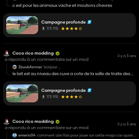
trèfle et la luzerne. ce n'est pas pour préparer la rtm ? est
c est pour les animaux vache et moutons chevres
ce que tu compte mettre à jour le Maize Plus ? car
normalement je joue avec et là par exemple pour les
stades de fenaison j'ai l'impression qu'il y a un problème
de texture. sinon quel taf de malade tu a fait coco. un
Campagne profonde
gros gg.
173 915
Coco rico modding
il y a 3 ans
a répondu à un commentaire sur un mod
Zbeubfarmer
bonjour
petite question
le lait est au niveau des cuve a cote de la salle de traite des
ou est ce qu' on rempli le lait des brebis dans le
brebis et chevres
bâtiment blanc ?
Campagne profonde
173 915
Coco rico modding
il y a 3 ans
a répondu à un commentaire sur un mod
emeric04
comment oàn fais pour jouer sur cette maps car quand