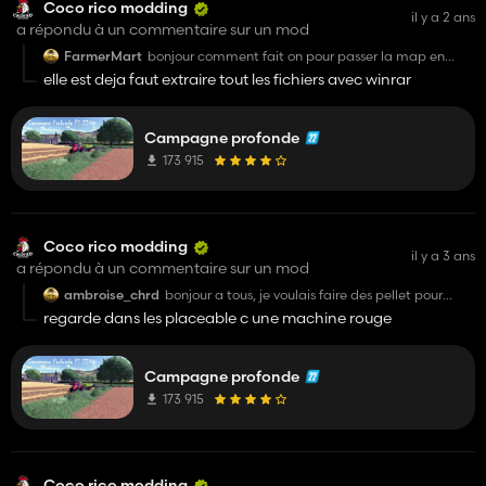
Coco rico modding
il y a 2 ans
a répondu à un commentaire sur un mod
FarmerMart
bonjour comment fait on pour passer la map en
fichier "zip" merci d'avance
elle est deja faut extraire tout les fichiers avec winrar
Campagne profonde
173 915
Coco rico modding
il y a 3 ans
a répondu à un commentaire sur un mod
ambroise_chrd
bonjour a tous, je voulais faire des pellet pour
ovins mais je ne comprend pas comment faire de
regarde dans les placeable c une machine rouge
la pulpe de betterave, de plus lorsque je veux
vider une remorque de luzerne dans le stockage a
la ferme des cochons cela ne marche pas. Pouvez
vous m'expliquez comment faire de la pulpe et
Campagne profonde
ou vidait tout les matériaux pour fabriquer les
173 915
pellets ?
Merci d'avance
Coco rico modding