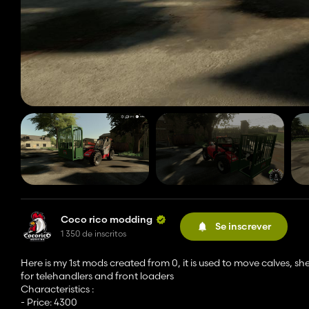
Coco rico modding
Se inscrever
1 350 de inscritos
Here is my 1st mods created from 0, it is used to move calves, sh
for telehandlers and front loaders
Characteristics :
- Price: 4300