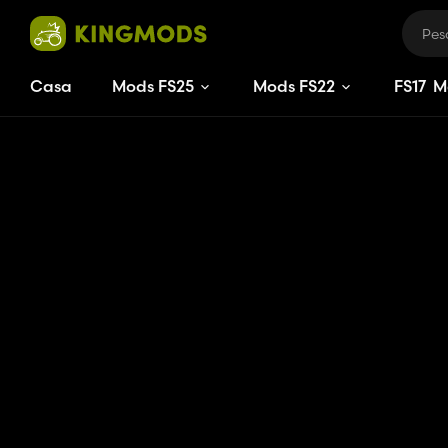
Casa
Mods FS25
Mods FS22
FS
17
M