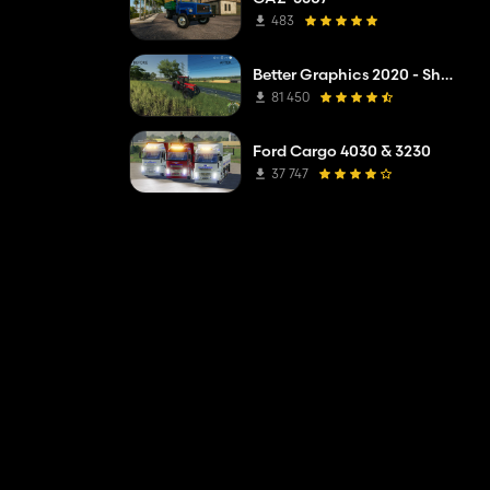
483
Better Graphics 2020 - Shadermod Real
81 450
Ford Cargo 4030 & 3230
37 747