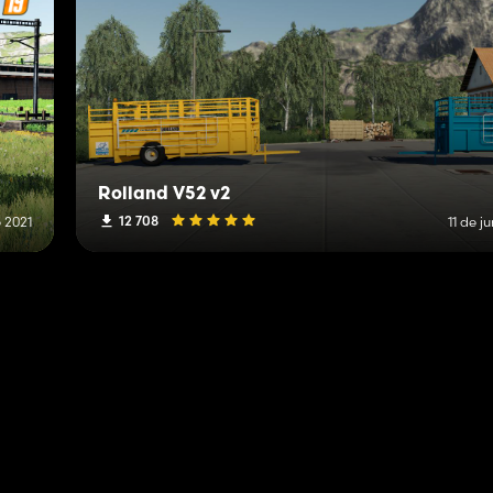
Rolland V52 v2
12 708
e 2021
11 de j