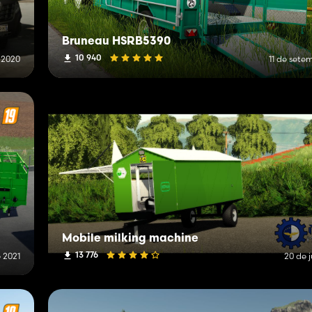
Bruneau HSRB5390
10 940
 2020
11 de sete
Mobile milking machine
13 776
 2021
20 de j