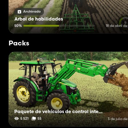
Archivado
Árbol de habilidades
50%
18 de abril d
Packs
Paquete de vehículos de control interactivo
5 521
55
3 de julio d