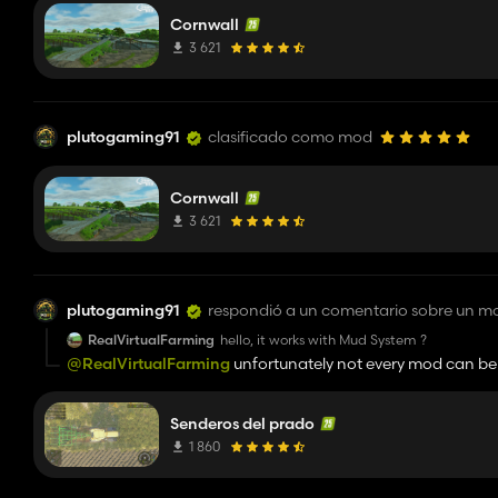
Cornwall
3 621
plutogaming91
clasificado como mod
Cornwall
3 621
plutogaming91
respondió a un comentario sobre un m
RealVirtualFarming
hello, it works with Mud System ?
@RealVirtualFarming
unfortunately not every mod can be 
Senderos del prado
1 860