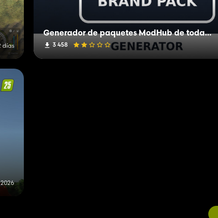
Generador de paquetes ModHub de todas las marcas
3 458
 días
e 2026