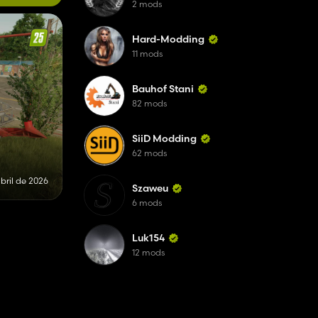
2 mods
Hard-Modding
11 mods
Bauhof Stani
82 mods
SiiD Modding
62 mods
bril de 2026
Szaweu
6 mods
Luk154
12 mods