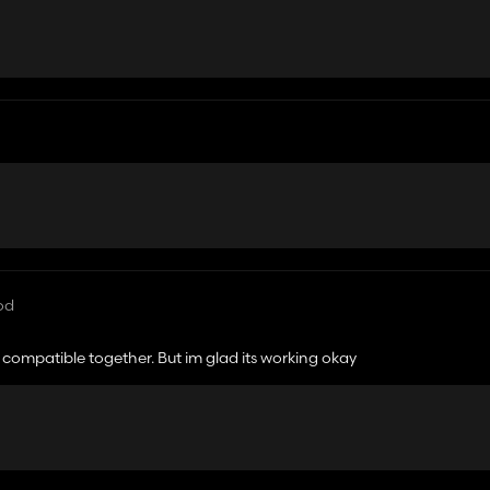
od
compatible together. But im glad its working okay