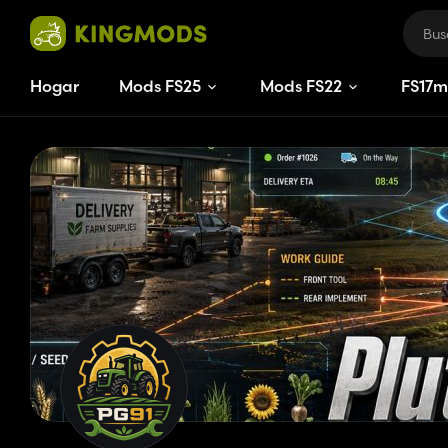
Hogar
Mods FS25
Mods FS22
FS
17
m