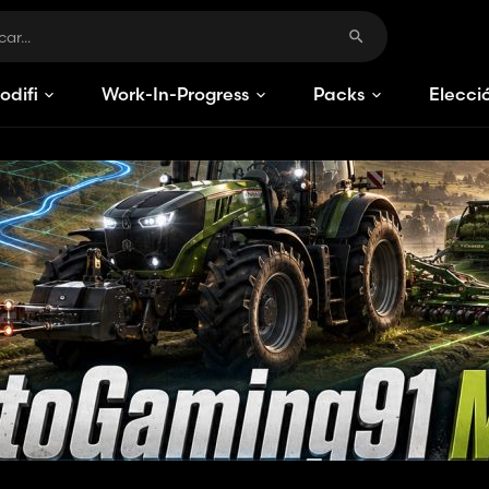
odificaciones
Work-In-Progress
Packs
Elecci