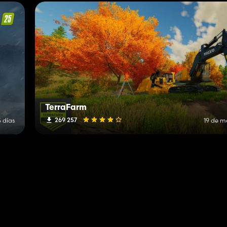
TerraFarm
269 257
 días
19 de m