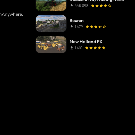
445 398
onAnywhere.
Beuren
1 479
New Holland FX
1 410