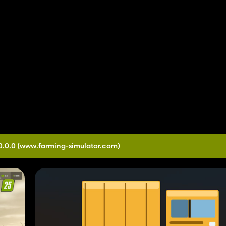
0.0.0
(www.farming-simulator.com)