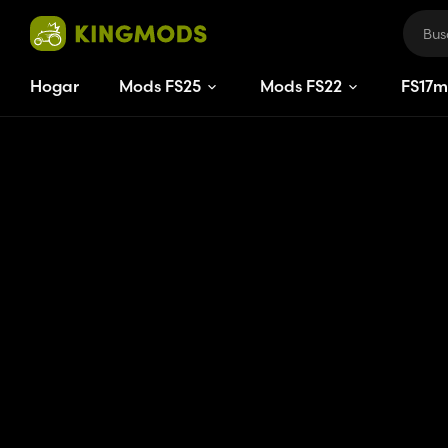
Hogar
Mods FS25
Mods FS22
FS
17
m