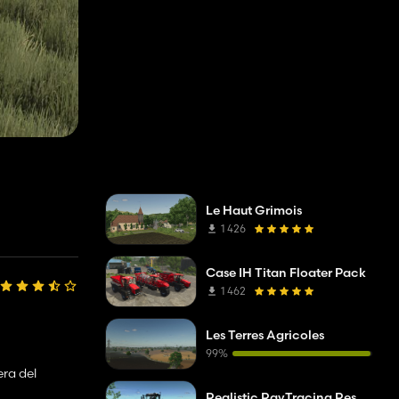
Le Haut Grimois
1 426
Case IH Titan Floater Pack
1 462
Les Terres Agricoles
99%
era del
Realistic RayTracing Reshade Preset