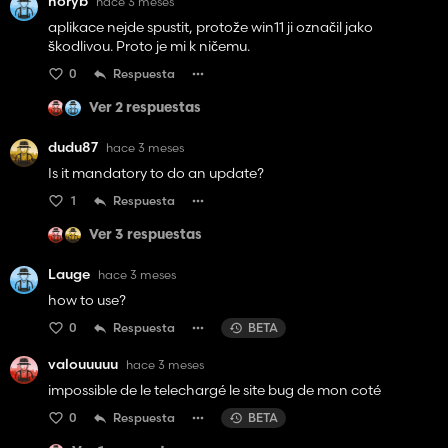
noryb
hace 3 meses
aplikace nejde spustit, protože win11 ji označil jako
škodlivou. Proto je mi k ničemu.
0
Respuesta
Ver 2 respuestas
dudu87
hace 3 meses
Is it mandatory to do an update?
1
Respuesta
Ver 3 respuestas
Lauge
hace 3 meses
how to use?
0
Respuesta
BETA
valouuuuu
hace 3 meses
impossible de le telechargé le site bug de mon coté
0
Respuesta
BETA