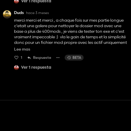
Ver 1 respuesta
Duds
hace 3 meses
merci merci et merci , a chaque fois sur mes partie longue
c'etait une galere pour nettoyer le dossier mod avec une
base a plus de 400mods , je viens de tester ton exe et c'est
vraiment impeccable :) vla le gain de temps et la simplicité
donc pour un fichier mod propre avec les actif uniquement
, juste windows defender qui detecte l'outil comme
Lee mas
potentiellement malveillant mais sinon RAS , merci pour
1
Respuesta
BETA
cet outil qui simplifie la vie sur les longue sessions RP pour
ma part :)
Ver 1 respuesta
Contacto