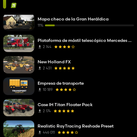
Mapa checo de la Gran Heráldica
11%
Plataforma de mástil telescópico Mercedes Benz Econic WISS
2 144
New Holland FX
2 431
Empresa de transporte
10 189
Case IH Titan Floater Pack
2 174
Realistic RayTracing Reshade Preset
446 011