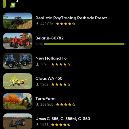
Realistic RayTracing Reshade Preset
445 026
Belarus-80/82
98%
New Holland T6
1 898
Claas WA 450
1 262
TerraFarm
268 860
Ursus C-355, C-355M, C-360
1 623