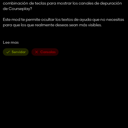
combinación de teclas para mostrar los canales de depuración
de Courseplay?
Este mod te permite ocultar los textos de ayuda que no necesitas
para que los que realmente deseas sean más visibles.
Soporta multijugador.
Lee mas
Uso:
Servidor
Consolas
- Habilita el mod y juega como de costumbre.
- Presione RightShift+H para abrir el cuadro de diálogo de
configuración (configurable)
- Activar/desactivar los textos de ayuda en el cuadro de diálogo
- Los cambios se guardan al cerrar el diálogo.
Las configuraciones se guardan en la configuración del usuario y
funcionan en todas las partidas guardadas.
GitHub:
https://github.com/rittermod/FS25_HideHelpTexts