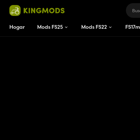
Hogar
Mods FS25
Mods FS22
FS
17
m