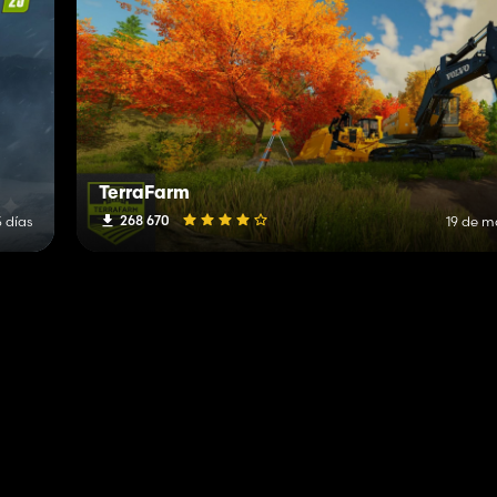
TerraFarm
268 670
 días
19 de m