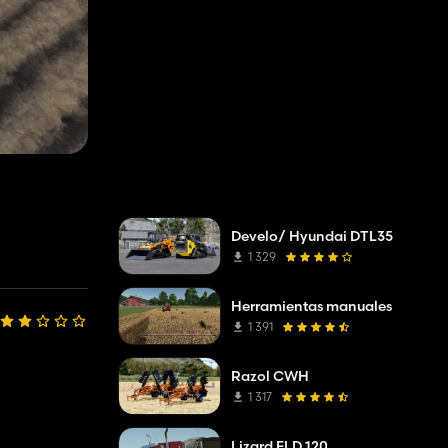
Develo/ Hyundai DTL35
1 329
Herramientas manuales
1 391
Razol CWH
1 317
Lizard FLD 120