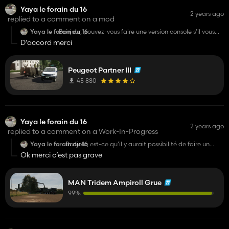
Yaya le forain du 16
2 years ago
replied to a comment on a mod
Yaya le forain du 16
Bonjour, pouvez-vous faire une version console s’il vous
plaît sans la marque Peugeot mais avec la marque
D’accord merci
Lizard s’il vous plaît
Peugeot Partner III
45 880
Yaya le forain du 16
2 years ago
replied to a comment on a Work-In-Progress
Yaya le forain du 16
Bonjour, est-ce qu’il y aurait possibilité de faire un
Man grue sur PlayStation s’il vous plaît fs22 ??
Ok merci c’est pas grave
MAN Tridem Ampiroll Grue
99%