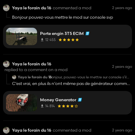
Yaya le forain du 16
commented a mod
2 years ago
Bonjour pouvez-vous mettre le mod sur console svp
Porte engin 3T5 ECIM
12 455
Yaya le forain du 16
2 years ago
replied to a comment on a mod
Yaya le forain du 16
Bonjour, pouvez-vous le mettre sur console s’il
vous plaît
C’est vrai, en plus ils n’ont même pas de générateur comme
celui-ci
Money Generator
14 814
Yaya le forain du 16
commented a mod
2 years ago