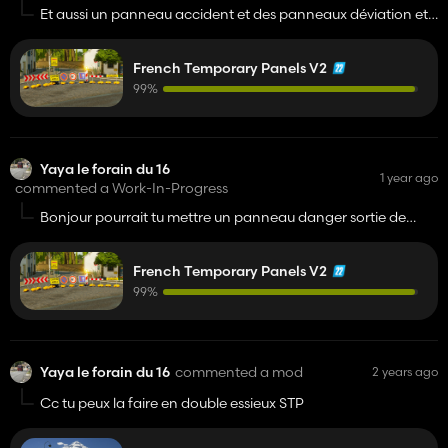
Et aussi un panneau accident et des panneaux déviation et
sens interdit .
French Temporary Panels V2
99%
Yaya le forain du 16
1 year ago
commented a Work-In-Progress
Bonjour pourrait tu mettre un panneau danger sortie de
camion et mettre des barrières de chantier
French Temporary Panels V2
99%
Yaya le forain du 16
commented a mod
2 years ago
Cc tu peux la faire en double essieux STP