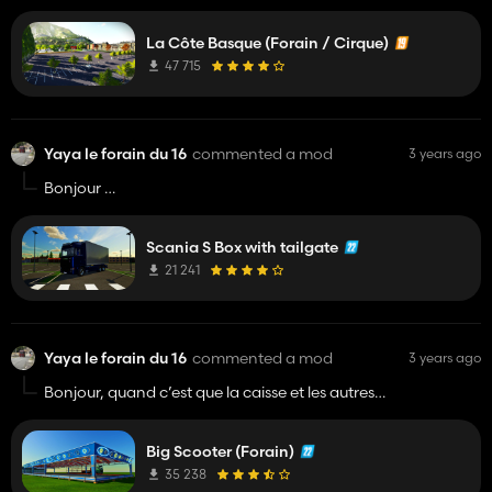
La Côte Basque (Forain / Cirque)
47 715
Yaya le forain du 16
commented a mod
3 years ago
Bonjour
Pouvez-vous en fair une version forain.
Bonne journée!!!
Scania S Box with tailgate
21 241
Yaya le forain du 16
commented a mod
3 years ago
Bonjour, quand c’est que la caisse et les autres
tamponneuses
Big Scooter (Forain)
35 238