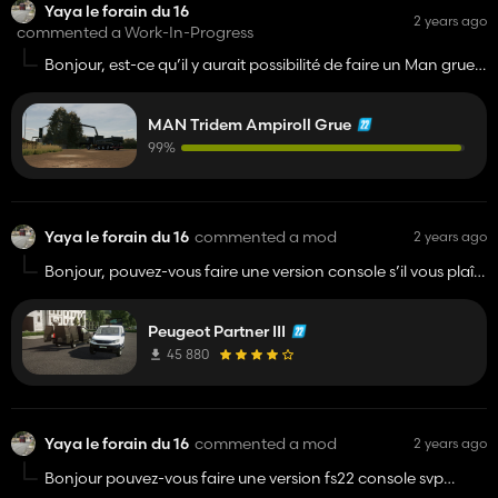
Yaya le forain du 16
2 years ago
commented a Work-In-Progress
Bonjour, est-ce qu’il y aurait possibilité de faire un Man grue
sur PlayStation s’il vous plaît fs22 ??
MAN Tridem Ampiroll Grue
99%
Yaya le forain du 16
commented a mod
2 years ago
Bonjour, pouvez-vous faire une version console s’il vous plaît
sans la marque Peugeot mais avec la marque Lizard s’il vous
plaît
Peugeot Partner III
45 880
Yaya le forain du 16
commented a mod
2 years ago
Bonjour pouvez-vous faire une version fs22 console svp