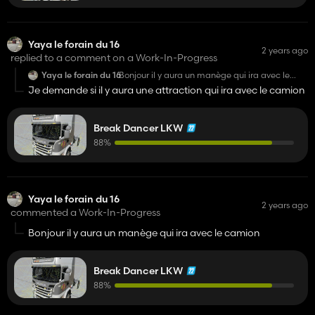
Yaya le forain du 16
2 years ago
replied to a comment on a Work-In-Progress
Yaya le forain du 16
Bonjour il y aura un manège qui ira avec le
camion
Je demande si il y aura une attraction qui ira avec le camion
Break Dancer LKW
88%
Yaya le forain du 16
2 years ago
commented a Work-In-Progress
Bonjour il y aura un manège qui ira avec le camion
Break Dancer LKW
88%