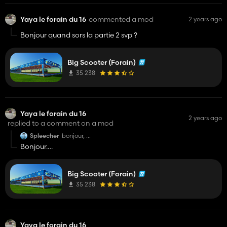
Yaya le forain du 16
commented a mod
2 years ago
Bonjour quand sors la partie 2 svp ?
Big Scooter (Forain)
35 238
Yaya le forain du 16
2 years ago
replied to a comment on a mod
Spleecher
bonjour,
tout d'abord je tiens a vous féliciter pour ce mod qui
Bonjour.
est très bien fait bravo !
Regardez les réponses.
et ensuite je voudrais savoir ci vous savez quand est ce
que les auto tamponneuse vont arriver.
Bonne soirée.
Bonne journée
Big Scooter (Forain)
35 238
Yaya le forain du 16