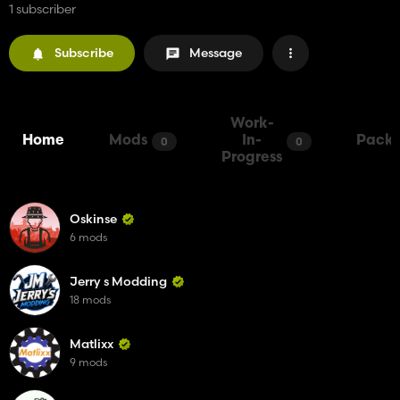
1 subscriber
Subscribe
Message
Work-
Home
Mods
In-
Packs
0
0
Progress
Oskinse
6 mods
Jerry s Modding
18 mods
Matlixx
9 mods