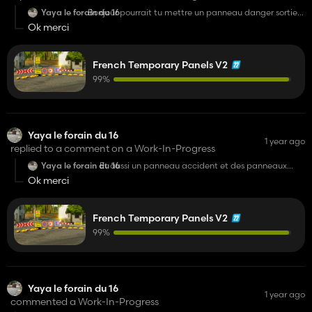
Yaya le forain du 16
Bonjour pourrait tu mettre un panneau danger sortie
de camion et mettre des barrières de chantier
Ok merci
French Temporary Panels V2
99%
Yaya le forain du 16
1 year ago
replied to a comment on a Work-In-Progress
Yaya le forain du 16
Et aussi un panneau accident et des panneaux
déviation et sens interdit .
Ok merci
French Temporary Panels V2
99%
Yaya le forain du 16
1 year ago
commented a Work-In-Progress