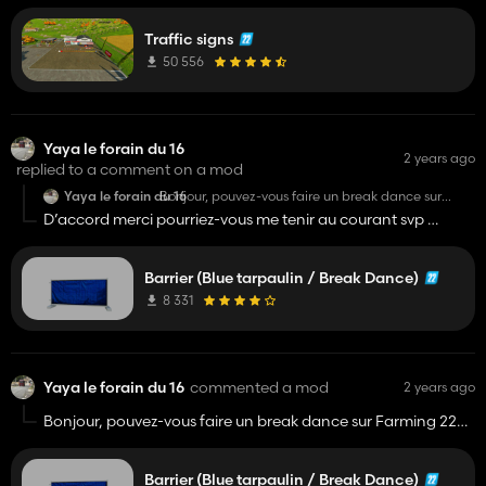
merci
Traffic signs
50 556
Yaya le forain du 16
2 years ago
replied to a comment on a mod
Yaya le forain du 16
Bonjour, pouvez-vous faire un break dance sur
Farming 22 PlayStation
D’accord merci pourriez-vous me tenir au courant svp
Merci
Barrier (Blue tarpaulin / Break Dance)
8 331
Yaya le forain du 16
commented a mod
2 years ago
Bonjour, pouvez-vous faire un break dance sur Farming 22
PlayStation
Barrier (Blue tarpaulin / Break Dance)