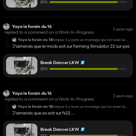
88%
Yaya le forain du 16
2 years ago
replied to a comment on a Work-In-Progress
Yaya le forain du 16
Bonjour il y aura un manège qui ira avec le
camion
J’aimerais que le mods soit sur farming Simulator 22 sur ps4
Break Dancer LKW
88%
Yaya le forain du 16
2 years ago
replied to a comment on a Work-In-Progress
Yaya le forain du 16
Bonjour il y aura un manège qui ira avec le
camion
J’aimerais que sa soit sur fs22
Svp
Break Dancer LKW
88%