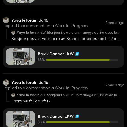
Yaya le forain du 16
2 years ago
replied to a comment on a Work-In-Progress
Yaya le forain du 16
Bonjour il y aura un manège qui ira avec le
camion
Bonjour pouvez-vous faire un Breack dance sur pc fs22 ou
sur console svp
Break Dancer LKW
88%
Yaya le forain du 16
2 years ago
replied to a comment on a Work-In-Progress
Yaya le forain du 16
Bonjour il y aura un manège qui ira avec le
camion
Il sera sur fs22 ou fs19
Break Dancer LKW
88%