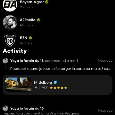
Bayern-Agrar
28 mods
82Studio
46 mods
B3N
16 mods
Activity
Yaya le forain du 16
commented a mod
1 year ago
Pourquoi quand je veux télécharger la carte sur ma ps5 sa
ne marche pas ???
Mittelberg
41 953
Yaya le forain du 16
1 year ago
replied to a comment on a Work-In-Progress