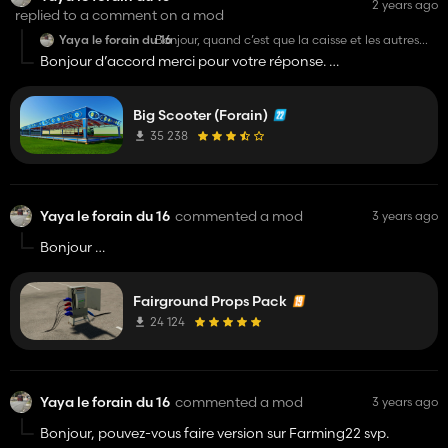
2 years ago
replied to a comment on a mod
Yaya le forain du 16
Bonjour, quand c’est que la caisse et les autres
tamponneuses
Bonjour d’accord merci pour votre réponse.
Bonne journée
Big Scooter (Forain)
35 238
Yaya le forain du 16
commented a mod
3 years ago
Bonjour
Pouvez-vous fair une version sur fs22 svp
Bonne journée.
Fairground Props Pack
24 124
Yaya le forain du 16
commented a mod
3 years ago
Bonjour, pouvez-vous faire version sur Farming22 svp.