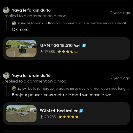
Yaya le forain du 16
2 years ago
replied to a comment on a mod
Yaya le forain du 16
Bonjour, pourriez-vous le mettre sur console s’il
vous plaît
Ok merci
MAN TGS 18.510 4x4
19 385
Yaya le forain du 16
2 years ago
replied to a comment on a mod
Zylox
belle remorque je trouve juste que le timon et un peu long a
mon gout si possible d'avoir une option pour changer la
Bonjour pouvez-vous mettre le mod sur console svp
taille dans une futur mise jour je suis preneur mais ce n'est
pas dérangeant très beau mods
ECIM tri-bed trailer
20 283