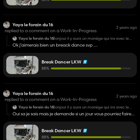
Yaya le forain du 16
2 years ago
replied to a comment on a Work-In-Progress
Yaya le forain du 16
Bonjour il y aura un manège qui ira avec le
camion
Ok j’aimerais bien un breack dance svp .
Pourriez vous me tenir au courant si quelqu’un a dit oui
Break Dancer LKW
88%
Yaya le forain du 16
2 years ago
replied to a comment on a Work-In-Progress
Yaya le forain du 16
Bonjour il y aura un manège qui ira avec le
camion
Oui sa je sais mais je demande si un jour vous pourriez faire
un manège sur ps4
Break Dancer LKW
88%