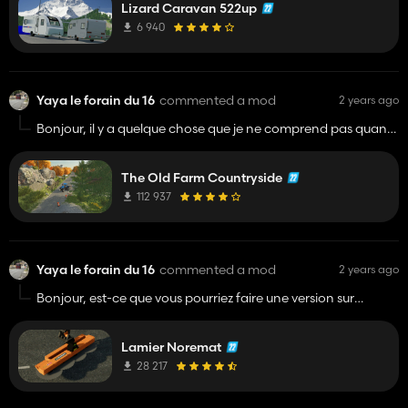
Lizard Caravan 522up
6 940
Yaya le forain du 16
commented a mod
2 years ago
Bonjour, il y a quelque chose que je ne comprend pas quand
vous dites palettes:(huile hydraulique ,
Carton , papier et pièces détachées …) le problème, c’est
The Old Farm Countryside
que nous sur console, on a pas les usines pour fabriquer ses
objets .
112 937
Bonne journée !
Yaya le forain du 16
commented a mod
2 years ago
Bonjour, est-ce que vous pourriez faire une version sur
console s’il vous plaît
Lamier Noremat
28 217