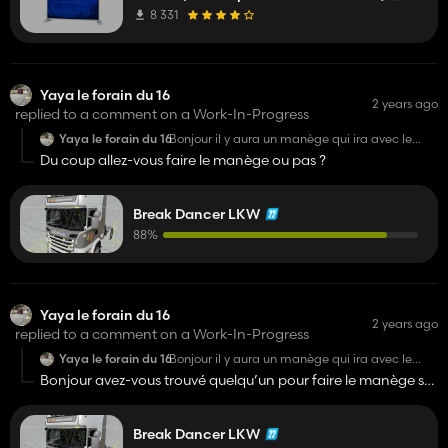
8 331
Yaya le forain du 16
2 years ago
replied to a comment on a Work-In-Progress
Yaya le forain du 16
Bonjour il y aura un manège qui ira avec le
camion
Du coup allez-vous faire le manège ou pas ?
Break Dancer LKW
88%
Yaya le forain du 16
2 years ago
replied to a comment on a Work-In-Progress
Yaya le forain du 16
Bonjour il y aura un manège qui ira avec le
camion
Bonjour avez-vous trouvé quelqu’un pour faire le manège sur
farming simulator 22 ps4 .
Break Dancer LKW