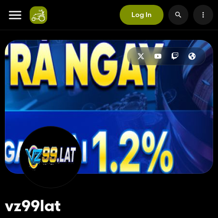
Log In
vz99lat