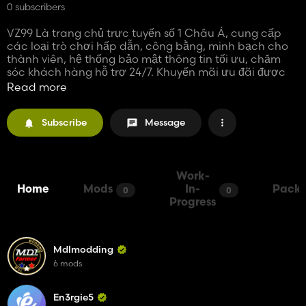
0 subscribers
VZ99 Là trang chủ trực tuyến số 1 Châu Á, cung cấp
các loại trò chơi hấp dẫn, công bằng, minh bạch cho
thành viên, hệ thống bảo mật thông tin tối ưu, chăm
sóc khách hàng hỗ trợ 24/7. Khuyến mãi ưu đãi được
phát mỗi tuần ngẫu nhiên vào tài khoản
Read more
Thông tin chi tiết:
Website:
https://vz99.lat/
Subscribe
Message
Địa chỉ: 64 P. Nguyễn Văn Giáp, Cầu Diễn, Nam Từ
Liêm, Hà Nội, Việt Nam
Email:
vz99.lat@gmail.com
Phone: 0966154105
#vz99, #casino_vz99, #nha_cai_vz99, #link_vao_vz99
Work-
Home
Mods
In-
Packs
0
0
Progress
Mdlmodding
6 mods
En3rgie5