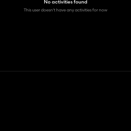
No activities found
This user doesn't have any activities for now
Contact
Help
Terms of Service
Privacy Policy
Manage cookies