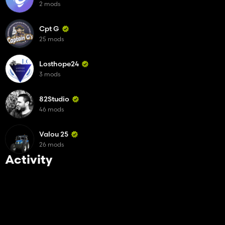
2 mods
Cpt G
25 mods
Losthope24
3 mods
82Studio
46 mods
Valou 25
26 mods
Activity