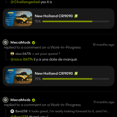
@Challengerlad
yes it is
New Holland CR9090
75%
MecaMods
10 months ago
replied to a comment on a Work-In-Progress
nico 06774
c est pour quand ?
@nico 06774
il y a une date de marqué.
New Holland CR9090
75%
MecaMods
11 months ago
replied to a comment on a Work-In-Progress
Beni238
It looks great, I'm really looking forward to it, and I'm
looking forward to the rest of the series! Nice work!
@Beni238
thank you !