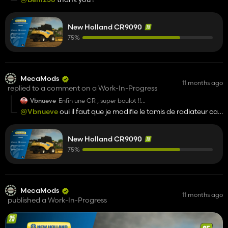
[CR 9080 pictures]
https://ibb.co/VWZgGxgr
,
https://ibb.co/0yd8snwZ
New Holland CR9090
75%
MecaMods
11 months ago
replied to a comment on a Work-In-Progress
Vbnueve
Enfin une CR , super boulot !!
y aura t’il toute la game CR par la suite ?
@Vbnueve
oui il faut que je modifie le tamis de radiateur car
9060/9070/9080? Bon courage pour la suite et merci !!
en dessous de 9090 il n’y en a qu’un
New Holland CR9090
75%
MecaMods
11 months ago
published a Work-In-Progress