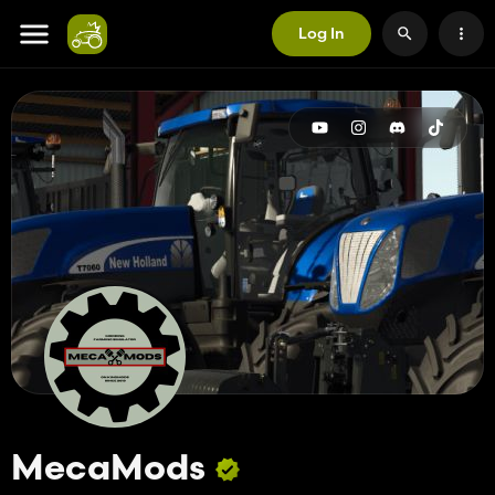
Log In
MecaMods