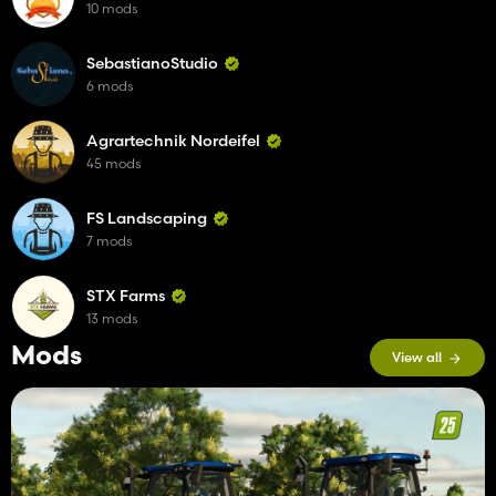
10 mods
SebastianoStudio
6 mods
Agrartechnik Nordeifel
45 mods
FS Landscaping
7 mods
STX Farms
13 mods
Mods
View all