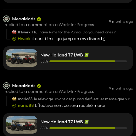
MecaMods
9 months ago
replied to a comment on a Work-In-Progress
IHwerk
Hi, i have Rims for the Puma. Do you need ones ?
@IHwerk
it could thx ! go jump on my discord ;)
New Holland T7 LWB
85%
MecaMods
9 months ago
replied to a comment on a Work-In-Progress
mario88
le relevage avant des puma tier3 est les meme que sur
les new holland !!!!
@mario88
Effectivement ce sera rectifié merci
New Holland T7 LWB
85%