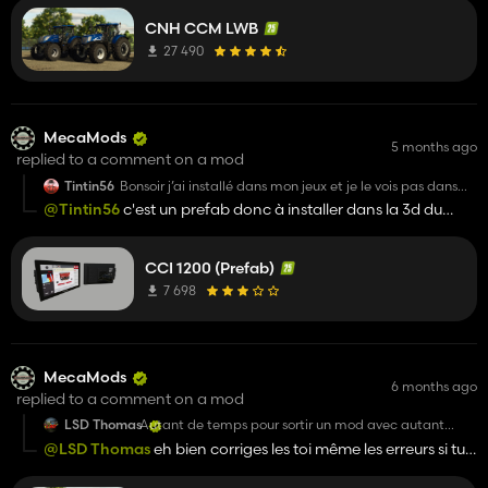
CNH CCM LWB
27 490
MecaMods
5 months ago
replied to a comment on a mod
Tintin56
Bonsoir j’ai installé dans mon jeux et je le vois pas dans
mon tracteur c’est normal ou pas
@Tintin56
c'est un prefab donc à installer dans la 3d du
tracteur
CCI 1200 (Prefab)
7 698
MecaMods
6 months ago
replied to a comment on a mod
LSD Thomas
Autant de temps pour sortir un mod avec autant
d'erreur une honte, Tester le mod avant de le publier ,
@LSD Thomas
eh bien corriges les toi même les erreurs si tu
ouvrir le log en jeu c'est une option que tu connais PAS
n'es pas content, seulement le plus gros flop de FS25 n'a
? Ton tracteur avec 2 cabine , une fois le réservoir vide
on peut même pas faire le plein rien de bien