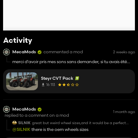
Activity
MecaMods
commented a mod
2 weeks ago
merci d'avoir pris mes sons sans demander, si tu avais été
plus intelligent les sons sont nodés, ça fais un beau mélange
dégueu....
Steyr CVT Pack
16 113
MecaMods
1 month ago
replied to a comment on a mod
SILNIK
great but weird wheel sizes,and it would be a perfect
mod if u added custom parts like strobes horns and
@SILNIK
there is the oem wheels sizes
stickers like dealer sticker or cool case/newholland
susnstrip on the windshield.