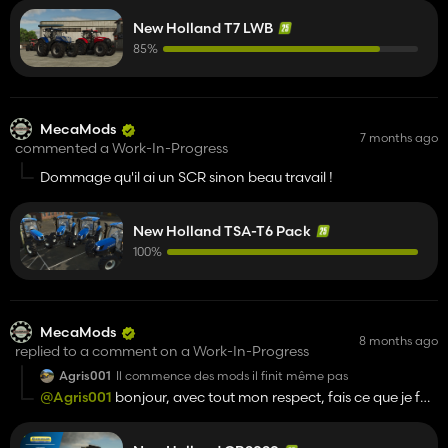
New Holland T7 LWB
85%
MecaMods
7 months ago
commented a Work-In-Progress
Dommage qu'il ai un SCR sinon beau travail !
New Holland TSA-T6 Pack
100%
MecaMods
8 months ago
replied to a comment on a Work-In-Progress
Agris001
Il commence des mods il finit même pas
@Agris001
bonjour, avec tout mon respect, fais ce que je fais
avec le peu de temps libre que j'ai, après on verra...