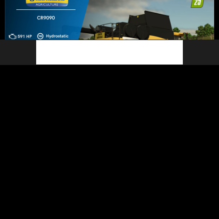
Archived
New Holland CR9090
75%
August 30, 2025
MecaMods
1 year ago
replied to a comment on a Work-In-Progress
Moocow001
Do you have a discord server?
@Moocow001
i know that’s why i fixed it
New Holland T7 LWB
85%