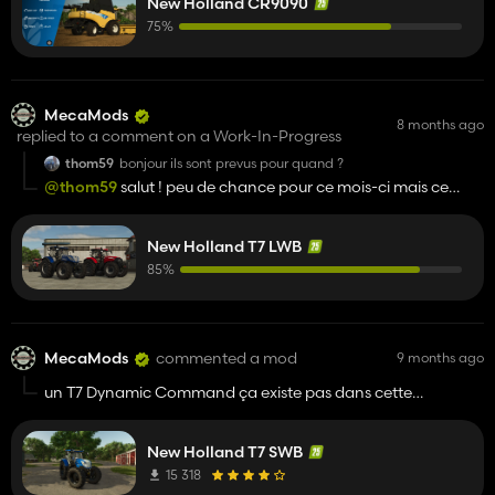
New Holland CR9090
75%
MecaMods
8 months ago
replied to a comment on a Work-In-Progress
thom59
bonjour ils sont prevus pour quand ?
@thom59
salut ! peu de chance pour ce mois-ci mais ce
n'est pas impossible.
New Holland T7 LWB
85%
MecaMods
commented a mod
9 months ago
un T7 Dynamic Command ça existe pas dans cette
géneration...
New Holland T7 SWB
15 318