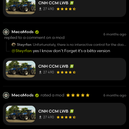
- Même intérieur pour toutes les gén + bug (mélange
CNH CCM LWB
intérieur NH sur colonne de direction)
27 490
- Bug tapis de sol (alternance gris / beige)
- Garde boue avant ne s'enlève pas quand on
sélectionne uniquement l'arrière (IDEM pour le T7).
Je n'ai pas apercu d'autres choses. Merci pour ce
super mod
MecaMods
6 months ago
replied to a comment on a mod
Steyrfan
Unfortunately, there is no interactive control for the door
from the outside.
@Steyrfan
yes I know don’t Forget it’s a bêta version
CNH CCM LWB
27 490
MecaMods
rated a mod
6 months ago
CNH CCM LWB
27 490