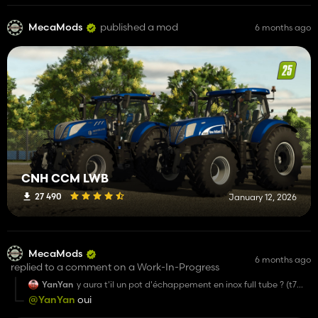
MecaMods
published a mod
6 months ago
CNH CCM LWB
27 490
January 12, 2026
MecaMods
6 months ago
replied to a comment on a Work-In-Progress
YanYan
y aura t'il un pot d'échappement en inox full tube ? (t7
7000 et puma)
@YanYan
oui