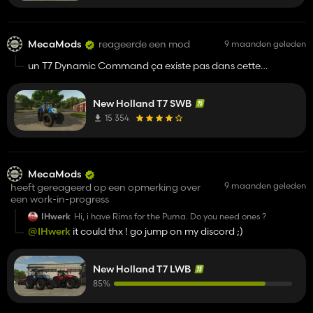
MecaMods
reageerde een mod
9 maanden geleden
un T7 Dynamic Command ça existe pas dans cette
géneration...
New Holland T7 SWB
15 354
MecaMods
9 maanden geleden
heeft gereageerd op een opmerking over
een work-in-progress
IHwerk
Hi, i have Rims for the Puma. Do you need ones ?
@IHwerk
it could thx ! go jump on my discord ;)
New Holland T7 LWB
85%