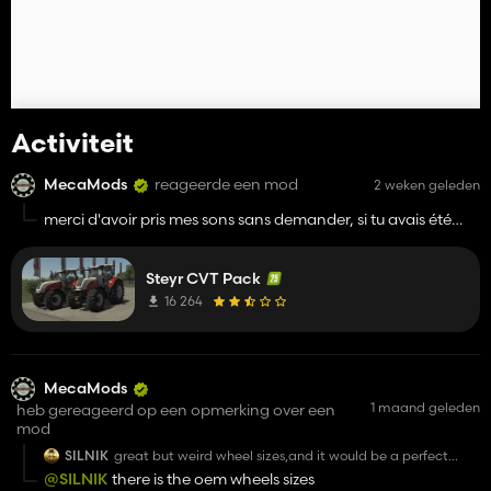
Activiteit
MecaMods
reageerde een mod
2 weken geleden
merci d'avoir pris mes sons sans demander, si tu avais été
plus intelligent les sons sont nodés, ça fais un beau mélange
dégueu....
Steyr CVT Pack
16 264
MecaMods
1 maand geleden
heb gereageerd op een opmerking over een
mod
SILNIK
great but weird wheel sizes,and it would be a perfect
mod if u added custom parts like strobes horns and
@SILNIK
there is the oem wheels sizes
stickers like dealer sticker or cool case/newholland