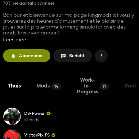
703 het aantal abonnees
Bonjour et bienvenue sur ma page kingmods ici vous y
trouverez des heures d'amusement et le plaisir de
jouer sur la plateforme farming simulator avec des
mods fais avec amour !
Lees meer
Contact:
Mecamods@gmail.com
Abonneren
Bericht
Work-
Thuis
Mods
In-
Pack
14
11
Progress
DS-Power
41 mods
VictorPix'FS