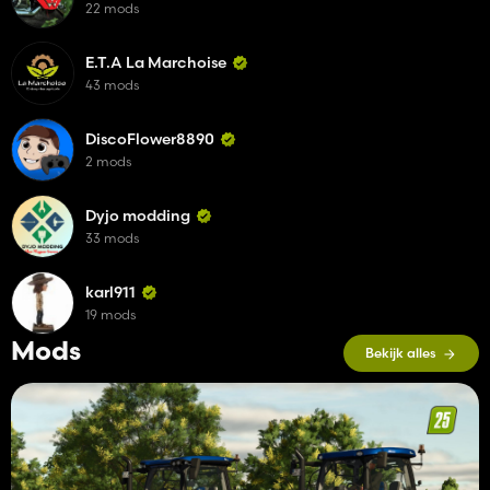
22 mods
E.T.A La Marchoise
43 mods
DiscoFlower8890
2 mods
Dyjo modding
33 mods
karl911
19 mods
Mods
Bekijk alles