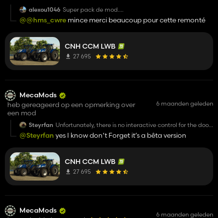
alexou1046
Super pack de mod.
@@hms_cwre
mince merci beaucoup pour cette remonté
Je te remonte quelques erreurs que j'ai pu apercevoir
rapidement :
Case PUMA :
- Même intérieur pour toutes les gén + bug (mélange
CNH CCM LWB
intérieur NH sur colonne de direction)
27 695
- Bug tapis de sol (alternance gris / beige)
- Garde boue avant ne s'enlève pas quand on
sélectionne uniquement l'arrière (IDEM pour le T7).
Je n'ai pas apercu d'autres choses. Merci pour ce
super mod
MecaMods
6 maanden geleden
heb gereageerd op een opmerking over
een mod
Steyrfan
Unfortunately, there is no interactive control for the door
from the outside.
@Steyrfan
yes I know don’t Forget it’s a bêta version
CNH CCM LWB
27 695
MecaMods
6 maanden geleden