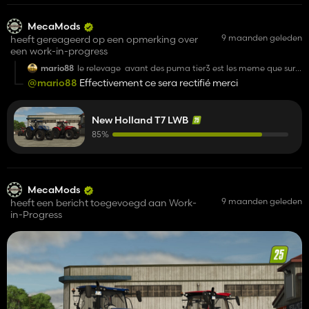
MecaMods
9 maanden geleden
heeft gereageerd op een opmerking over
een work-in-progress
mario88
le relevage avant des puma tier3 est les meme que sur
les new holland !!!!
@mario88
Effectivement ce sera rectifié merci
New Holland T7 LWB
85%
MecaMods
9 maanden geleden
heeft een bericht toegevoegd aan Work-
in-Progress