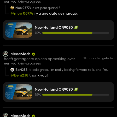
een work-in-progress
nico 06774
c est pour quand ?
@nico 06774
il y a une date de marqué.
New Holland CR9090
75%
MecaMods
11 maanden geleden
heeft gereageerd op een opmerking over
een work-in-progress
Beni238
It looks great, I'm really looking forward to it, and I'm
looking forward to the rest of the series! Nice work!
@Beni238
thank you !
[CR 9080 pictures]
https://ibb.co/VWZgGxgr
,
https://ibb.co/0yd8snwZ
New Holland CR9090
75%
MecaMods