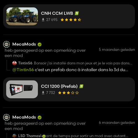
susnstrip on the windshield.
CNH CCM LWB
27 695
MecaMods
5 maanden geleden
heb gereageerd op een opmerking over
een mod
Tintin56
Bonsoir j’ai installé dans mon jeux et je le vois pas dans
mon tracteur c’est normal ou pas
@Tintin56
c'est un prefab donc à installer dans la 3d du
tracteur
CCI 1200 (Prefab)
7 732
MecaMods
6 maanden geleden
heb gereageerd op een opmerking over
een mod
LSD Thomas
Autant de temps pour sortir un mod avec autant