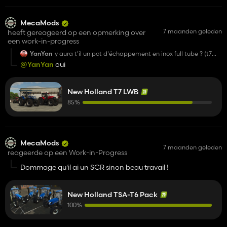
MecaMods
7 maanden geleden
heeft gereageerd op een opmerking over
een work-in-progress
YanYan
y aura t'il un pot d'échappement en inox full tube ? (t7
7000 et puma)
@YanYan
oui
New Holland T7 LWB
85%
MecaMods
7 maanden geleden
reageerde op een Work-in-Progress
Dommage qu'il ai un SCR sinon beau travail !
New Holland TSA-T6 Pack
100%