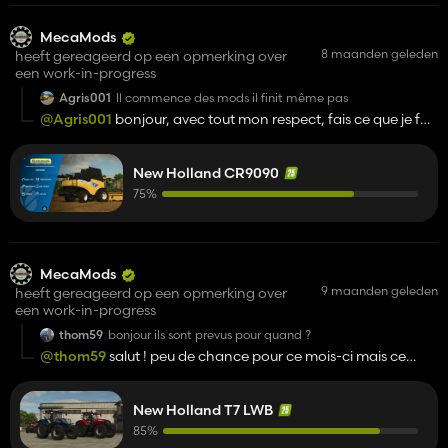
MecaMods
8 maanden geleden
heeft gereageerd op een opmerking over
een work-in-progress
Agris001
Il commence des mods il finit même pas
@Agris001
bonjour, avec tout mon respect, fais ce que je fais
avec le peu de temps libre que j'ai, après on verra...
New Holland CR9090
75%
MecaMods
9 maanden geleden
heeft gereageerd op een opmerking over
een work-in-progress
thom59
bonjour ils sont prevus pour quand ?
@thom59
salut ! peu de chance pour ce mois-ci mais ce
n'est pas impossible.
New Holland T7 LWB
85%