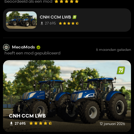
beoordeeld als een mod
CNH CCM LWB
27 695
MecaMods
6 maanden geleden
heeft een mod gepubliceerd
CNH CCM LWB
27 695
12 januari 2026