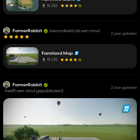
16 336
FarmerRabbit
beoordeeld als een mod
2 jaar geleden
Farmland Map
13 470
FarmerRabbit
2 jaar geleden
heeft een mod gepubliceerd