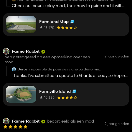
https://i.postimg.cc/fLt4ZD7r/Farming-Simulator-22-
Check out course play mod, their how to guide and it will
Screenshot-2024-08-13-21-10-33-79.png
explain how to add numbers to your fields. It has nothing to
do with the map.
Farmland Map
13 470
FarmerRabbit
2 jaar geleden
heb gereageerd op een opmerking over een
mod
Deros
impossible de posé des vigne ou des oliviers.
ça marque, collision avec ...
Thanks. I've submitted a update to Giants already so hoping
it will resolve the issue.
Farmville Island
16 336
FarmerRabbit
beoordeeld als een mod
2 jaar geleden