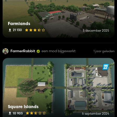
Farmlands
21 130
5 december 2025
FarmerRabbit
een mod bijgewerkt
1 jaar geleden
Square Islands
10 903
6 september 2024