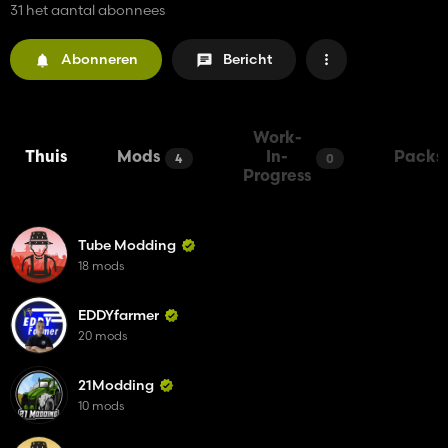
31 het aantal abonnees
Abonneren
Bericht
Work-
Thuis
Mods
In-
Packs
4
0
Progress
Tube Modding
18 mods
EDDYfarmer
20 mods
21Modding
10 mods