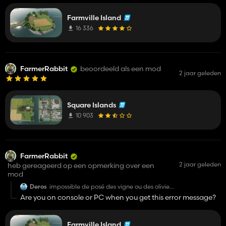
Farmville Island
16 336
FarmerRabbit
beoordeeld als een mod
2 jaar geleden
Square Islands
10 903
FarmerRabbit
2 jaar geleden
heb gereageerd op een opmerking over een
mod
Deros
impossible de posé des vigne ou des oliviers.
ça marque, collision avec ...
Are you on console or PC when you get this error message?
Farmville Island