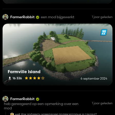
FarmerRabbit
een mod bijgewerkt
1 jaar geleden
Farmville Island
16 336
6 september 2024
FarmerRabbit
1 jaar geleden
heb gereageerd op een opmerking over een
mod
rail
Как добавить номерацию полям которые я сделал?