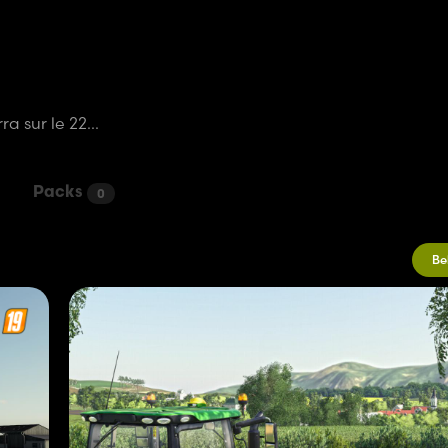
a sur le 22...
Packs
0
Be