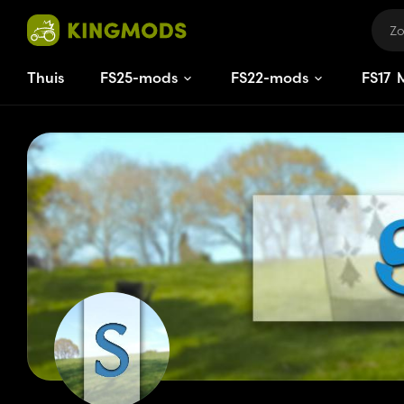
Thuis
FS25-mods
FS22-mods
FS
17