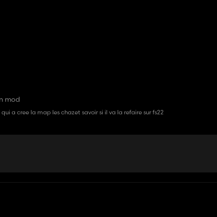
en mod
i a cree la map les chazet savoir si il va la refaire sur fs22
prévu de reconvertir "Les Chazets" sur FS22 à l'heure actuelle. J'en sui
au formidable travail de Quadrant3300 et ses collègues ainsi que ce
ure actuelle des choses, il m'est impossible de la convertir.