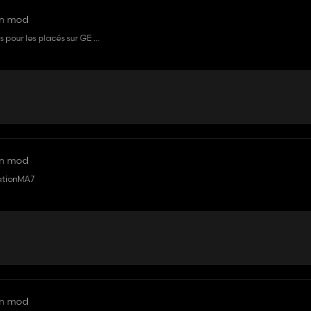
en mod
pour les placés sur GE x)
 GE ?)
en mod
lationMA7
en mod