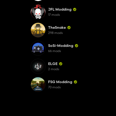
JFL Modding
17 mods
TheSnake
298 mods
SoSi-Modding
66 mods
ELGE
2 mods
FSG Modding
70 mods