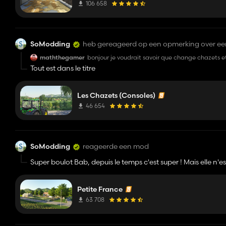
106 658
SoModding
heb gereageerd op een opmerking over e
maththegamer
bonjour je voudrait savoir que change chazets e
Tout est dans le titre
Les Chazets (Consoles)
46 654
SoModding
reageerde een mod
Super boulot Bab, depuis le temps c'est super ! Mais elle n'es
Petite France
63 708