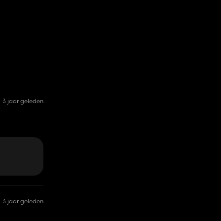
3 jaar geleden
s désolé, je
lle de FS19
3 jaar geleden