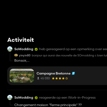
Activiteit
SoModding
heb gereageerd op een opmerking over e
yinyin80
bonjour qui aurai des nouvelle de SOmodding c bien lui qu
Bonsoir,
Ayant totalement arrêté FS depuis bientôt 3 ans, je n'ai pas 
Campagne Bretonne
sais que la map a été grandement appréciée sur FS15 grâce 
que j'ai repris, et nous vous en remercions ; mais dans la mes
45 030
Bien à toi,
SoModding.
SoModding
reageerde op een Work-in-Progress
Changement maison "ferme principale" ??