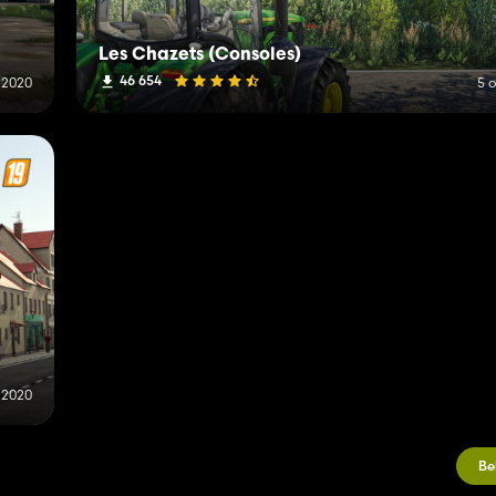
Les Chazets (Consoles)
46 654
 2020
5 
 2020
Be