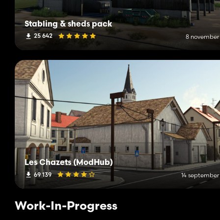
Stabling & sheds pack
25 642
8 november
Les Chazets (ModHub)
69 139
14 september
Work-In-Progress