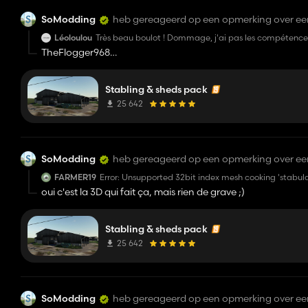
SoModding
heb gereageerd op een opmerking over e
Léoloulou
Très beau boulot ! Dommage, j'ai pas les compétences 
Une mise en jeu est prévu ? (sans devoir les placer par
TheFlogger968
Oui mais pas pour celle là
Stabling & sheds pack
25 642
SoModding
heb gereageerd op een opmerking over e
FARMER19
Error: Unsupported 32bit index mesh cooking 'stabu
oui c'est la 3D qui fait ça, mais rien de grave ;)
Stabling & sheds pack
25 642
SoModding
heb gereageerd op een opmerking over e