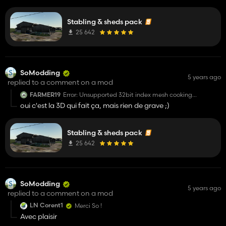
Oui mais pas pour celle là
GE ?)
Stabling & sheds pack
25 642
SoModding
5 years ago
replied to a comment on a mod
FARMER19
Error: Unsupported 32bit index mesh cooking
'stabulationMA7
oui c'est la 3D qui fait ça, mais rien de grave ;)
Stabling & sheds pack
25 642
SoModding
5 years ago
replied to a comment on a mod
LN Corent1
Merci So !
Avec plaisir