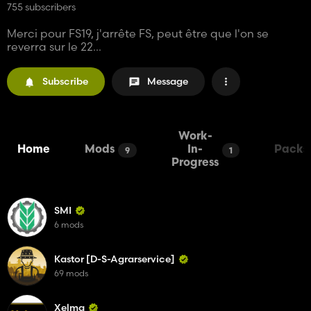
755 subscribers
Merci pour FS19, j'arrête FS, peut être que l'on se
reverra sur le 22...
Subscribe
Message
Work-
Home
Mods
In-
Packs
9
1
Progress
SMI
6 mods
Kastor [D-S-Agrarservice]
69 mods
Xelma