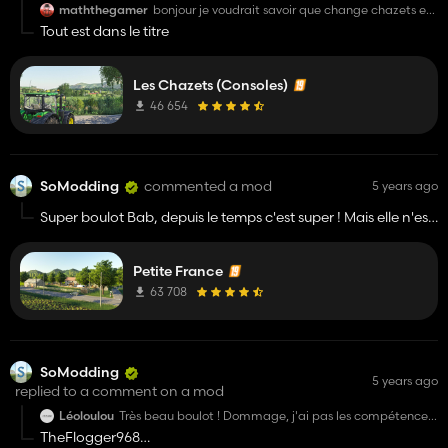
maththegamer
bonjour je voudrait savoir que change chazets et
chazets console merci
Tout est dans le titre
Les Chazets (Consoles)
46 654
SoModding
commented a mod
5 years ago
Super boulot Bab, depuis le temps c'est super ! Mais elle n'est
plus dispo visiblement (à l'heure où j'écris ce message)
Petite France
63 708
SoModding
5 years ago
replied to a comment on a mod
Léoloulou
Très beau boulot ! Dommage, j'ai pas les compétences
pour les placés sur GE x)
TheFlogger968
Une mise en jeu est prévu ? (sans devoir les placer par