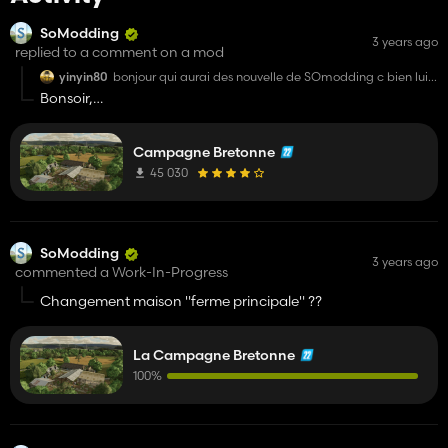
SoModding
3 years ago
replied to a comment on a mod
yinyin80
bonjour qui aurai des nouvelle de SOmodding c bien lui
qui a cree la map les chazet savoir si il va la refaire sur
Bonsoir,
fs22
Ayant totalement arrêté FS depuis bientôt 3 ans, je n'ai pas
Campagne Bretonne
prévu de reconvertir "Les Chazets" sur FS22 à l'heure
actuelle. J'en suis désolé, je sais que la map a été
45 030
grandement appréciée sur FS15 grâce au formidable travail
de Quadrant3300 et ses collègues ainsi que celle de FS19 que
j'ai repris, et nous vous en remercions ; mais dans la mesure
actuelle des choses, il m'est impossible de la convertir.
SoModding
3 years ago
commented a Work-In-Progress
Bien à toi,
Changement maison "ferme principale" ??
SoModding.
La Campagne Bretonne
100%