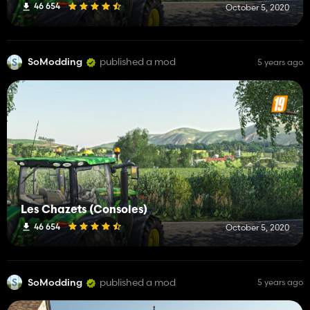
46 654
October 5, 2020
SoModding
published a mod
5 years ago
Les Chazets (Consoles)
46 654
October 5, 2020
SoModding
published a mod
5 years ago