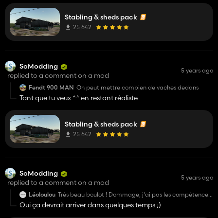
Stabling & sheds pack
25 642
SoModding
5 years ago
replied to a comment on a mod
Fendt 900 MAN
On peut mettre combien de vaches dedans
Tant que tu veux ^^ en restant réaliste
Stabling & sheds pack
25 642
SoModding
5 years ago
replied to a comment on a mod
Léoloulou
Très beau boulot ! Dommage, j'ai pas les compétences
pour les placés sur GE x)
Oui ça devrait arriver dans quelques temps ;)
Une mise en jeu est prévu ? (sans devoir les placer par
GE ?)