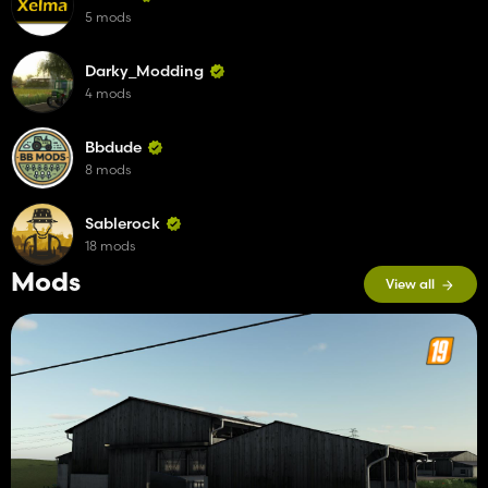
5 mods
Darky_Modding
4 mods
Bbdude
8 mods
Sablerock
18 mods
Mods
View all