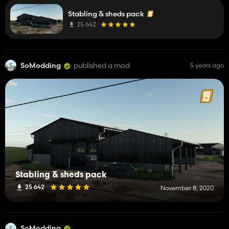
Stabling & sheds pack
25 642
SoModding
published a mod
5 years ago
Stabling & sheds pack
25 642
November 8, 2020
SoModding