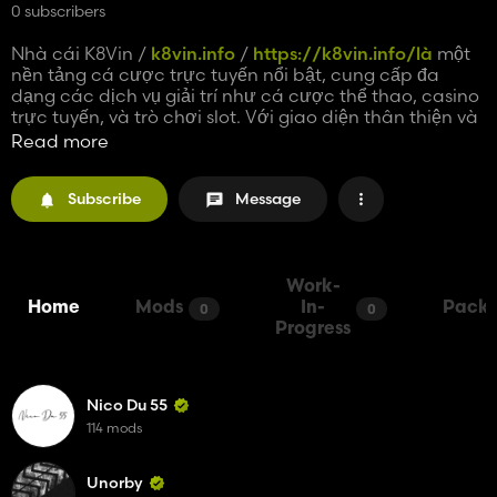
0 subscribers
Nhà cái K8Vin /
k8vin.info
/
https://k8vin.info/là
một
nền tảng cá cược trực tuyến nổi bật, cung cấp đa
dạng các dịch vụ giải trí như cá cược thể thao, casino
trực tuyến, và trò chơi slot. Với giao diện thân thiện và
dễ sử dụng, K8Vin thu hút người chơi nhờ vào các
Read more
chương trình khuyến mãi hấp dẫn và dịch vụ chăm sóc
khách hàng tận tâm
Subscribe
Message
Brand:
https://k8vin.info
Phone: (+84) 513 125 123
Địa Chỉ:148/198 Đ. Xóm Thượng, Phường 4, Quận 12, Hồ
Chí Minh, Việt Nam
Email:
k8vin.info@gmail.com
Work-
Zipcode: 700678
Home
Mods
In-
Packs
0
0
#K8vininfo #K8vin
Progress
Nico Du 55
114 mods
Unorby