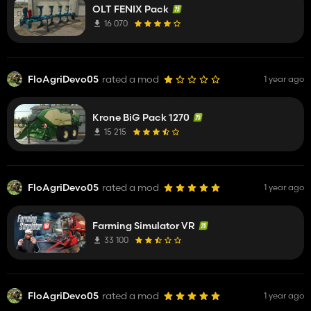
OLT FENIX Pack
16 070
FloAgriDevo05
rated a mod
1 year ago
Krone BiG Pack 1270
15 215
FloAgriDevo05
rated a mod
1 year ago
Farming Simulator VR
33 100
FloAgriDevo05
rated a mod
1 year ago