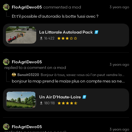
FloAgriDevo05
commented a mod
3 years ago
Et t'il possible d'autoradio ls botte 1ussi avec ?
La Littorale Autoload Pack
16 422
FloAgriDevo05
3 years ago
replied to a comment on a mod
Benoit03220
Bonjour à tous, savez-vous où l'on peut vendre la
laine et les œufs sur la map ?
bonjour la map prend le maize plus on compte mes sa ne
La map prend-elle le mod maize plus en compte ?
marche pas avec les culture ajoute appart la ray graas mes il
faut activer les conditionneur de tes faucheuse
Un Air D'Haute-Loire
180 118
FloAgriDevo05
3 years ago