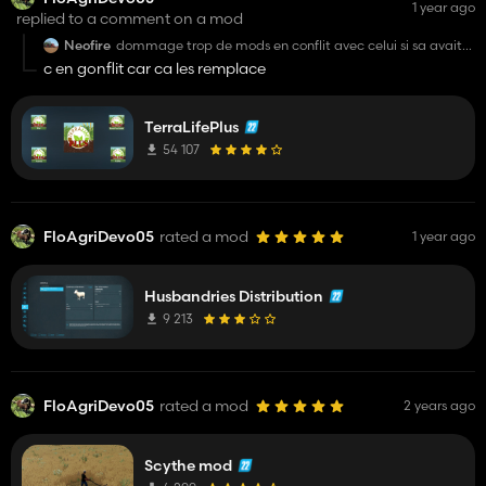
1 year ago
replied to a comment on a mod
Neofire
dommage trop de mods en conflit avec celui si sa avait
l'air bien
c en gonflit car ca les remplace
TerraLifePlus
54 107
FloAgriDevo05
rated a mod
1 year ago
Husbandries Distribution
9 213
FloAgriDevo05
rated a mod
2 years ago
Scythe mod