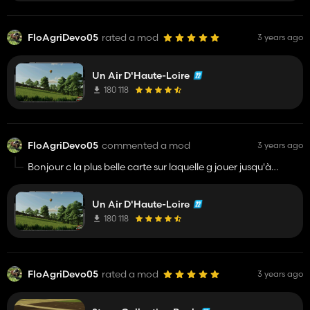
FloAgriDevo05
rated a mod
3 years ago
Un Air D'Haute-Loire
180 118
FloAgriDevo05
commented a mod
3 years ago
Bonjour c la plus belle carte sur laquelle g jouer jusqu'à
présent mes depuis la mise à jour de farming quand je
charge la map je reste bloqué à 50% si quelqu'un a une
Un Air D'Haute-Loire
solution pour rejouer desus je suis preneur
180 118
FloAgriDevo05
rated a mod
3 years ago