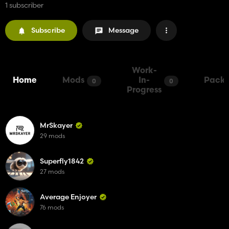
1 subscriber
Subscribe
Message
Work-
Home
Mods
In-
Packs
0
0
Progress
MrSkayer
29 mods
Superfly1842
27 mods
Average Enjoyer
76 mods