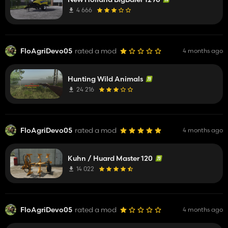
4 666
FloAgriDevo05
rated a mod
4 months ago
Hunting Wild Animals
24 216
FloAgriDevo05
rated a mod
4 months ago
Kuhn / Huard Master 120
14 022
FloAgriDevo05
rated a mod
4 months ago