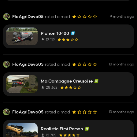
FloAgriDevo05
rated a mod
9 months ago
Pichon 10400
12 119
FloAgriDevo05
rated a mod
10 months ago
Ma Campagne Creusoise
28 362
FloAgriDevo05
rated a mod
10 months ago
Realistic First Person
12 705