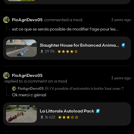
FloAgriDevo05
commented a mod
3 years ago
est ce que se serais possible de modifier l'age pour les
emmener a l'abattoir car dans la vraie vie on peut le faire
plus tot svp
Slaughter House for Enhanced Animal System
29 174
FloAgriDevo05
3 years ago
replied to a comment on a mod
FloAgriDevo05
Et t'il possible d'autoradio ls botte 1ussi avec ?
Ok merci c génial
La Littorale Autoload Pack
16 422