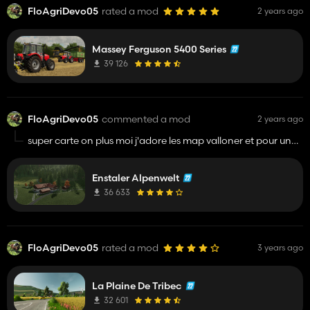
FloAgriDevo05
rated a mod
2 years ago
Massey Ferguson 5400 Series
39 126
FloAgriDevo05
commented a mod
2 years ago
super carte on plus moi j'adore les map valloner et pour une
map beta elle et mieux que beaucoup dr map qui ne sont
pas beta super boulot hate de voir les mise a jour si il y on a
Enstaler Alpenwelt
36 633
FloAgriDevo05
rated a mod
3 years ago
La Plaine De Tribec
32 601