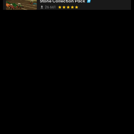
Stone Collection Pack
26 661
FloAgriDevo05
rated a mod
3 years ago
2019 Kenworth T800
17 245
FloAgriDevo05
commented a mod
3 years ago
valo va etre content
John Deere 959MH
12 341
FloAgriDevo05
commented a mod
4 years ago