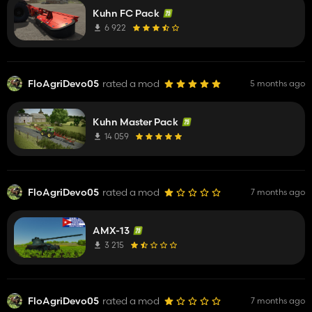
Kuhn FC Pack
6 922
FloAgriDevo05
rated a mod
5 months ago
Kuhn Master Pack
14 059
FloAgriDevo05
rated a mod
7 months ago
AMX-13
3 215
FloAgriDevo05
rated a mod
7 months ago