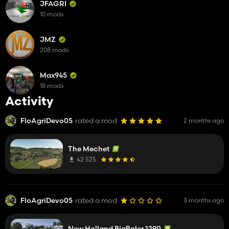
JFAGRI
10 mods
JMZ
208 mods
Max945
18 mods
Activity
FloAgriDevo05
rated a mod
2 months ago
The Mechet
42 525
FloAgriDevo05
rated a mod
3 months ago
New Holland BigBaler 1290