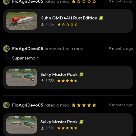
FloAgriDevo05
rated a mod
9 months ago
Kuhn GMD 4411 Rust Edition
4 837
FloAgriDevo05
commented a mod
9 months ago
Super semoir
Sulky Master Pack
7 738
FloAgriDevo05
rated a mod
9 months ago
Sulky Master Pack
7 738