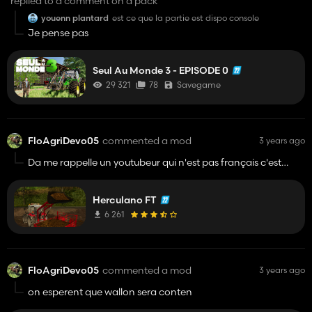
replied to a comment on a pack
youenn plantard
est ce que la partie est dispo console
Je pense pas
Seul Au Monde 3 - EPISODE 0
29 321
78
Savegame
FloAgriDevo05
commented a mod
3 years ago
Da me rappelle un youtubeur qui n'est pas français c'est
image
Herculano FT
6 261
FloAgriDevo05
commented a mod
3 years ago
on esperent que wallon sera conten