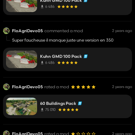
Kuhn GMD 100 Pack
6 486
FloAgriDevo05
commented a mod
2 years ago
Super faucheuse il manque juste une version en 350
Kuhn GMD 100 Pack
6 486
FloAgriDevo05
rated a mod
2 years ago
60 Buildings Pack
75 010
FloAgriDevo05
rated a mod
2 years ago