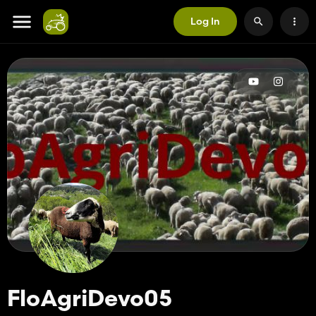
Log In
FloAgriDevo05