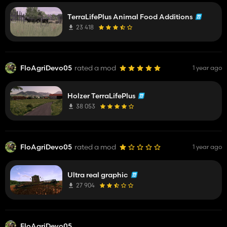
TerraLifePlus Animal Food Additions
23 418
FloAgriDevo05
rated a mod
1 year ago
Holzer TerraLifePlus
38 053
FloAgriDevo05
rated a mod
1 year ago
Ultra real graphic
27 904
FloAgriDevo05