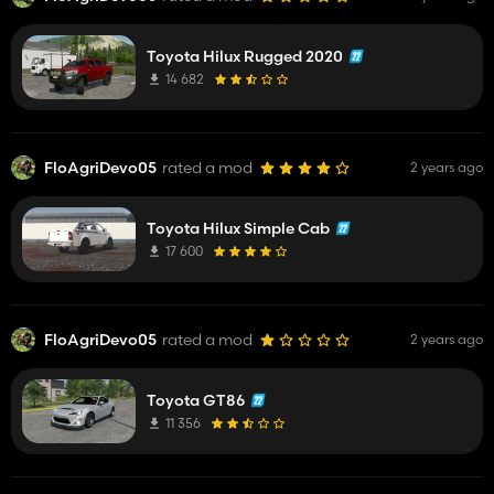
Toyota Hilux Rugged 2020
14 682
FloAgriDevo05
rated a mod
2 years ago
Toyota Hilux Simple Cab
17 600
FloAgriDevo05
rated a mod
2 years ago
Toyota GT86
11 356