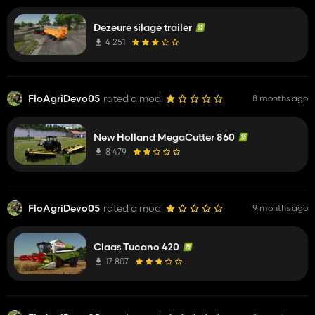
Dezeure silage trailer
4 251
FloAgriDevo05
rated a mod
8 months ago
New Holland MegaCutter 860
8 479
FloAgriDevo05
rated a mod
9 months ago
Claas Tucano 420
17 807