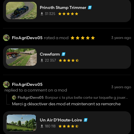
Prinoth Stump Trimmer
31 325
FloAgriDevo05
rated a mod
3 years ago
Crewfarm
22 357
FloAgriDevo05
3 years ago
replied to a comment on a mod
FloAgriDevo05
Bonjour c la plus belle carte sur laquelle g jouer
jusqu'à présent mes depuis la mise à jour de
Merci g désactiver des mod et maintenant sa remarche
farming quand je charge la map je reste bloqué à
50% si quelqu'un a une solution pour rejouer desus
je suis preneur
Un Air D'Haute-Loire
180 118