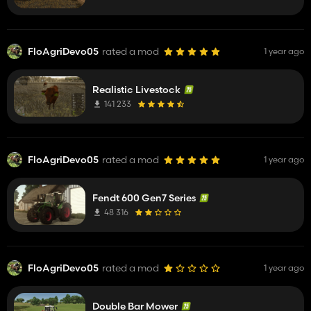
FloAgriDevo05
rated a mod
1 year ago
Realistic Livestock
141 233
FloAgriDevo05
rated a mod
1 year ago
Fendt 600 Gen7 Series
48 316
FloAgriDevo05
rated a mod
1 year ago
Double Bar Mower