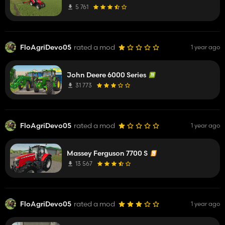
5 761
FloAgriDevo05
rated a mod
1 year ago
John Deere 6000 Series
31 773
FloAgriDevo05
rated a mod
1 year ago
Massey Ferguson 7700 S
13 567
FloAgriDevo05
rated a mod
1 year ago