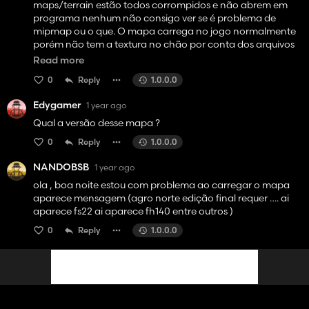
maps/terrain estão todos corrompidos e não abrem em
programa nenhum não consigo ver se é problema de
mipmap ou o que. O mapa carrega no jogo normalmente
porém não tem a textura no chão por conta dos arquivos
da textura estarem com erro. Nem no Giants Editor não
Read more
carrega as texturas. Alguém que abriu o jogo de boa para
0
Reply
1.0.0.0
enviar esta pasta para mim.
Edygamer
1 year ago
Qual a versão desse mapa ?
0
Reply
1.0.0.0
NANDOBSB
1 year ago
ola , boa noite estou com problema ao carregar o mapa
aparece mensagem (agro norte edição final requer …. ai
aparece fs22 ai aparece fh140 entre outros )
0
Reply
1.0.0.0
Bruno Santos
2 years ago
Trás a atualização com Row Crop
0
Reply
1.0.0.0