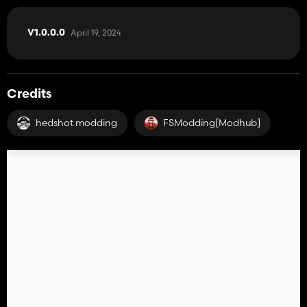
April 19, 2024
V1.0.0.0
Credits
hedshot modding
FSModding[Modhub]