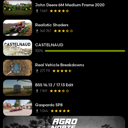
John Deere 6M Medium Frame 2020
1 661
Realistic Shaders
140 767
CASTELNAUD
100%
Real Vehicle Breakdowns
271 711
BSS 16.12 / 17.13 Edit
1 169
Gaspardo SP8
1 044