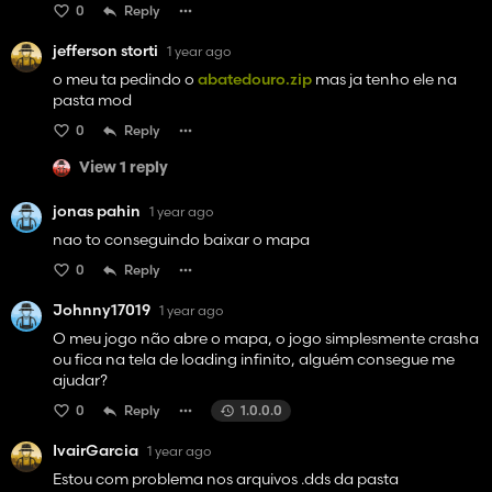
0
Reply
jefferson storti
1 year ago
o meu ta pedindo o
abatedouro.zip
mas ja tenho ele na
pasta mod
0
Reply
View 1 reply
jonas pahin
1 year ago
nao to conseguindo baixar o mapa
0
Reply
Johnny17019
1 year ago
O meu jogo não abre o mapa, o jogo simplesmente crasha
ou fica na tela de loading infinito, alguém consegue me
ajudar?
0
Reply
1.0.0.0
IvairGarcia
1 year ago
Estou com problema nos arquivos .dds da pasta