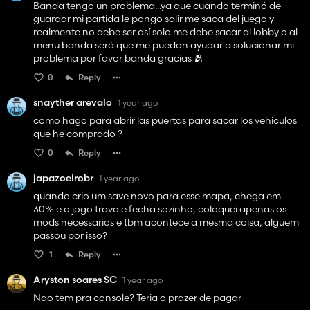
Banda tengo un problema...ya que cuando terminó de
guardar mi partida le pongo salir me saca del juego y
realmente no debe ser así solo me debe sacar al lobby o al
menu banda será que me puedan ayudar a solucionar mi
problema por favor banda gracias 🫂
0
Reply
snayther arevalo
1 year ago
como hago para abrir las puertas para sacar los vehiculos
que he comprado ?
0
Reply
japazoeirobr
1 year ago
quando crio um save novo para esse mapa, chega em
30% e o jogo trava e fecha sozinho, coloquei apenas os
mods necessarios e tbm acontece a mesma coisa, alguem
passou por isso?
1
Reply
Aryston soares SC
1 year ago
Nao tem pra console? Teria o prazer de pagar