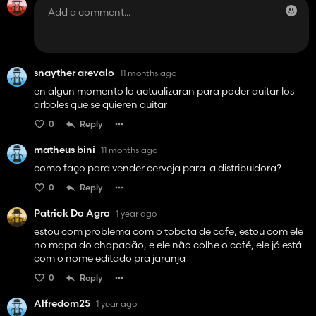
snayther arevalo
11 months ago
en algun momento lo actualizaran para poder quitar los
arboles que se quieren quitar
0
Reply
matheus bini
11 months ago
como faço para vender cerveja para a distribuidora?
0
Reply
Patrick Do Agro
1 year ago
estou com problema com o tobata de cafe, estou com ele
no mapa do chapadão, e ele não colhe o café, ele já está
com o nome editado pra jaranja
0
Reply
Alfredom25
1 year ago