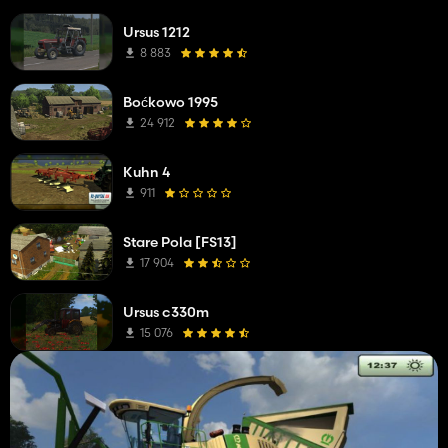
Ursus 1212
8 883
Boćkowo 1995
24 912
Kuhn 4
911
Stare Pola [FS13]
17 904
Ursus c330m
15 076