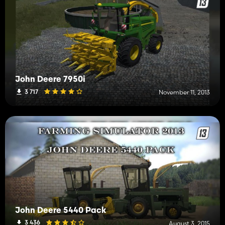
John Deere 7950i
3 717
November 11, 2013
John Deere 5440 Pack
3 436
August 3, 2015