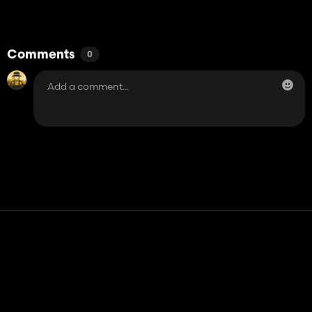
Comments
0
Contact
Help
Terms of Service