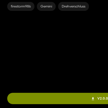
firestorm986
Gemini
Drehverschluss
V2.0.0.