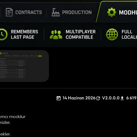
14 Haziran 2026
V2.0.0.0
6 619
dımcı moddur
izler.
ekler.