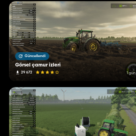
Güncellendi
Görsel çamur izleri
29 672
1 gün