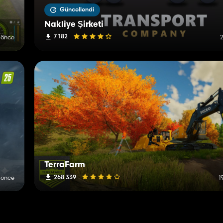
Güncellendi
Nakliye Şirketi
7 182
 önce
TerraFarm
268 339
 önce
1