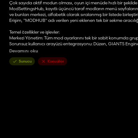
Çok sayıda aktif modun olması, oyun içi menüde hızlı bir şekilde
ModSettingsHub, kayıtlı üçüncü taraf modların menü sayfaları
ve bunları merkezi, alfabetik olarak sıralanmış bir listede birleştir
Erişim, "MODHUB" adı verilen yeni eklenen tek bir sekme aracılığıy
Temel özellikler ve işlevler:
Merkezi Yönetim: Tüm mod ayarlarını tek bir sabit konumda gru
Sorunsuz kullanıcı arayüzü entegrasyonu: Düzen, GIANTS Engine'i
aralığı, üst üste binen gezinme öğeleri gibi görüntüleme hataları
Devamını oku
Geliştirilmiş hafıza işlevi: Komut dosyası, menü kapatıldığınd
olarak hatırlar. Yeniden açıldığında, tam olarak bu sayfa herhan
Sunucu
Konsollar
Entegre tıklama koruması (hayalet tıklama önleme): Bir güvenlik 
seçeneklerde istenmeden yapılan değişiklikleri önler.
Çok oyunculu ve sunucu uyumluluğu: Hub, çok oyunculu modda ta
Tam yerelleştirme: Oyunun dil ayarlarına bağlı olarak Almanca ve