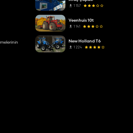
1 157
Veenhuis 10t
1 141
New Holland T6
kmelerinin
1 224
duğunu tam
ve böylece
.