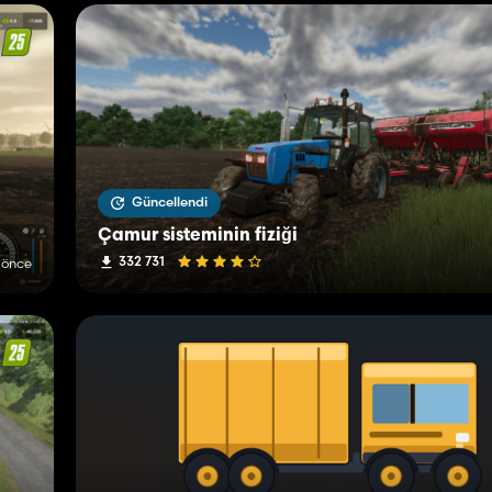
Güncellendi
Çamur sisteminin fiziği
332 731
 önce