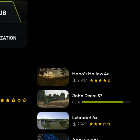
Hobo's Hollow 4x
2 907
John Deere S7
85%
Lehndorf 4x
2 749
Araç çapası