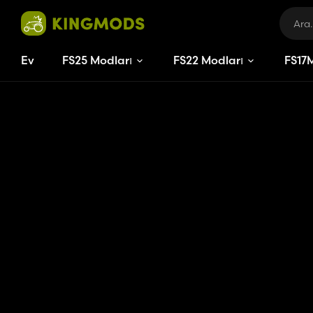
Ev
FS25 Modları
FS22 Modları
FS
17