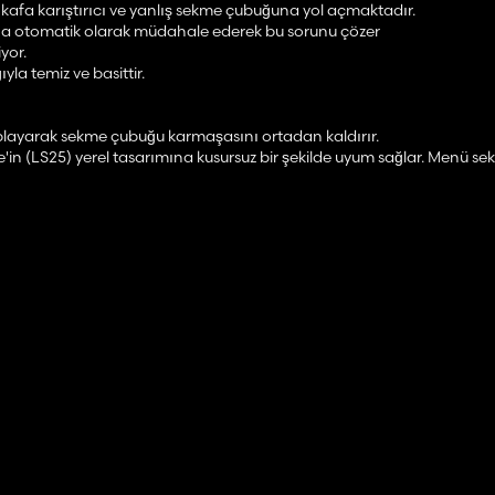
 kafa karıştırıcı ve yanlış sekme çubuğuna yol açmaktadır.
na otomatik olarak müdahale ederek bu sorunu çözer
iyor.
la temiz ve basittir.
playarak sekme çubuğu karmaşasını ortadan kaldırır.
n (LS25) yerel tasarımına kusursuz bir şekilde uyum sağlar. Menü se
nı önlemek için dinamik olarak ayarlanır.
a oynatıcının hangi mod ayarları sayfasında (örneğin, Ek Renk) bulun
gi bir titreme olmadan geri yüklenir.
rutini, menü yükleme aşaması sırasında hatalı fare girişini engeller 
mamen senkronize olarak çalışır ve özel sunucu yapılarını destekler
 İngilizce seslendirme için tam otomatik destek.