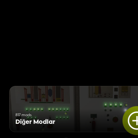
817 mods
Diğer Modlar