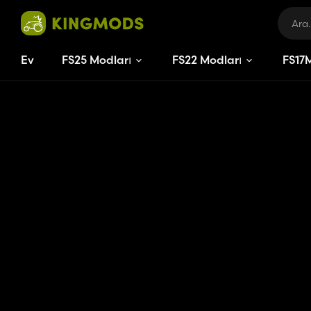
Ev
FS25 Modları
FS22 Modları
FS
17