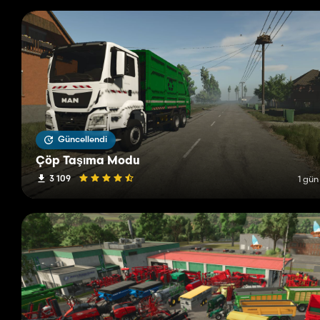
Güncellendi
Çöp Taşıma Modu
3 109
1 gün