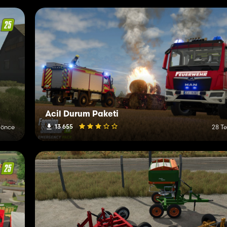
Acil Durum Paketi
13 655
 önce
28 T