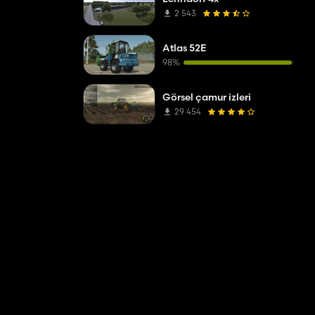
2 543
Atlas 52E
98%
Görsel çamur izleri
29 454