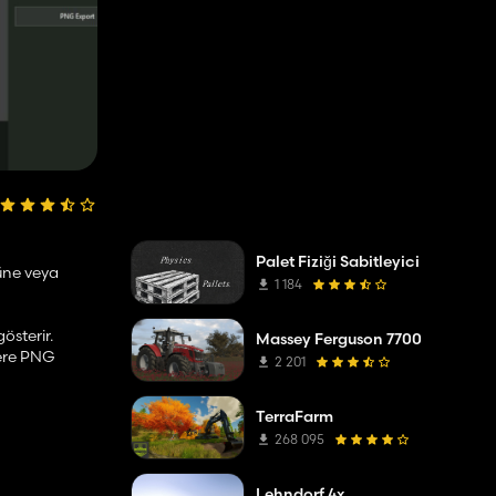
Palet Fiziği Sabitleyici
süne veya
1 184
österir.
Massey Ferguson 7700
zere PNG
2 201
TerraFarm
268 095
Lehndorf 4x