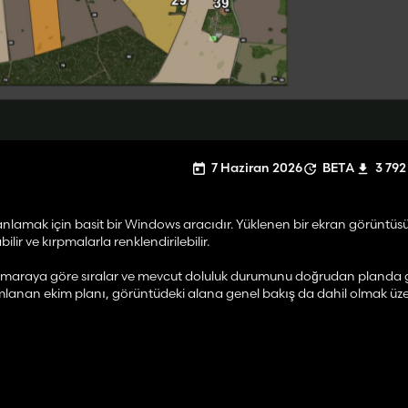
7 Haziran 2026
BETA
3 792
anlamak için basit bir Windows aracıdır. Yüklenen bir ekran görüntü
lir ve kırpmalarla renklendirilebilir.
k numaraya göre sıralar ve mevcut doluluk durumunu doğrudan planda g
mamlanan ekim planı, görüntüdeki alana genel bakış da dahil olmak ü