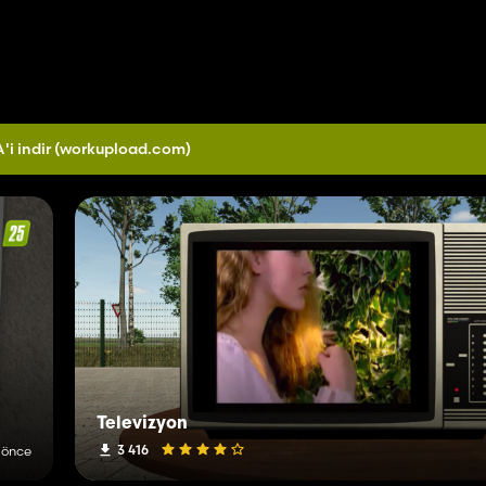
'i indir
(workupload.com)
Televizyon
3 416
 önce