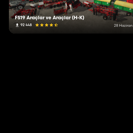
FS19 Araçlar ve Araçlar (H-K)
92 448
28 Haziran