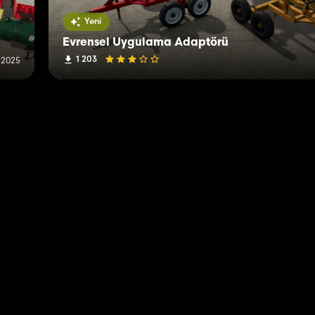
Yeni
Evrensel Uygulama Adaptörü
1 203
 2025