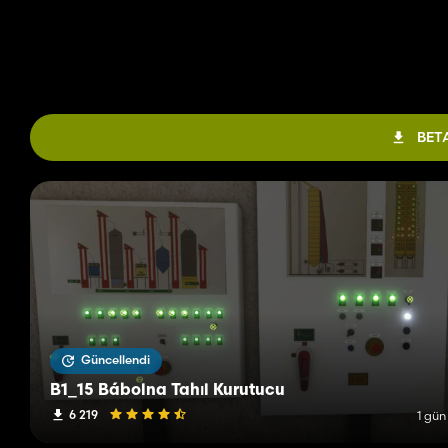
BETA
Güncellendi
B1_15 Bábolna Tahıl Kurutucu
6 219
1 gün