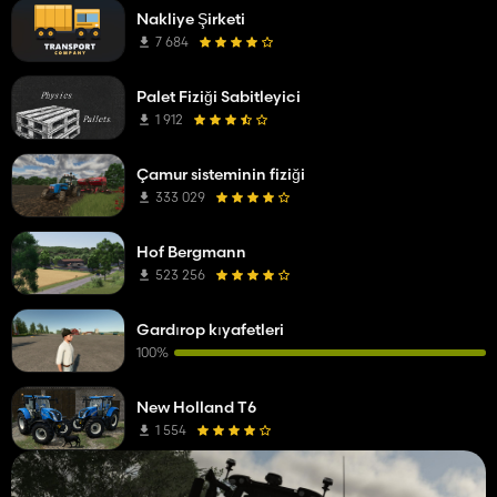
Nakliye Şirketi
7 684
Palet Fiziği Sabitleyici
1 912
Çamur sisteminin fiziği
333 029
Hof Bergmann
523 256
Gardırop kıyafetleri
100%
New Holland T6
1 554