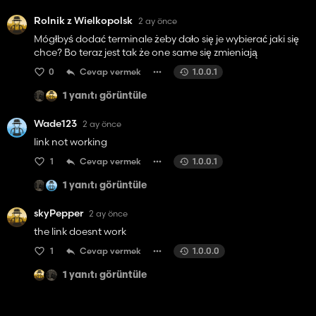
Rolnik z Wielkopolsk
2 ay önce
Mógłbyś dodać terminale żeby dało się je wybierać jaki się
chce? Bo teraz jest tak że one same się zmieniają
0
Cevap vermek
1.0.0.1
1 yanıtı görüntüle
Wade123
2 ay önce
link not working
1
Cevap vermek
1.0.0.1
1 yanıtı görüntüle
skyPepper
2 ay önce
the link doesnt work
1
Cevap vermek
1.0.0.0
1 yanıtı görüntüle