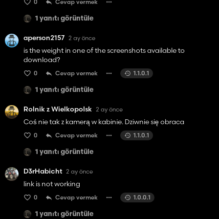
0
Cevap vermek
1 yanıtı görüntüle
aperson2157
2 ay önce
is the weight in one of the screenshots available to
download?
0
Cevap vermek
1.1.0.1
1 yanıtı görüntüle
Rolnik z Wielkopolsk
2 ay önce
Coś nie tak z kamerą w kabinie. Dziwnie się obraca
0
Cevap vermek
1.1.0.1
1 yanıtı görüntüle
D3rHabicht
2 ay önce
link is not working
0
Cevap vermek
1.0.0.1
1 yanıtı görüntüle