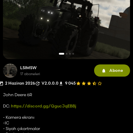
LSIMSW
Abone
17 aboneleri
2 Haziran 2026
V2.0.0.0
9 045
John Deere 6R
DC:
https://discord.gg/QgucJqEBBj
- Kamera ekranı
-IC
- Siyah çıkartmalar