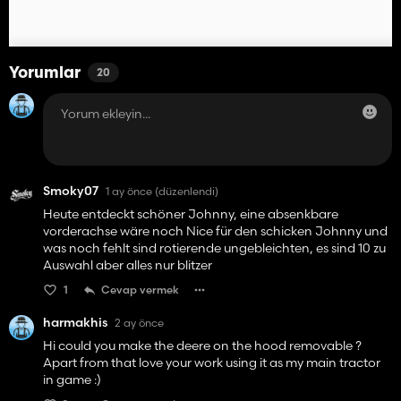
Yorumlar
20
Smoky07
1 ay önce
(düzenlendi)
Heute entdeckt schöner Johnny, eine absenkbare
vorderachse wäre noch Nice für den schicken Johnny und
was noch fehlt sind rotierende ungebleichten, es sind 10 zu
Auswahl aber alles nur blitzer
1
Cevap vermek
harmakhis
2 ay önce
Hi could you make the deere on the hood removable ?
Apart from that love your work using it as my main tractor
in game :)