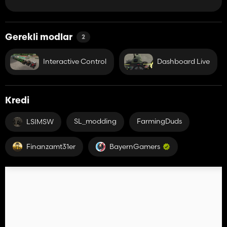
Gerekli modlar
2
Interactive Control
Dashboard Live
Kredi
SL_modding
FarmingDuds
LSIMSW
Finanzamt31er
BayernGamers