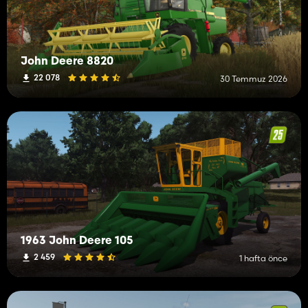
John Deere 8820
22 078
30 Temmuz 2026
1963 John Deere 105
2 459
1 hafta önce