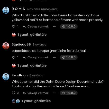
R O M A
3 ay önce
(düzenlendi)
Why do all the old little John Deere harvesters log have
yellow and red?) At least one of them was made properly.
1
Cevap vermek
1.0.0.0
1 yanıtı görüntüle
Stgdiego88
3 ay önce
capacidade do tanque graneleiro fora do real!!!
1
Cevap vermek
1.0.0.0
1 yanıtı görüntüle
Fendtrian
3 ay önce
What the hell did the John Deere Design Department do?
Thats probably the most hideous Combine ever.
0
Cevap vermek
1.0.0.0
1 yanıtı görüntüle