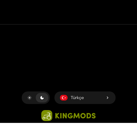
Temas etmek
Yardım
Hizmet Şartları
Gizlilik Politikası
Çerezleri yönet
Türkçe
Copyright © 2018-2026
King UP SAS
. Her hakkı saklıdır.