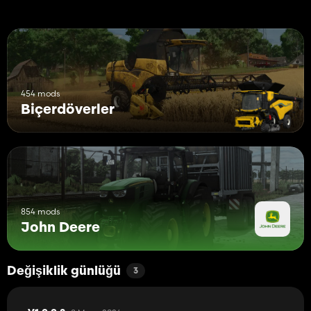
454 mods
Biçerdöverler
854 mods
John Deere
Değişiklik günlüğü
3