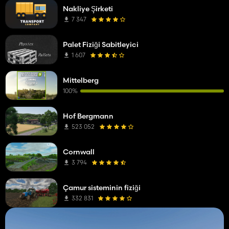
Nakliye Şirketi
7 347
Palet Fiziği Sabitleyici
1 607
Mittelberg
100%
Hof Bergmann
523 052
Cornwall
3 794
Çamur sisteminin fiziği
332 831