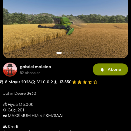
gabriel maleico
Abone
82 aboneleri
8 Mayıs 2026
V1.0.0.2
13 550
John Deere S430
💰 Fiyat: 135.000
⚙️ Güç: 201
🚜 MAKSİMUM HIZ: 42 KM/SAAT
👥 Kredi