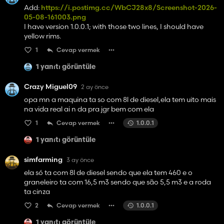
Add:
https://i.postimg.cc/WbCJ28x8/Screenshot-2026-
05-08-161003.png
I have version 1.0.0.1; with those two lines, I should have
yellow rims.
1
Cevap vermek
1 yanıtı görüntüle
Crazy Miguel09
2 ay önce
opa mn a maquina ta so com 8l de diesel,ela tem uito mais
na vida real ai n da pra jgr bem com ela
1
Cevap vermek
1.0.0.1
1 yanıtı görüntüle
simfarming
3 ay önce
ela só ta com 8l de diesel sendo que ela tem 460 e o
graneleiro ta com 16,5 m3 sendo que são 5,5 m3 e a roda
ta cinza
2
Cevap vermek
1.0.0.1
1 yanıtı görüntüle