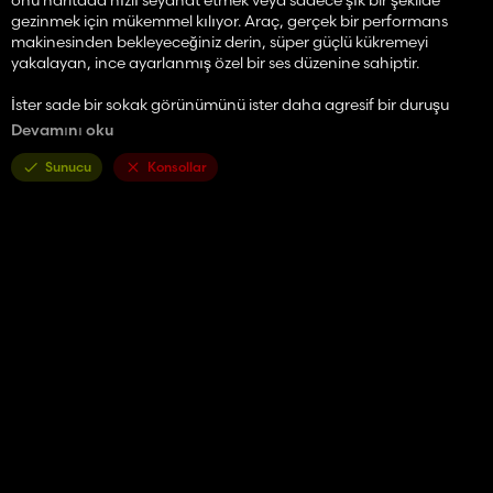
gezinmek için mükemmel kılıyor. Araç, gerçek bir performans
makinesinden bekleyeceğiniz derin, süper güçlü kükremeyi
yakalayan, ince ayarlanmış özel bir ses düzenine sahiptir.
İster sade bir sokak görünümünü ister daha agresif bir duruşu
tercih edin, kişisel tarzınıza uyum sağlamanıza olanak tanıyan 4
Devamını oku
benzersiz jant seçeneğiyle sürüşünüzü kişiselleştirin.
Sunucu
Konsollar
Özellikler:
Yüksek performanslı **Chevrolet Camaro ZL1 modeli
Gerçekçi özel motor sesi
4 seçilebilir jant tasarımı
Detaylı iç ve dış
Sorunsuz kullanım ve hızlı hızlanma
Yolda sürüş ve rol yapma için mükemmel