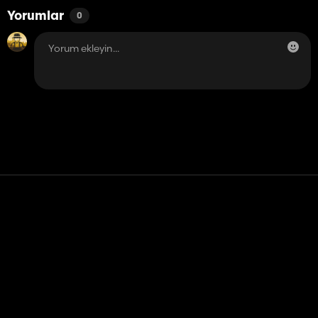
Yorumlar
0
Temas etmek
Yardım
Hizmet Şartları
Gizlilik Politikası
Çerezleri yönet