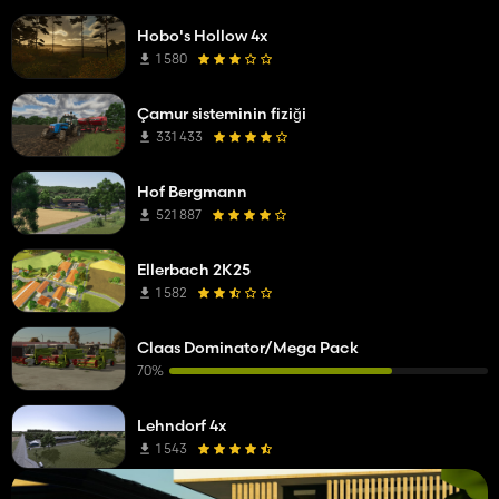
Hobo's Hollow 4x
1 580
Çamur sisteminin fiziği
331 433
Hof Bergmann
521 887
Ellerbach 2K25
1 582
Claas Dominator/Mega Pack
70%
Lehndorf 4x
1 543