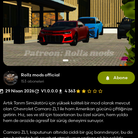
Rollz mods official
Abone
153 aboneleri
29 Nisan 2026
V1.0.0.0
4 363
Artık Tarım Simülatörü için yüksek kaliteli bir mod olarak mevcut
olan Chevrolet Camaro ZL1 ile ham Amerikan gücünü çiftliğinize
getirin. Hız, ses ve stil için tasarlanan bu özel sürüm, hem yolda
hem de arazide agresif bir sürüş deneyimi sunuyor.
Camaro ZL1, kaputunun altında ciddi bir güç barındırıyor; bu da
onu haritada hızlı seyahat etmek veya sadece şık bir şekilde