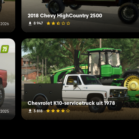
2018 Chevy HighCountry 2500
8 947
i 2026
Chevrolet K10-servicetruck uit 1978
3 818
 2025