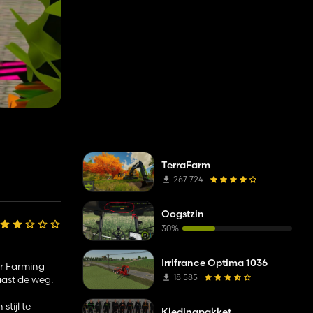
TerraFarm
267 724
Oogstzin
30%
Irrifrance Optima 1036
or Farming
18 585
aast de weg.
tijl te
Kledingpakket