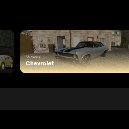
86 mods
Chevrolet