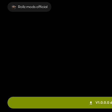
Rollz mods official
V1.0.0.0