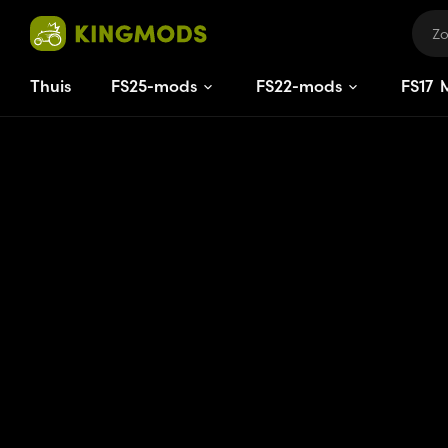
Thuis
FS25-mods
FS22-mods
FS
17