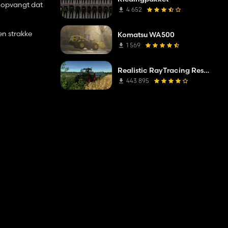
l opvangt dat
4 652
en strakke
Komatsu WA500
1 569
Realistic RayTracing Reshade Preset
443 895