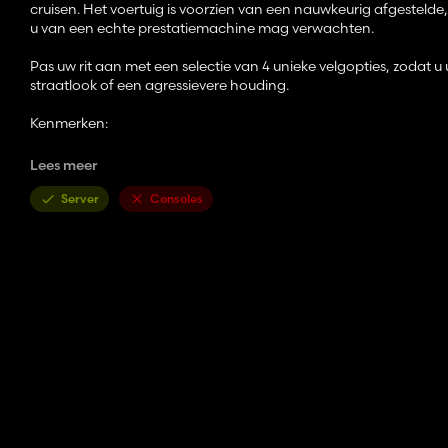
cruisen. Het voertuig is voorzien van een nauwkeurig afgestelde
u van een echte prestatiemachine mag verwachten.
Pas uw rit aan met een selectie van 4 unieke velgopties, zodat u
straatlook of een agressievere houding.
Kenmerken:
Hoogwaardig **Chevrolet Camaro ZL1-model
Lees meer
Realistisch aangepast motorgeluid
4 selecteerbare velgontwerpen
Server
Consoles
Gedetailleerd interieur en exterieur
Vlotte bediening en snelle acceleratie
Perfect voor rijden op de weg en rollenspellen