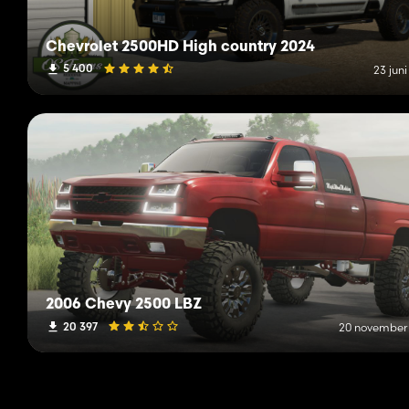
Chevrolet 2500HD High country 2024
5 400
23 jun
2006 Chevy 2500 LBZ
20 397
20 november