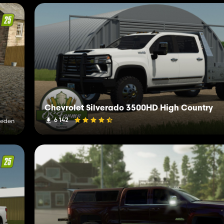
Chevrolet Silverado 3500HD High Country
6 142
leden