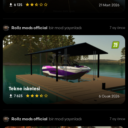
6 125
21 Mart 2026
Rollz mods official
bir mod yayınladı
7 ay önce
Tekne iskelesi
7 623
6 Ocak 2026
Rollz mods official
bir mod yayınladı
7 ay önce