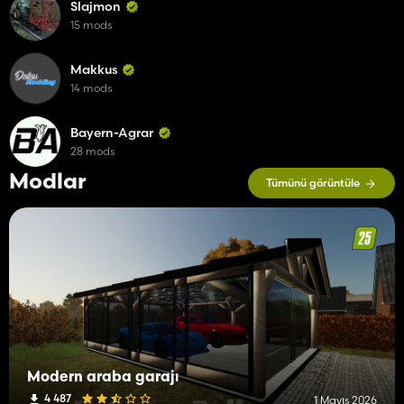
Slajmon
15 mods
Makkus
14 mods
Bayern-Agrar
28 mods
Modlar
Tümünü görüntüle
Modern araba garajı
4 487
1 Mayıs 2026