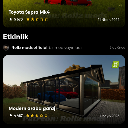
Toyota Supra Mk4
5 670
21 Nisan 2026
Etkinlik
Rollz mods official
bir mod yayınladı
3 ay önce
Modern araba garajı
4 487
1 Mayıs 2026