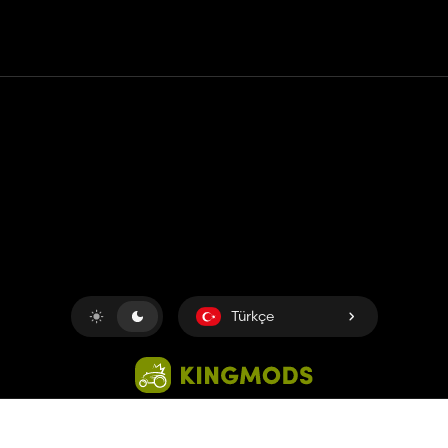
Temas etmek
Yardım
Hizmet Şartları
Gizlilik Politikası
Çerezleri yönet
Türkçe
Copyright © 2018-2026
King UP SAS
. Her hakkı saklıdır.