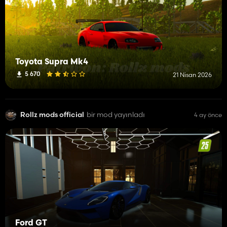
Toyota Supra Mk4
5 670
21 Nisan 2026
Rollz mods official
bir mod yayınladı
4 ay önce
Ford GT