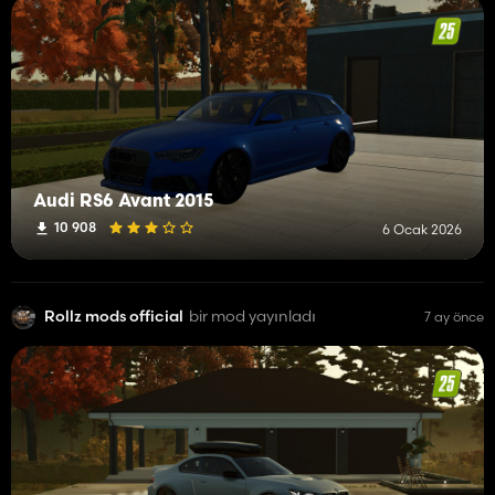
Audi RS6 Avant 2015
10 908
6 Ocak 2026
Rollz mods official
bir mod yayınladı
7 ay önce