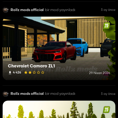
Rollz mods official
bir mod yayınladı
3 ay önce
Chevrolet Camaro ZL1
4 426
29 Nisan 2026
Rollz mods official
bir mod yayınladı
3 ay önce