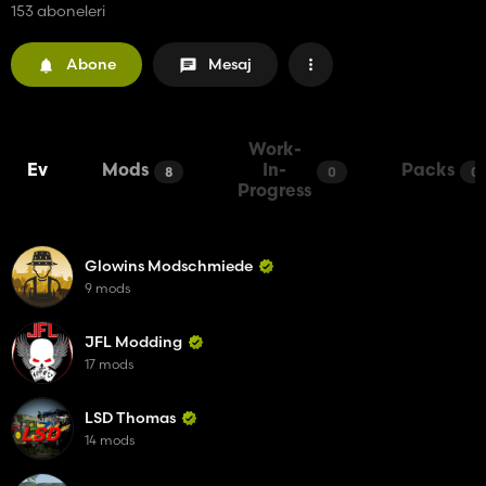
153 aboneleri
Abone
Mesaj
Work-
Ev
Mods
In-
Packs
8
0
0
Progress
Glowins Modschmiede
9 mods
JFL Modding
17 mods
LSD Thomas
14 mods