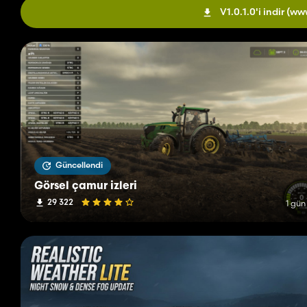
V1.0.1.0'i indir
(ww
Güncellendi
Görsel çamur izleri
29 322
1 gün