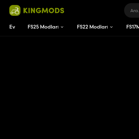
Ev
FS25 Modları
FS22 Modları
FS
17