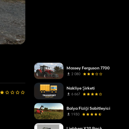
Massey Ferguson 7700
2 080
Nakliye Şirketi
6 667
Balya Fiziği Sabitleyici
1 930
Liebherr X20 Pack