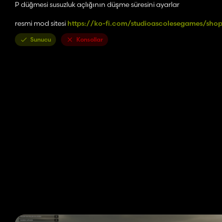
P düğmesi susuzluk açlığının düşme süresini ayarlar
resmi mod sitesi
https://ko-fi.com/studioascolesegames/sho
Sunucu
Konsollar