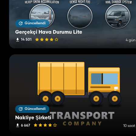
Güncellendi
Gerçekçi Hava Durumu Lite
14 501
4 gün
Güncellendi
Nakliye Şirketi
6 667
10 saat