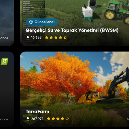
Güncellendi
Gerçekçi Su ve Toprak Yönetimi (RWSM)
16 358
 önce
TerraFarm
267 975
 önce
1