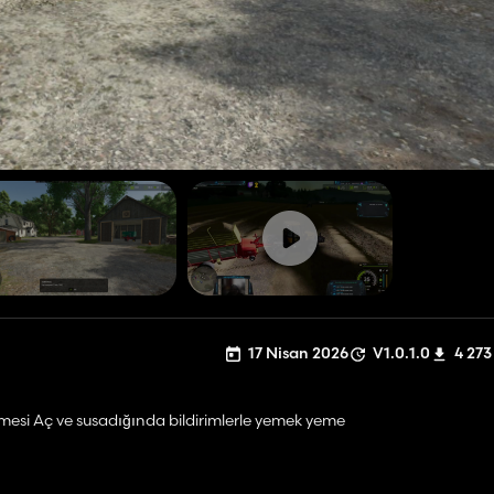
17 Nisan 2026
V1.0.1.0
4 273
esi Aç ve susadığında bildirimlerle yemek yeme