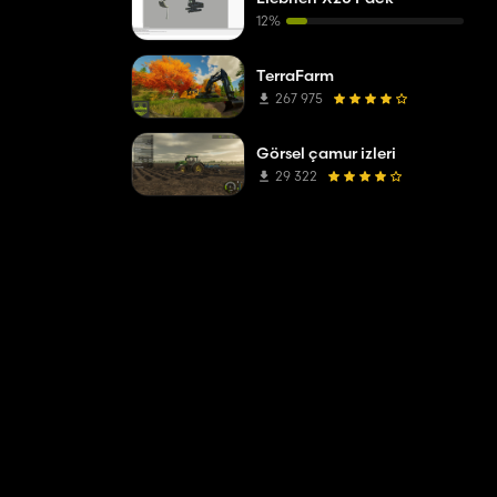
12%
TerraFarm
267 975
Görsel çamur izleri
29 322