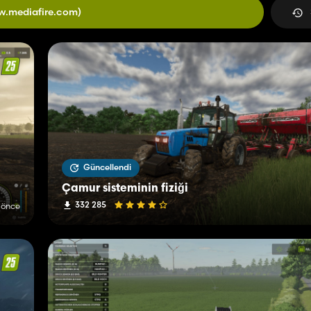
w.mediafire.com)
Güncellendi
Çamur sisteminin fiziği
332 285
 önce