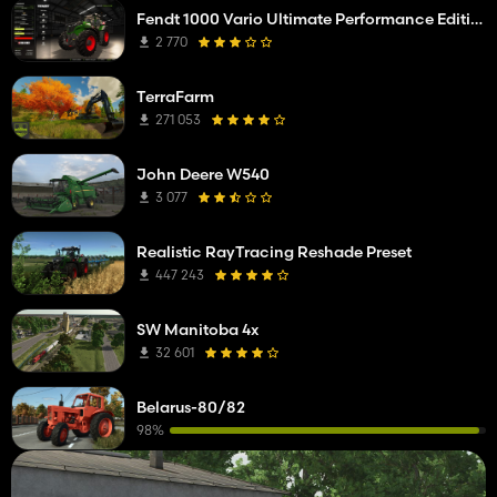
Fendt 1000 Vario Ultimate Performance Edition
2 770
TerraFarm
271 053
John Deere W540
3 077
Realistic RayTracing Reshade Preset
447 243
SW Manitoba 4x
32 601
Belarus-80/82
98%