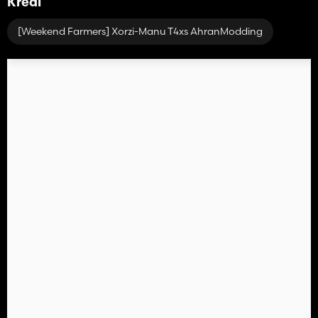
Kredi
[Weekend Farmers] Xorzi-Manu T4xs AhranModding