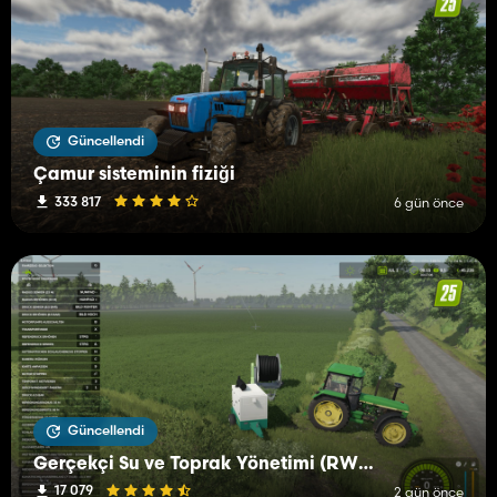
Güncellendi
Çamur sisteminin fiziği
333 817
6 gün önce
Güncellendi
Gerçekçi Su ve Toprak Yönetimi (RWSM)
17 079
2 gün önce