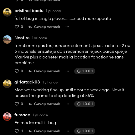
cristinel baciu
1 yıl önce
full of bug in single player...........need more update
0
Cevap vermek
Neofire
1 yıl önce
fonctionne pas toujours correctement . je sais acheter 2 ou
3 matériels ensuite je dois redémarrer le jeux parce que je
n'arrive plus a acheter mais la location fonctionne sans
problème
0
Cevap vermek
1.0.0.1
girlattack08
1 yıl önce
Mod was working fine up until about a week ago. Now it
causes the game to stop loading at 55%
0
Cevap vermek
1.0.0.1
fumaco
1 yıl önce
En modes multi il bug
1
Cevap vermek
1.0.0.1