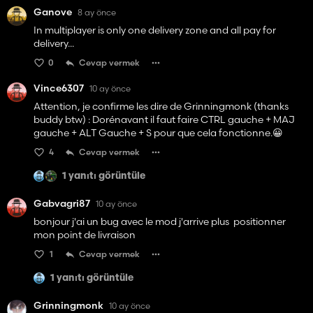
Ganove
8 ay önce
In multiplayer is only one delivery zone and all pay for
delivery...
0
Cevap vermek
Vince6307
10 ay önce
Attention, je confirme les dire de Grinningmonk (thanks
buddy btw) : Dorénavant il faut faire CTRL gauche + MAJ
gauche + ALT Gauche + S pour que cela fonctionne.😀
4
Cevap vermek
1 yanıtı görüntüle
Gabvagri87
10 ay önce
bonjour j'ai un bug avec le mod j'arrive plus positionner
mon point de livraison
1
Cevap vermek
1 yanıtı görüntüle
Grinningmonk
10 ay önce