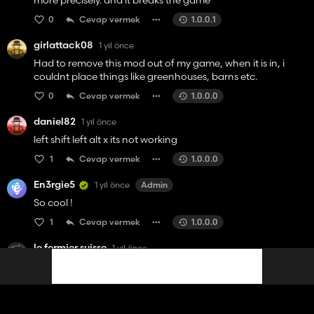
more precisely. and it breaks the game
0
Cevap vermek
1.0.0.1
girlattack08
1 yıl önce
Had to remove this mod out of my game, when it is in, i
couldnt place things like greenhouses, barns etc.
0
Cevap vermek
1.0.0.0
daniel82
1 yıl önce
left shift left alt x its not working
1
Cevap vermek
1.0.0.0
En3rgie5
1 yıl önce
Admin
So cool !
1
Cevap vermek
1.0.0.0
le fermier suisse
1 yıl önce
finally i was waiting a long time thx man
1
Cevap vermek
1.0.0.0