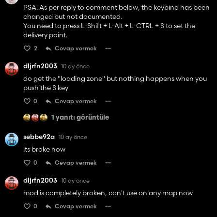
PSA: As per reply to comment below, the keybind has been
changed but not documented.
You need to press L-Shift + L-Alt + L-CTRL + S to set the
delivery point.
2
Cevap vermek
dljrfn2003
10 ay önce
do get the "loading zone" but nothing happens when you
push the S key
0
Cevap vermek
1 yanıtı görüntüle
sebbe92a
10 ay önce
its broke now
0
Cevap vermek
dljrfn2003
10 ay önce
mod is completely broken, can't use on any map now
0
Cevap vermek