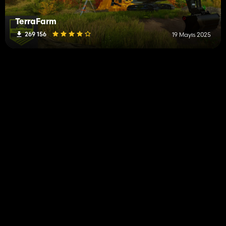
TerraFarm
269 156
19 Mayıs 2025