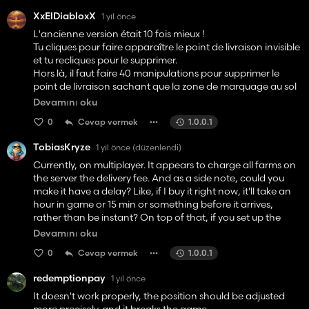
XxElDiabloxX
1 yıl önce
L'ancienne version était 10 fois mieux !
Tu cliques pour faire apparaître le point de livraison invisible
et tu recliques pour le supprimer.
Hors là, il faut faire 40 manipulations pour supprimer le
point de livraison sachant que la zone de marquage au sol
qui est de couleur dégueulasse gâche complètement le
Devamını oku
mod.
0
Cevap vermek
1.0.0.1
TobiasKryze
1 yıl önce
(düzenlendi)
Currently, on multiplayer. It appears to charge all farms on
the server the delivery fee. And as a side note, could you
make it have a delay? Like, if I buy it right now, it'll take an
hour in game or 15 min or something before it arrives,
rather than be instant? On top of that, if you set up the
delivery zone for yourself, it makes EVERYONE on the server
Devamını oku
have their purchases go to your yard.
0
Cevap vermek
1.0.0.1
redemptionpay
1 yıl önce
It doesn't work properly, the position should be adjusted