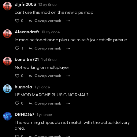
dljrfn2003
10 ay önce
cant use this mod on the new alps map
0
Cevap vermek
Alexandrefr
10 ay önce
le mod ne fonctionne plus une mise à jour est'elle prévue
1
Cevap vermek
benoitrn721
1 yıl önce
Not working on multiplayer
0
Cevap vermek
hugocla
1 yıl önce
LE MOD MARCHE PLUS C NORMAL?
0
Cevap vermek
DRHD367
1 yıl önce
The warning stripes do not match with the actual delivery
area.
0
Cevap vermek