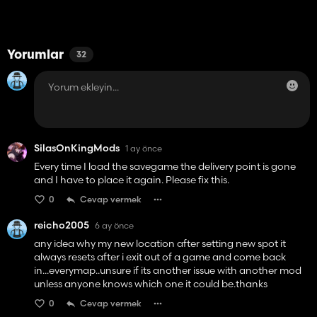
Yorumlar
32
SilasOnKingMods
1 ay önce
Every time I load the savegame the delivery point is gone
and I have to place it again. Please fix this.
0
Cevap vermek
reicho2005
6 ay önce
any idea why my new location after setting new spot it
always resets after i exit out of a game and come back
in...everymap..unsure if its another issue with another mod
unless anyone knows which one it could be.thanks
0
Cevap vermek