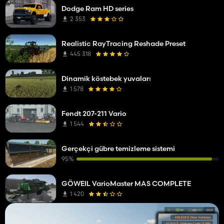
Dodge Ram HD series
2 353
Realistic RayTracing Reshade Preset
445 318
Dinamik köstebek yuvaları
1 578
Fendt 207-211 Vario
1 544
Gerçekçi gübre temizleme sistemi
95%
GÖWEIL VarioMaster MAS COMPLETE
1 420