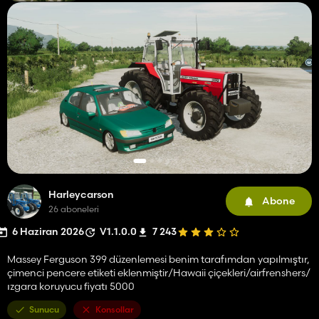
Harleycarson
Abone
26 aboneleri
6 Haziran 2026
V1.1.0.0
7 243
Massey Ferguson 399 düzenlemesi benim tarafımdan yapılmıştır,
çimenci pencere etiketi eklenmiştir/Hawaii çiçekleri/airfrenshers/
ızgara koruyucu fiyatı 5000
Sunucu
Konsollar