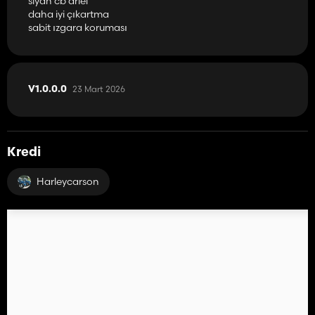
siyah cb ariel
daha iyi çıkartma
sabit ızgara koruması
23 Mart 2026
V1.0.0.0
Kredi
Harleycarson