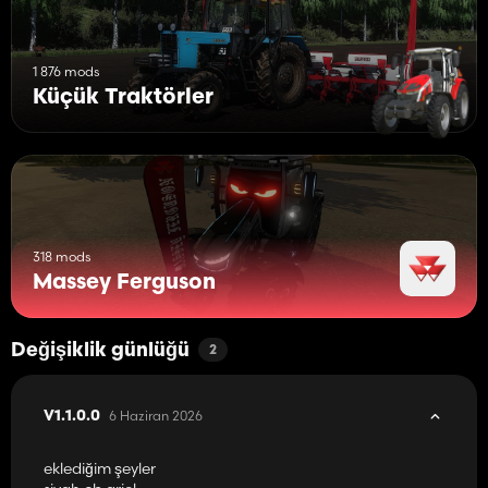
1 876 mods
Küçük Traktörler
318 mods
Massey Ferguson
Değişiklik günlüğü
2
6 Haziran 2026
V1.1.0.0
eklediğim şeyler