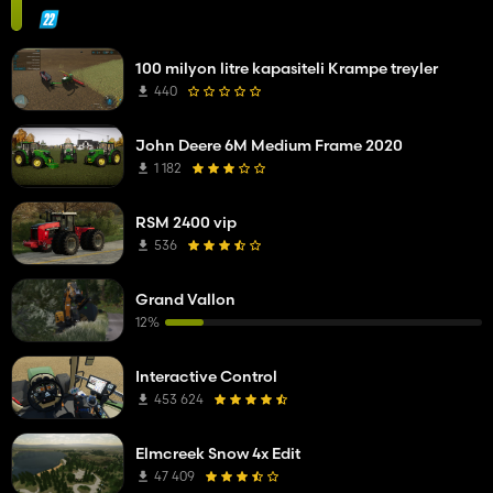
100 milyon litre kapasiteli Krampe treyler
440
John Deere 6M Medium Frame 2020
1 182
RSM 2400 vip
536
Grand Vallon
12%
Interactive Control
453 624
Elmcreek Snow 4x Edit
47 409