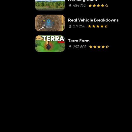
484 762
Real Vehicle Breakdowns
271 256
Terra Farm
293 805