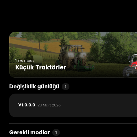
1 876 mods
Küçük Traktörler
Değişiklik günlüğü
1
20 Mart 2026
V1.0.0.0
Gerekli modlar
1