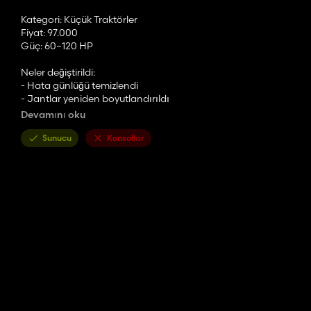
Kategori: Küçük Traktörler
Fiyat: 97.000
Güç: 60–120 HP
Neler değiştirildi:
- Hata günlüğü temizlendi
- Jantlar yeniden boyutlandırıldı
- Çalışan farlar
Devamını oku
- Çalışan dönüş sinyalleri
Sunucu
Konsollar
Bu yalnızca bir Yama/düzenleme olduğundan, modun orijinal yara
MODUN ORİJİNAL LİNKİ :
https://www.kingmods.net/en/fs22
Gözden kaçırdığım bir sorun varsa lütfen yorumlarda yazın, en
Eğlence!