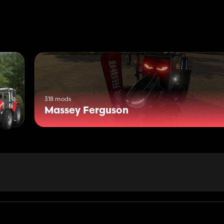
318 mods
Massey Ferguson