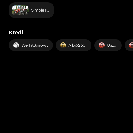
Simple IC
Kredi
WerIstSsnowy
Albi6230r
Uszol