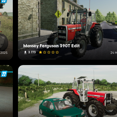
Massey Ferguson 390T Edit
3 773
 2025
24 H