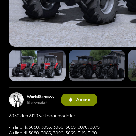
WerIstSsnowy
Abone
10 aboneleri
3050'den 3120'ye kadar modeller
4 silindirli: 3050, 3055, 3060, 3065, 3070, 3075
6 silindirli: 3080, 3085, 3090, 3095, 3115, 3120