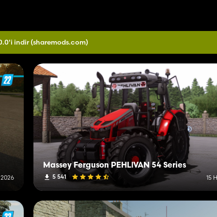
.0'i indir
(sharemods.com)
Massey Ferguson PEHLİVAN 54 Series
5 541
 2026
15 