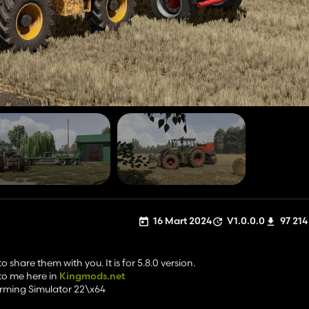
16 Mart 2024
V1.0.0.0
97 214
share them with you. It is for 5.8.0 version.
 to me here in
Kingmods.net
rming Simulator 22\x64