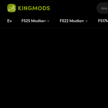
Ev
FS25 Modları
FS22 Modları
FS
17