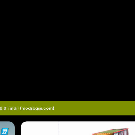
0.0'i indir
(modsbase.com)