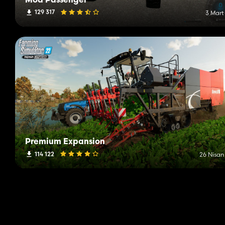
Mod Passenger
129 317
3 Mart
Premium Expansion
114 122
26 Nisan