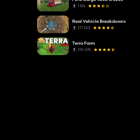
1 104
Real Vehicle Breakdowns
271 552
Terra Farm
294 076