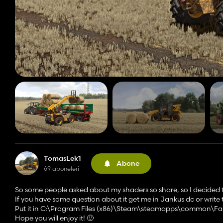
TomasLek1
Abone
69 aboneleri
So some people asked about my shaders so share, so I decided to 
If you have some question about it get me in Jankus dc or write
Put it in C:\Program Files (x86)\Steam\steamapps\common\Fa
Hope you will enjoy it! 🙂