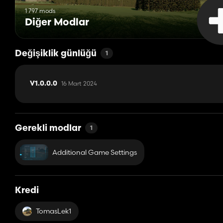
1 797 mods
Diğer Modlar
Değişiklik günlüğü
1
16 Mart 2024
V1.0.0.0
Gerekli modlar
1
Additional Game Settings
Kredi
TomasLek1