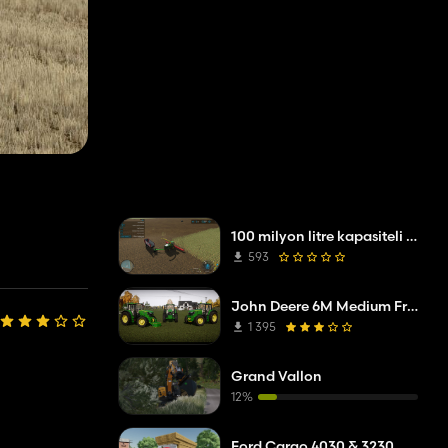
100 milyon litre kapasiteli Krampe treyler
593
John Deere 6M Medium Frame 2020
1 395
Grand Vallon
12%
Ford Cargo 4030 & 3230