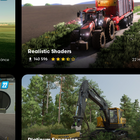
Realistic Shaders
140 596
 önce
22 H