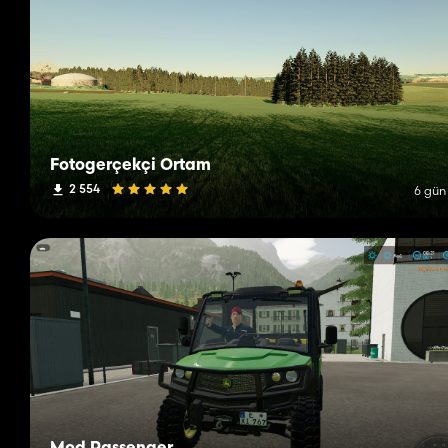
Fotogerçekçi Ortam
2 554
6 gün