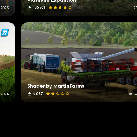
Platinum Expansion
186 761
 2023
2
Shader by MartinFarms
4 067
 2024
18 