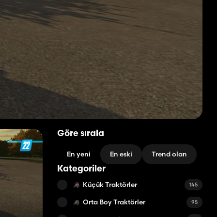
Göre sırala
En yeni
En eski
Trend olan
Kategoriler
Küçük Traktörler
145
Orta Boy Traktörler
95