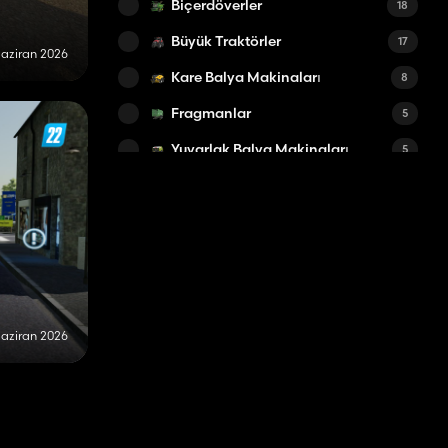
Biçerdöverler
18
Büyük Traktörler
17
aziran 2026
Kare Balya Makinaları
8
Fragmanlar
5
Yuvarlak Balya Makinaları
5
Kültivatörler
4
Teleskobik yükleyiciler
3
Pulluklar
3
Balya Sarma Makinaları
2
Gübre Serpme Makinaları
2
aziran 2026
Ağırlıklar
2
Yetiştiriciler
2
Küçük Balya Makinaları
2