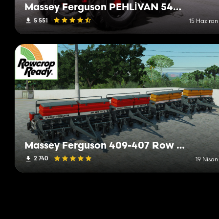
Massey Ferguson PEHLİVAN 54 Series
5 551
15 Haziran
Massey Ferguson 409-407 Row crop
2 740
19 Nisan