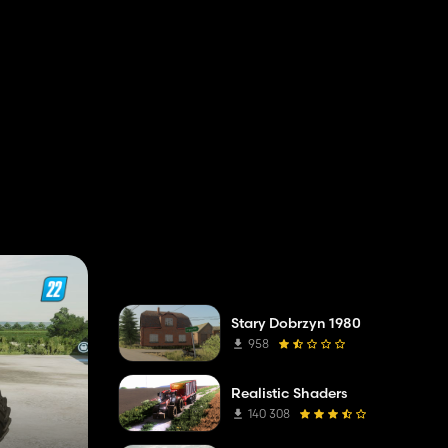
Ekme makineleri
2
Diğer
1
Mini Yükleyiciler
1
Biçme makineleri
1
Diğer Modlar
1
Tekerlekli Yükleyiciler
1
Diptopacılar
1
Ön Yükleyiciler
1
Püskürtücüler
1
Stary Dobrzyn 1980
958
Arabalar
1
Tomruk Makinaları
1
Realistic Shaders
140 308
Jeneratörler
1