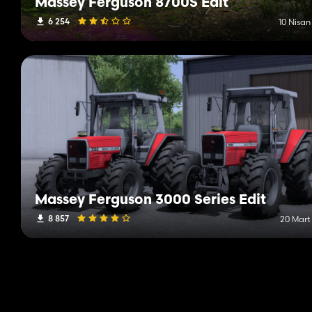
Massey Ferguson 8700S Edit
6 254
10 Nisan
Massey Ferguson 3000 Series Edit
8 857
20 Mart