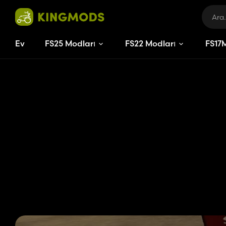
Ev
FS25 Modları
FS22 Modları
FS
17