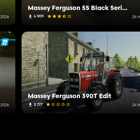
Massey Ferguson 5S Black Series
4 909
 2026
26 H
Massey Ferguson 390T Edit
3 777
 2026
24 H