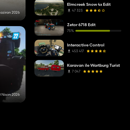
Ot toplayıcılar
1
Elmcreek Snow 4x Edit
47 323
Haziran 2026
Günlük Uygulamaları
1
Zetor 6718 Edit
75%
Interactive Control
453 417
Karavan ile Wartburg Turist
7 047
0 Nisan 2026