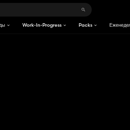
ды
Work-In-Progress
Packs
Еженедел