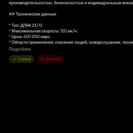
производительностью, безопасностью и индивидуальным внеш
## Технические данные
* Тип: ДЛАК 23/12
* Максимальная скорость: 120 км/ч.
* Цена: 650 000 евро.
* Области применения: спасение людей, пожаротушение, техн
Подробнее
Индивидуальные конфигурации
Сервер
Консоли
Статика
Лестница может быть оснащена двумя различными вариантами 
* Большой – максимальная устойчивость в сложных ситуациях
* Маленький - компактный дизайн для узких улиц и центров горо
### Солнцезащитный козырек
Для идеального внешнего вида доступны два варианта:
* Пластик – прочный и функциональный
* Черное стекло — современный дизайн премиум-класса с эле