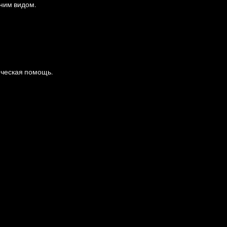
ним видом.
ическая помощь.
статики:
да.
гантным внешним видом.