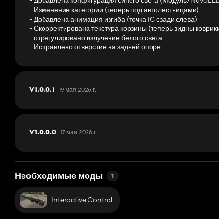
- Добавлена конфигурация синего света (Модуль/NovaLED
Производительность и безопасность
- Изменение категории (теперь под автолестницами)
- Добавлена анимация изгиба (точка IC сзади слева)
Благодаря мощной технологии и высокой скорости движения до 
- Скорректирована текстура корзины (теперь видны коврик
Современная лестничная технология обеспечивает безопасную 
- отрегулировано излучение белого света
время спасательных и противопожарных операций.
- Исправлено отверстие на задней опоре
Сочетание функциональности, индивидуальности и современн
ценят производительность и стиль.
Корзина открыта постоянно или вначале, и в настоящее время е
19 мая 2026 г.
V1.0.0.1
органе управления корзиной).
Проблема пока решается, чтобы корзина складывалась в магазин
17 мая 2026 г.
V1.0.0.0
Необходимые моды
1
Interactive Control