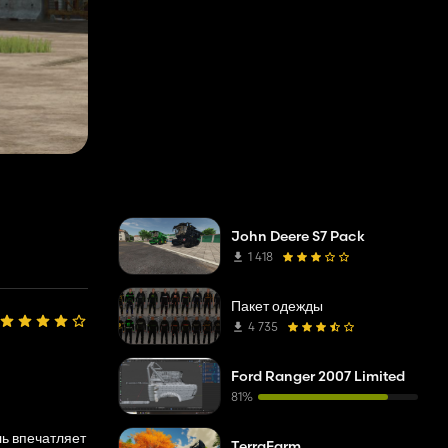
John Deere S7 Pack
1 418
Пакет одежды
4 735
Ford Ranger 2007 Limited
81%
ль впечатляет
TerraFarm