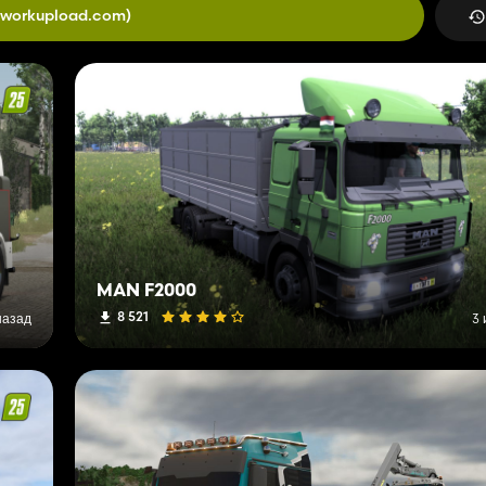
(workupload.com)
MAN F2000
8 521
назад
3 