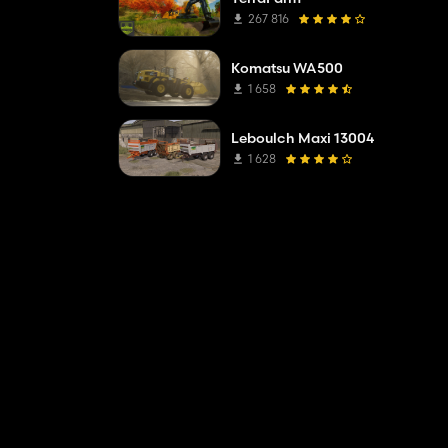
267 816
Komatsu WA500
1 658
Leboulch Maxi 13004
1 628