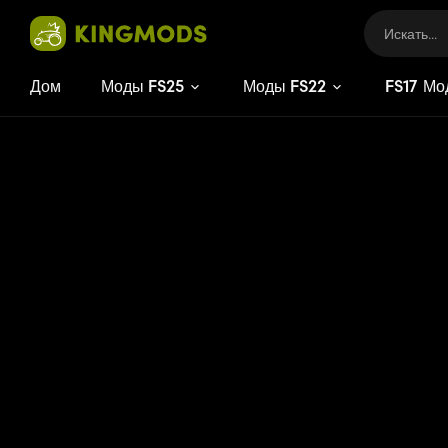
Дом
Моды FS25
Моды FS22
FS
17
Мо