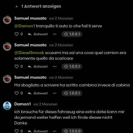
1 Antwort anzeigen
Samuel mussato
vor 2 Monaten
@Damon1
tranquillo ti auto io che fail ti serve
0
Antwort
1.0.0.1
Samuel mussato
vor 2 Monaten
@DieselSmoak
scusami ma sai una cosa quel camion era
solamente quello da scaricare
0
Antwort
1.0.0.1
Samuel mussato
vor 2 Monaten
Ha sbagliato a scrivere ha scritto cambina invece di cabina
0
Antwort
1.0.0.1
Damon1
vor 2 Monaten
ich brauche für dieses fahrzeug eine extra datei kann mir
da jemand weiter helfen weil ich finde diesee nicht
Danke
0
Antwort
1.0.0.0