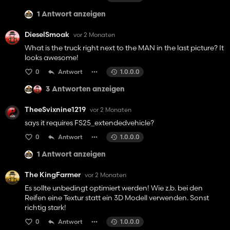
1 Antwort anzeigen
DieselSmoak
vor 2 Monaten
What is the truck right next to the MAN in the last picture? It
looks awesome!
0
Antwort
1.0.0.0
3 Antworten anzeigen
TheeSvixnine1219
vor 2 Monaten
says it requires FS25_extendedvehicle?
0
Antwort
1.0.0.0
1 Antwort anzeigen
The KingFarmer
vor 2 Monaten
Es sollte unbedingt optimiert werden! Wie z.b. bei den
Reifen eine Textur statt ein 3D Modell verwenden. Sonst
richtig stark!
0
Antwort
1.0.0.0