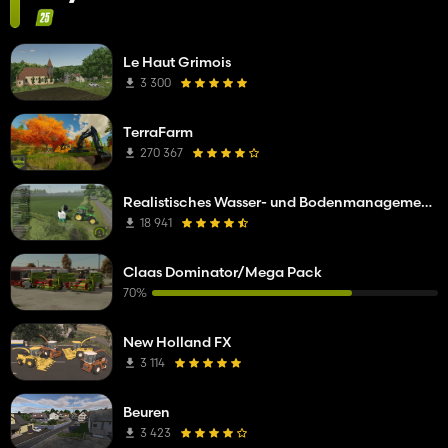
Le Haut Grimois
3 300
TerraFarm
270 367
Realistisches Wasser- und Bodenmanagement (RWSM)
18 941
Claas Dominator/Mega Pack
70%
New Holland FX
3 114
Beuren
3 423