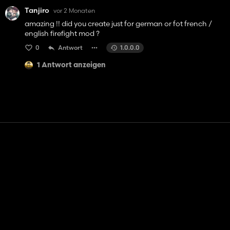
Tanjiro
vor 2 Monaten
amazing !! did you create just for german or fot french /
english firefight mod ?
0
Antwort
1.0.0.0
1 Antwort anzeigen
Kontakt
Hilfe
Nutzungsbedingungen
Datenschutz-Bestimmungen
Cookies verwalten