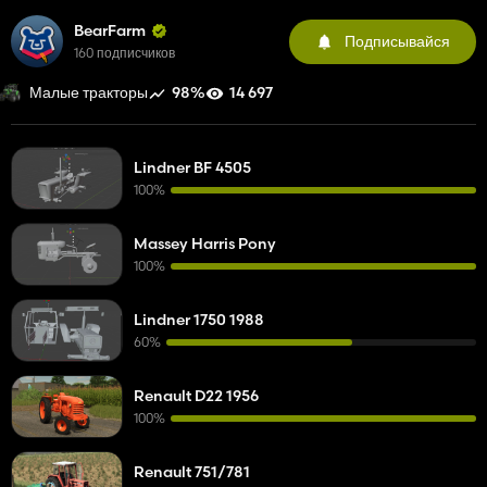
BearFarm
Подписывайся
160 подписчиков
98%
14 697
Малые тракторы
Lindner BF 4505
100%
Massey Harris Pony
100%
Lindner 1750 1988
60%
Renault D22 1956
100%
Renault 751/781