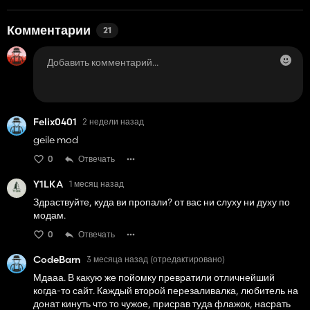
Комментарии
21
Felix0401
2 недели назад
geile mod
0
Отвечать
Y1LKA
1 месяц назад
Здраствуйте, куда ви пропали? от вас ни слуху ни духу по
модам.
0
Отвечать
CodeBarn
3 месяца назад
(отредактировано)
Мдааа. В какую же пойомку превратили отличнейший
когда-то сайт. Каждый второй перезаливалка, любитель на
донат кинуть что то чужое, присрав туда флажок, насрать