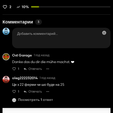
2
10%
Комментарии
3
Ost Garage
1 год назад
Danke das du dir die mühe machst. ❤️
1
Отвечать
oleg222232014
1 год назад
Це з 22 ферми чи шо буде на 25
1
Отвечать
Посмотреть 1 ответ