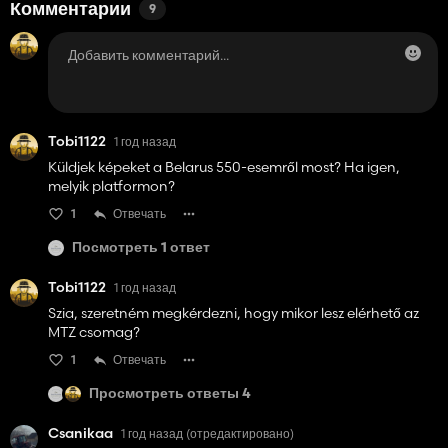
Комментарии
9
Tobi1122
1 год назад
Küldjek képeket a Belarus 550-esemről most? Ha igen,
melyik platformon?
1
Отвечать
Посмотреть 1 ответ
Tobi1122
1 год назад
Szia, szeretném megkérdezni, hogy mikor lesz elérhető az
MTZ csomag?
1
Отвечать
Просмотреть ответы 4
Csanikaa
1 год назад
(отредактировано)