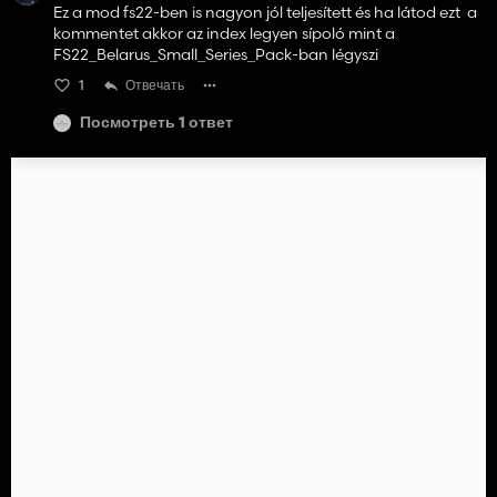
Ez a mod fs22-ben is nagyon jól teljesített és ha látod ezt a
kommentet akkor az index legyen sípoló mint a
FS22_Belarus_Small_Series_Pack-ban légyszi
1
Отвечать
Посмотреть 1 ответ