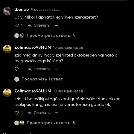
tbence
9 месяцев назад
Üdv! Mikor kaphatok egy ilyen szerkezetet?
1
Отвечать
Просмотреть ответы 4
Zolimacso98HUN
10 месяцев назад
szia még annyi hogy szerinted októberben várható a
megosztás vagy később?
1
Отвечать
Посмотреть 1 ответ
Zolimacso98HUN
10 месяцев назад
szia itt ha csőkipufógós konfiguráciotválasztunk akkor
csőkipus hangja is lesz (szivómotorosra gondolok)
1
Отвечать
Просмотреть ответы 3