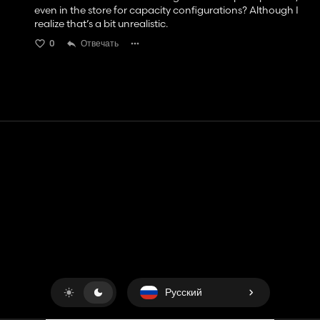
even in the store for capacity configurations? Although I
realize that’s a bit unrealistic.
0
Отвечать
Контакт
Помощь
условия обслуживания
Политика конфиденциальности
Управление файлами cookie
Русский