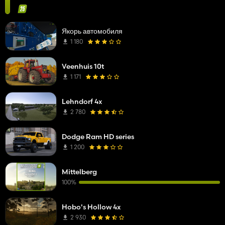
Якорь автомобиля
1 180
Veenhuis 10t
1 171
Lehndorf 4x
2 780
Dodge Ram HD series
1 200
Mittelberg
100%
Hobo's Hollow 4x
2 930