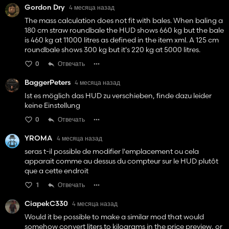
Gordon Dry
4 месяца назад
The mass calculation does not fit with bales. When baling a
180 cm straw roundbale the HUD shows 660 kg but the bale
is 460 kg at 11000 litres as defined in the item xml. A 125 cm
roundbale shows 300 kg but it's 220 kg at 5000 litres.
0
Отвечать
BaggerPeters
4 месяца назад
Ist es möglich das HUD zu verschieben, finde dazu leider
keine Einstellung
0
Отвечать
YROMA
4 месяца назад
seras t-il possible de modifier l'emplacement ou cela
apparait comme au dessus du compteur sur le HUD plutôt
que a cette endroit
1
Отвечать
CiapekC330
4 месяца назад
Would it be possible to make a similar mod that would
somehow convert liters to kilograms in the price preview, or