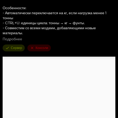
Особенности:
- Автоматически переключается на кг, если нагрузка менее 1
тонны
- CTRL+U: единицы цикла: тонны → кг → фунты.
- Совместим со всеми модами, добавляющими новые
материалы.
Подробнее
Элементы управления:
- CTRL+U: единица цикла (т/кг/фунты)
Сервер
Консоли