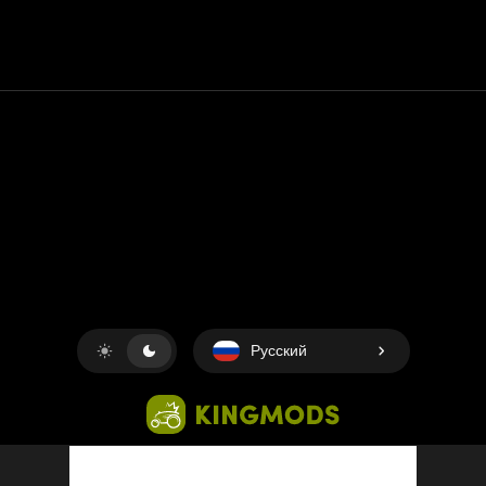
Контакт
Помощь
условия обслуживания
Политика конфиденциальности
Управление файлами cookie
Русский
Copyright © 2018-2026
King UP SAS
. Все права защищены.