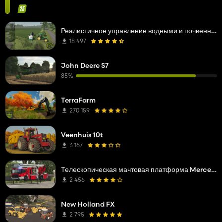
Реалистичное управление водными и почвенными ресурсами (RWSM)
18 497
John Deere S7
85%
TerraFarm
270 159
Veenhuis 10t
3 167
Телескопическая мачтовая платформа Mercedes Benz Econic WISS
2 456
New Holland FX
2 795