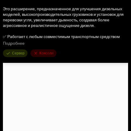
Это расширение, предназначенное для улучшения дизельных
моделей, высокопроизводительных грузовиков и установок для
перевозки угля, увеличивает дымность, создавая более
агрессивное и реалистичное ощущение дизеля.
✅ Работает с любым совместимым транспортным средством
✅ Повышенный черный дым выхлопа
Подробнее
✅ Идеально подходит для дизельных двигателей.
✅ Расширение скрипта Plug-and-Play
Сервер
Консоли
Если у автомобиля исправные выхлопные узлы, он будет катать
уголь.