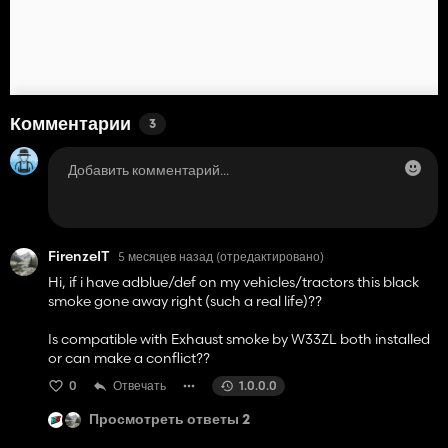
Комментарии
3
FirenzeIT
5 месяцев назад
(отредактировано)
Hi, if i have adblue/def on my vehicles/tractors this black
smoke gone away right (such a real life)??
Is compatible with Exhaust smoke by W33ZL both installed
or can make a conflict??
0
Отвечать
1.0.0.0
Просмотреть ответы 2