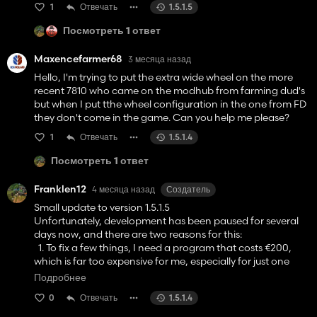
1
Отвечать
1.5.1.5
Посмотреть 1 ответ
Maxencefarmer68
3 месяца назад
Hello, I'm trying to put the extra wide wheel on the more
recent 7810 who came on the modhub from farming dud's
but when I put tthe wheel configuration in the one from FD
they don't come in the game. Can you help me please?
1
Отвечать
1.5.1.4
Посмотреть 1 ответ
Franklen12
4 месяца назад
Создатель
Small update to version 1.5.1.5
Unfortunately, development has been paused for several
days now, and there are two reasons for this:
1. To fix a few things, I need a program that costs €200,
which is far too expensive for me, especially for just one
mod.
Подробнее
2. I'm currently switching to Linux, and while LS25 is
0
Отвечать
1.5.1.4
running, I'm still having trouble installing the DLC.
Therefore, the update is on hold until these issues are