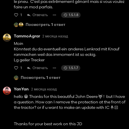
le pneu. C'est pas extrêmement gênant mais si vous voulez
faire un mod parfais.
1
Отвечать
1.5.1.8
Посмотреть 1 ответ
TammoAgrar
2 месяца назад
Moin
Könntest du da eventuell ein anderes Lenkrad mit Knauf
ranmachen weil das immoment ist so eckig.
Lg geiler Trecker
1
Отвечать
1.5.1.7
Посмотреть 1 ответ
YanYan
2 месяца назад
hello 😁 Thanks for this beautiful John Deere 🦌 ! but I have
a question. How can I remove the protection at the front of
the tractor? or if u want to make an update with IC 🤞🏻
Thanks for your best work on this JD