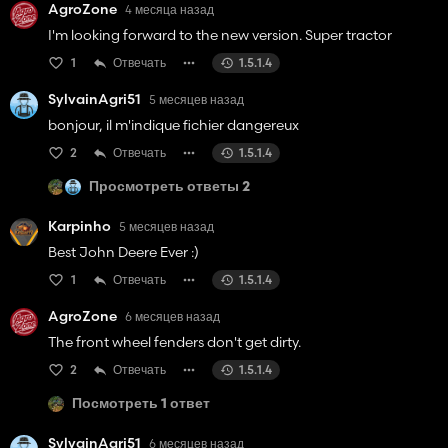
AgroZone
4 месяца назад
resolved. Thank you for your understanding.
I'm looking forward to the new version. Super tractor
Sincerely,
1
Отвечать
1.5.1.4
Franklen12
SylvainAgri51
5 месяцев назад
bonjour, il m'indique fichier dangereux
2
Отвечать
1.5.1.4
Просмотреть ответы 2
Karpinho
5 месяцев назад
Best John Deere Ever :)
1
Отвечать
1.5.1.4
AgroZone
6 месяцев назад
The front wheel fenders don't get dirty.
2
Отвечать
1.5.1.4
Посмотреть 1 ответ
SylvainAgri51
6 месяцев назад