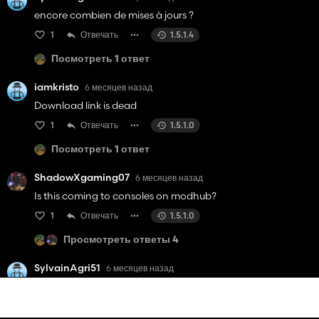
encore combien de mises à jours ?
1
Отвечать
1.5.1.4
Посмотреть 1 ответ
iamkristo
6 месяцев назад
Download link is dead
1
Отвечать
1.5.1.0
Посмотреть 1 ответ
ShadowXgaming07
6 месяцев назад
Is this coming to consoles on modhub?
1
Отвечать
1.5.1.0
Просмотреть ответы 4
SylvainAgri51
6 месяцев назад
bonsoir pourquoi fichier bloquer ?
1
Отвечать
1.5.1.0