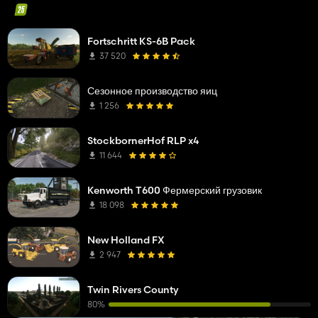
Fortschritt KS-6B Pack
37 520
Сезонное производство яиц
1 256
StockbornerHof RLP x4
11 644
Kenworth T600 Фермерский грузовик
18 098
New Holland FX
2 947
Twin Rivers County
80%