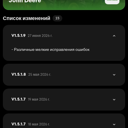
John Deere
вдохновение из других модов.
Рекомендуемые моды:
Интерактивное управление
Список изменений
23
Точное земледелие
Панель управления Live или RealGPS
пакет MX
27 июня 2026 г.
V1.5.1.9
Переменное давление в шинах
- Различные мелкие исправления ошибок
25 мая 2026 г.
V1.5.1.8
19 мая 2026 г.
V1.5.1.7
18 мая 2026 г.
V1.5.1.7