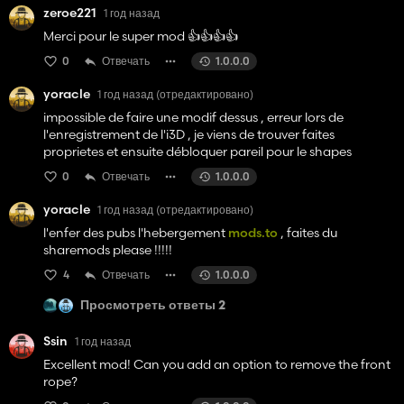
zeroe221
1 год назад
Merci pour le super mod 👍️👍️👍️👍️
0
Отвечать
1.0.0.0
yoracle
1 год назад
(отредактировано)
impossible de faire une modif dessus , erreur lors de
l'enregistrement de l'i3D , je viens de trouver faites
proprietes et ensuite débloquer pareil pour le shapes
0
Отвечать
1.0.0.0
yoracle
1 год назад
(отредактировано)
l'enfer des pubs l'hebergement
mods.to
, faites du
sharemods please !!!!!
4
Отвечать
1.0.0.0
Просмотреть ответы 2
Ssin
1 год назад
Excellent mod! Can you add an option to remove the front
rope?