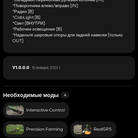
*Поворотники влево/вправо [IN]
*Радио [В]
*CabLight [В]
*Свет [ВНУТРИ]
*Рабочее освещение [В]
*Наденьте шаровые опоры для задней навески [только
OUT]
10 января 2025 г.
V1.0.0.0
Необходимые моды
4
Interactive Control
Precision Farming
RealGPS