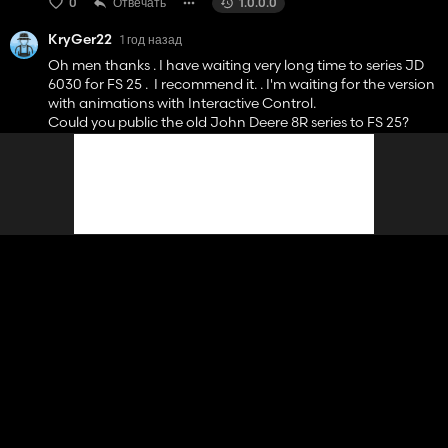
0
Отвечать
1.0.0.0
KryGer22
1 год назад
Oh men thanks . I have waiting very long time to series JD
6030 for FS 25 . I recommend it. . I'm waiting for the version
with animations with Interactive Control.
Could you public the old John Deere 8R series to FS 25?
1
Отвечать
1.0.0.0
flexder
1 год назад
Danke sehr schöner Traktor 👍️😍
0
Отвечать
1.0.0.0
PfuscherByLukas
1 год назад
link bade make workupload
0
Отвечать
1.0.0.0
ml_supere
1 год назад
Great mod, thanks mate :D I have waiting long time for the
tractor JD 6030 series for FS25.
I recommend this mod 👍️👍️👍️ it stays on my virtual farm :)