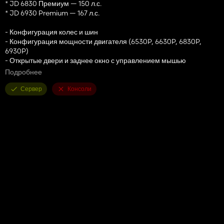
* JD 6830 Премиум — 150 л.с.
* JD 6930 Premium — 167 л.с.
- Конфигурация колес и шин
- Конфигурация мощности двигателя (6530P, 6630P, 6830P,
6930P)
- Открытые двери и заднее окно с управлением мышью
- Конфигурация передних рабочих фар
Подробнее
- Конфигурация маяков
- Конфигурация передней гидравлики или весов
Сервер
Консоли
- Конфигурация передних крыльев
- Предупреждение поет конфиг
- Защита FL + конфиг верёвки
- Конфигурация выхлопа
- Конфигурация оленя на конете
- Конфигурация воздушных труб с новым звуковым сигналом.
- Конфигурация JD GPS
- Конфигурация консолей Frontloader
- Конфигурация номерных знаков
- Анимированные внутренние интерфейсы
- Анимированные детали в салоне
- Фары, рабочие фары, указатели поворота и проблесковые
маячки.