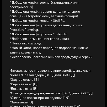
* Добавлен конфиг зеркал (стандартных или
электрических)
* Добавлена конфигурация дополнительного
освещения (стробоскопы, верхние фонари)
* Добавлен конфиг консоли Stoll FL.
* Добавлена конфигурация держателя датчика
Precision Farming.
* Добавлена конфигурация CB Radio.
* Добавлен новый конфиг колес и шин.
* Новая иконка мода.
* Новый капот, новая передняя гидравлика, новые
задние крылья и т. д.
* Исправлено несколько ошибок предыдущей версии.
Интерактивное управление анимацией/функциями:
*Левая/Правая дверь [ВХОД или ВЫХОД]
*Заднее стекло [В]
*Верхнее окно [В]
*Боковые окна [В]
*Складное предупреждение поет [ВХОД или ВЫХОД]
*Складное пассажирское сиденье [IN]
*Зажигание [В]
*Складная/переносная рулевая колонка [IN]