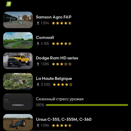
Samson Agro FAP
1 394
Cornwall
4 105
Dodge Ram HD series
1 585
La Haute Belgique
3 530
Сезонный стресс урожая
100%
Ursus C-355, C-355M, C-360
1 396