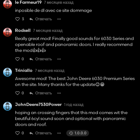
le Farmeur19
7 месяцев назад
inposible de dl avec ce site dommage
3
Отвечать
Rodsell
7 месяцев назад
Really great mod! Finally good sounds for 6030 Series and
openable roof and panoramic doors. I really recommend
the mod👍️👍️👍️
0
Отвечать
Triniallo
7 месяцев назад
Awesome mod! The best John Deere 6030 Premium Series
on the site. Many thanks for the update😉😁
0
Отвечать
JohnDeere7530Power
1 год назад
hoping an crossing fingers that this mod comes wit the
beutiful 6cyl sound soon and optional with panoramic
doors and roof.
0
Отвечать
1.0.0.0