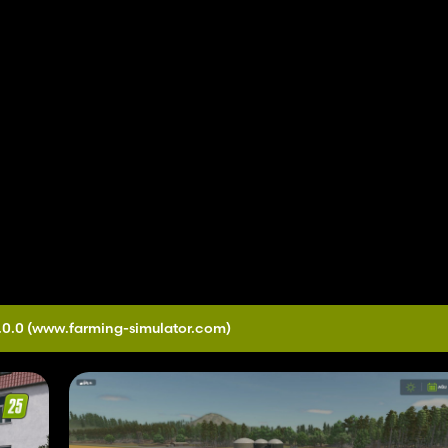
.0.0
(www.farming-simulator.com)