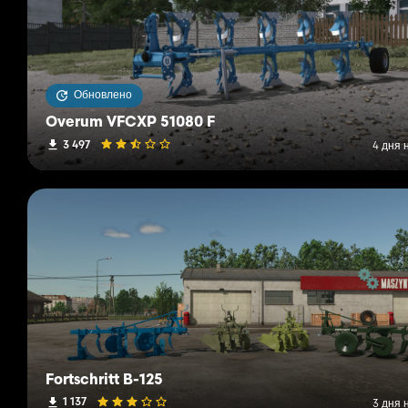
Обновлено
Overum VFCXP 51080 F
3 497
4 дня 
Fortschritt B-125
1 137
3 дня 