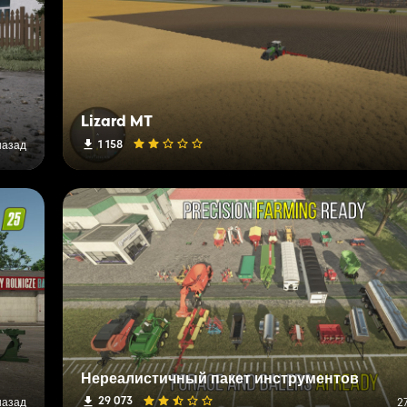
Lizard MT
1 158
назад
Нереалистичный пакет инструментов
29 073
назад
2