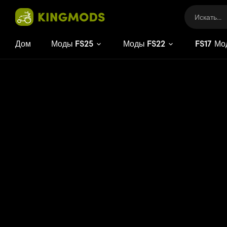
Дом
Моды FS25
Моды FS22
FS
17
Мо