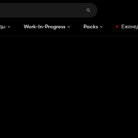
ды
Work-In-Progress
Packs
Еженед