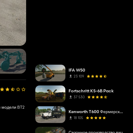
IFA W50
23 109
Fortschritt KS-6B Pack
37 530
я модели BT2
Kenworth T600 Фермерский грузовик
18 105
Сезонное производство яиц