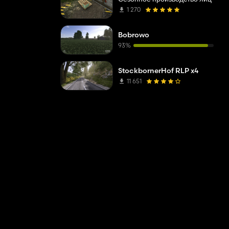
1 270
Bobrowo
93%
StockbornerHof RLP x4
11 651