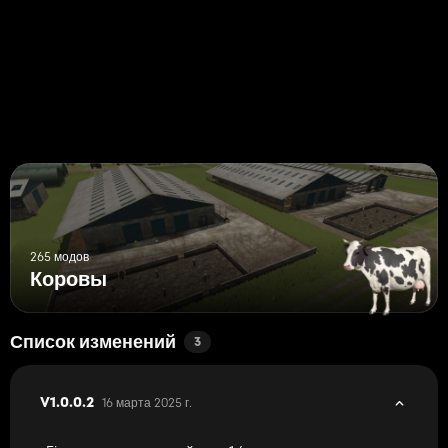
!Примечание!
Из -за отсутствующей возможности базовой игры для создания
FillVolume, показанная заполнение в каждом бункере
микширования,
не отражает фактическое количество данного материала и
действует только как визуальная вещь.
Каждая из заполнения станет невидимой, как только данный
материал достигнет 0.
В некоторых случаях заполнения показаны в каждом бункере
после размещения, хотя сумма все еще 0.
265 модов
Коровы
Список изменений
3
16 марта 2025 г.
V1.0.0.2