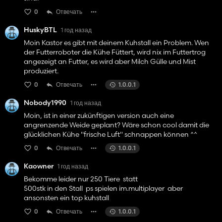
0
Отвечать
HuskyBTL
1 год назад
Moin Kastor es gibt mit deinem Kuhstall ein Problem. Wen
der Futterroboter die Kühe Füttert, wird nix im Futtertrog
angezeigt an Futter, es wird aber Milch Gülle und Mist
produziert.
0
Отвечать
1.0.0.1
Nobody1990
1 год назад
Moin, ist in einer zukünftigen version auch eine
angrenzende Weide geplant? Wäre schon cool damit die
glücklichen Kühe "frische Luft" schnappen können ^^
0
Отвечать
1.0.0.1
Kaowner
1 год назад
Bekomme leider nur 250 Tiere statt
500stk in den Stall ps spielen im.multiplayer aber
ansonsten ein top kuhstall
0
Отвечать
1.0.0.1