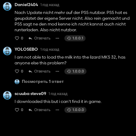
Daniel2404
1 год назад
Nach Update nicht mehr auf der PS5 nutzbar. PS5 hat es
geupdatet der eigene Server nicht. Also rein gemacht und
PS5 sagt ne den mod kenne ich nicht kannst auch nicht
runterladen. Also nicht nutzbar.
0
Отвечать
1.0.0.1
YOLOSEBO
1 год назад
I am not able to load the milk into the lizard MKS 32, has
anyone else this problem?
0
Отвечать
1.0.0.0
Посмотреть 1 ответ
scuuba steve09
1 год назад
I downloaded this but i can't find it in game.
0
Отвечать
1.0.0.0