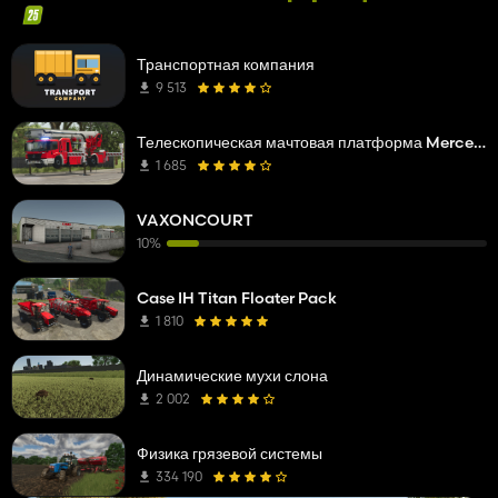
Транспортная компания
9 513
Телескопическая мачтовая платформа Mercedes Benz Econic WISS
1 685
VAXONCOURT
10%
Case IH Titan Floater Pack
1 810
Динамические мухи слона
2 002
Физика грязевой системы
334 190