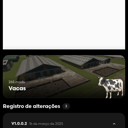
mineral
Produto: forragem
!Observação!
Devido à falta de possibilidade do jogo de base para criar um
volume de preenchimento, o enchimento mostrado em cada
bunker do mixfeeder,
Não reflete a quantidade real de material determinado e age
apenas como uma coisa visual.
Cada um dos enchimentos se tornará invisível quando o material
fornecido chegar 0.
Em alguns casos, os planos de preenchimento são mostrados
em cada bunker após a colocação, embora a quantidade ainda
seja 0.
265 mods
Vacas
Registro de alterações
3
16 de março de 2025
V1.0.0.2