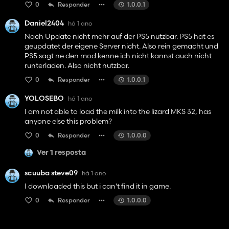
0
Responder
1.0.0.1
Daniel2404
há 1 ano
Nach Update nicht mehr auf der PS5 nutzbar. PS5 hat es
geupdatet der eigene Server nicht. Also rein gemacht und
PS5 sagt ne den mod kenne ich nicht kannst auch nicht
runterladen. Also nicht nutzbar.
0
Responder
1.0.0.1
YOLOSEBO
há 1 ano
I am not able to load the milk into the lizard MKS 32, has
anyone else this problem?
0
Responder
1.0.0.0
Ver 1 resposta
scuuba steve09
há 1 ano
I downloaded this but i can't find it in game.
0
Responder
1.0.0.0