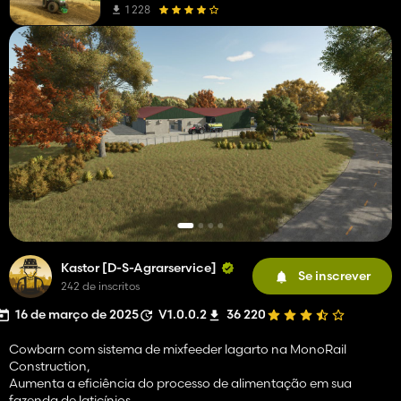
1 228
Kastor [D-S-Agrarservice]
Se inscrever
242 de inscritos
16 de março de 2025
V1.0.0.2
36 220
Cowbarn com sistema de mixfeeder lagarto na MonoRail
Construction,
Aumenta a eficiência do processo de alimentação em sua
fazenda de laticínios