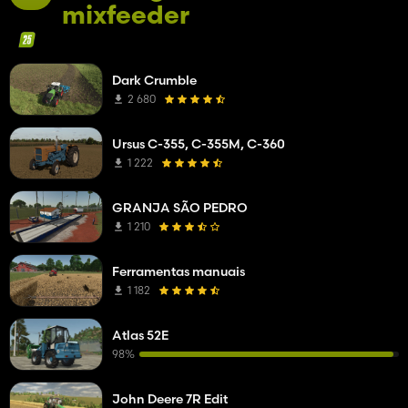
mixfeeder
Dark Crumble
2 680
Ursus C-355, C-355M, C-360
1 222
GRANJA SÃO PEDRO
1 210
Ferramentas manuais
1 182
Atlas 52E
98%
John Deere 7R Edit