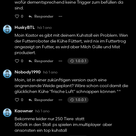
wofür dementsprechend keine Trigger zum befüllen da
sind.
0
Responder
HuskyBTL
há 1 ano
Moin Kastor es gibt mit deinem Kuhstall ein Problem. Wen
der Futterroboter die Kühe Füttert, wird nix im Futtertrog
angezeigt an Futter, es wird aber Milch Gülle und Mist
produziert.
0
Responder
1.0.0.1
Nobody1990
há 1 ano
Moin, ist in einer zukünftigen version auch eine
angrenzende Weide geplant? Wäre schon cool damit die
glücklichen Kühe "frische Luft" schnappen können ^^
0
Responder
1.0.0.1
Kaowner
há 1 ano
Bekomme leider nur 250 Tiere statt
500stk in den Stall ps spielen im.multiplayer aber
ansonsten ein top kuhstall