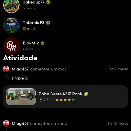
Jakedup77
5 mods
Thiornis FS
12 mods
BlakMik
1 mod
Atividade
M agri57
comentou um mod
há 2 meses
simple ic
John Deere 4213 Pack
7 655
M agri57
comentou um mod
há 10 meses