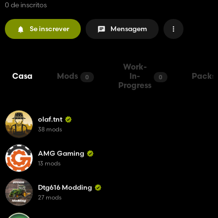
0 de inscritos
Se inscrever
Mensagem
Work-
Casa
Mods
In-
Packs
0
0
Progress
olaf.tnt
38 mods
AMG Gaming
13 mods
Dtg616 Modding
27 mods