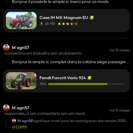
Bonjour il possède le simple ic merci pour ce mods
Case IH MX Magnum EU
48 918
M agri57
há 10 meses
comentou um trabalho em andamento
Bonjour le simple ic complet dans la cabine siège passager
qui ce ferme volant qui ce leve ect ça serait top
Fendt Favorit Vario 924
78%
M agri57
há 10 meses
respondeu a um comentário em um mod
M agri57
magnifique mods pour les nostalgiques des années 2000
dommage qu'il manque un petit détaille le nombres des
@D3ff0
passages des vitesses sur l'écran de droite et ic sur le