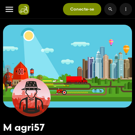
Conecte-se
M agri57