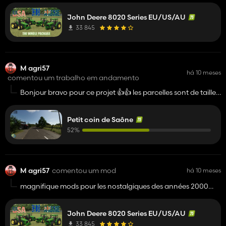
volant qui ce lève les portes et le sièges en ic . Bravo pour
les personnes qui s'occupe des mods 🤩🤩
John Deere 8020 Series EU/US/AU
33 845
M agri57
há 10 meses
comentou um trabalho em andamento
Bonjour bravo pour ce projet 👍️👍️ les parcelles sont de tailles
comment moyennes , grandes ? et il aura des des parcelles
vallonés encore un grand merci et un énorme respect pour
Petit coin de Saône
des personnes qui créés des maps sa doit prendre un
énorme temps.
52%
M agri57
comentou um mod
há 10 meses
magnifique mods pour les nostalgiques des années 2000
dommage qu'il manque un petit détaille le nombres des
passages des vitesses sur l'écran de droite et ic sur le volant
John Deere 8020 Series EU/US/AU
qui ce lève les portes et le sièges en ic . Bravo pour les
personnes qui s'occupe des mods 🤩🤩
33 845