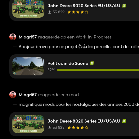
John Deere 8020 Series EU/US/AU
33 829
M agri57
reageerde op een Work-in-Progress
Bonjour bravo pour ce projet 👍️👍️ les parcelles sont de ta
grand merci et un énorme respect pour des personnes qui 
Petit coin de Saône
52%
M agri57
reageerde een mod
magnifique mods pour les nostalgiques des années 2000 dom
l'écran de droite et ic sur le volant qui ce lève les portes et
John Deere 8020 Series EU/US/AU
33 829