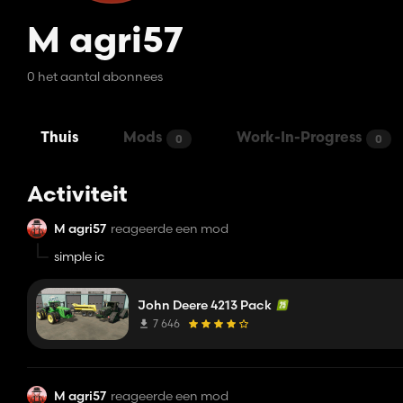
M agri57
0 het aantal abonnees
Thuis
Mods
Work-In-Progress
0
0
Activiteit
M agri57
reageerde een mod
simple ic
John Deere 4213 Pack
7 646
M agri57
reageerde een mod