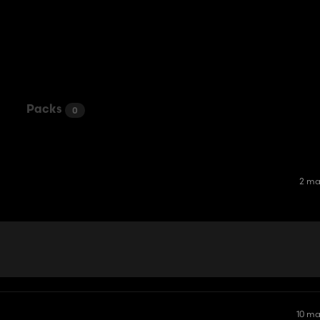
Packs
0
2 ma
10 m