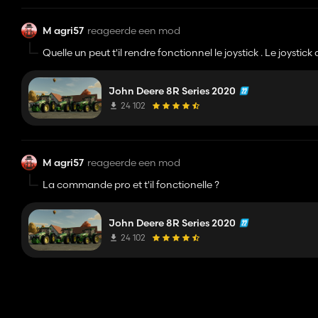
M agri57
reageerde een mod
Quelle un peut t'il rendre fonctionnel le joystick . Le joys
John Deere 8R Series 2020
24 102
M agri57
reageerde een mod
La commande pro et t'il fonctionelle ?
John Deere 8R Series 2020
24 102