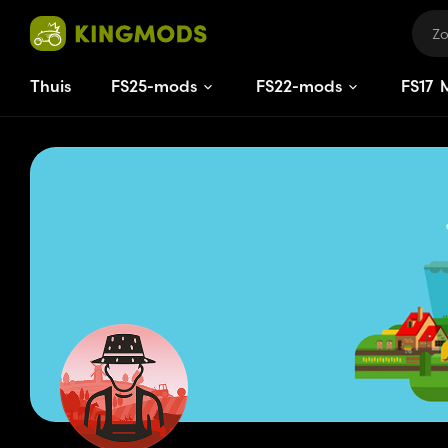
Thuis
FS25-mods
FS22-mods
FS
17