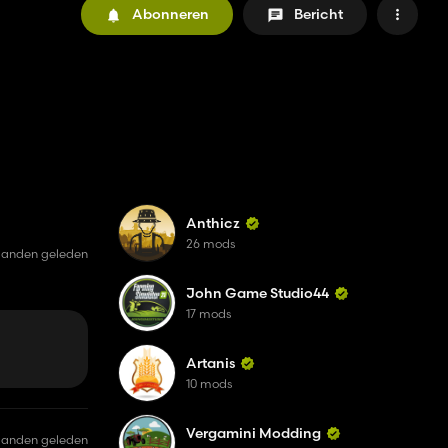
Abonneren
Bericht
Anthicz
26 mods
anden geleden
John Game Studio44
17 mods
Artanis
10 mods
Vergamini Modding
aanden geleden