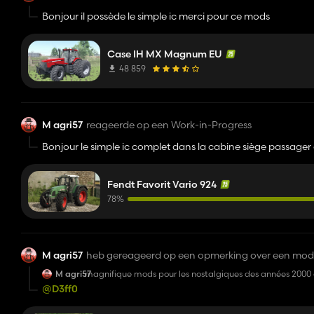
Bonjour il possède le simple ic merci pour ce mods
Case IH MX Magnum EU
48 859
M agri57
reageerde op een Work-in-Progress
Bonjour le simple ic complet dans la cabine siège passager q
Fendt Favorit Vario 924
78%
M agri57
heb gereageerd op een opmerking over een mod
M agri57
magnifique mods pour les nostalgiques des années 2000 d
droite et ic sur le volant qui ce lève les portes et le sièg
@D3ff0