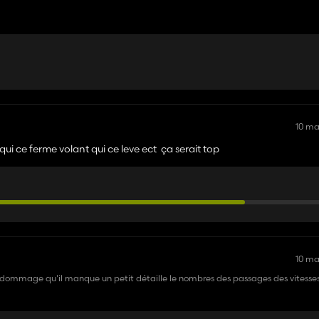
10 m
ui ce ferme volant qui ce leve ect ça serait top
10 m
ommage qu'il manque un petit détaille le nombres des passages des vitesses 
es en ic . Bravo pour les personnes qui s'occupe des mods 🤩🤩