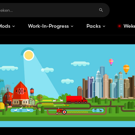
Mods
Work-In-Progress
Packs
Weke