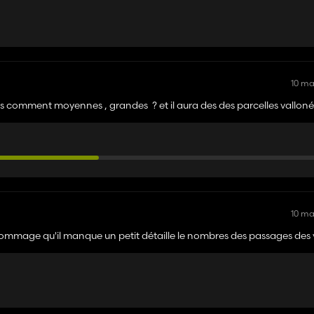
10 m
illes comment moyennes , grandes ? et il aura des des parcelles vallon
créés des maps sa doit prendre un énorme temps.
10 m
mage qu'il manque un petit détaille le nombres des passages des v
 le sièges en ic . Bravo pour les personnes qui s'occupe des mods 🤩🤩