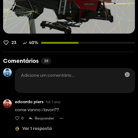
23
40%
Comentários
28
edoardo piers
há 1 ano
come vanno i lavori??
0
Responder
Ver 1 resposta