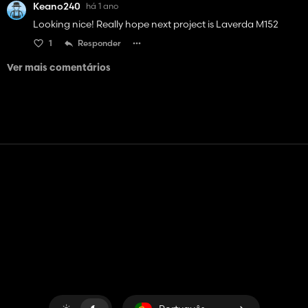
Keano240
há 1 ano
Looking nice! Really hope next project is Laverda M152
1
Responder
Ver mais comentários
Contato
Ajuda
Termos de serviço
Política de Privacidade
Gerenciar cookies