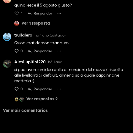
quindi esce il 5 agosto giusto?
1
Responder
Ver 1 resposta
trullalero
há 1 ano
(editado)
Quod erat demonstrandum
0
Responder
AlexLupitini220
há 1 ano
si può avere un'idea delle dimensioni del mezzo? rispetto
alle livellanti di default, almeno so a quale capannone
metterla ;)
0
Responder
Ver respostas 2
Ver mais comentários