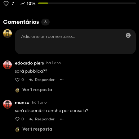
7
10%
Comentários
6
edoardo piers
há 1 ano
sarà pubblica??
0
Responder
Ver 1 resposta
manzo
há 1 ano
sarà disponibile anche per console?
0
Responder
Ver 1 resposta