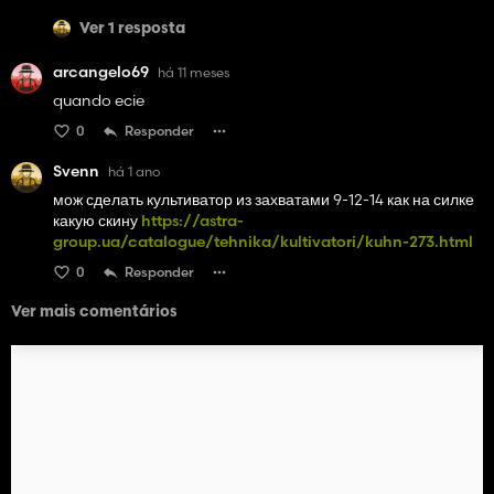
Ver 1 resposta
arcangelo69
há 11 meses
quando ecie
0
Responder
Svenn
há 1 ano
мож сделать культиватор из захватами 9-12-14 как на силке
какую скину
https://astra-
group.ua/catalogue/tehnika/kultivatori/kuhn-273.html
0
Responder
Ver mais comentários