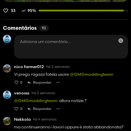
33
95%
Comentários
92
nico farmer012
há 2 semanas
Vi prego ragazzi fatela uscire
@GMGmoddingteam
0
Responder
venosss
há 2 semanas
@GMGmoddingteam
allora notizie ?
0
Responder
Nekkola
há 4 semanas
ma continueranno i lavori oppure è stata abbandonata?