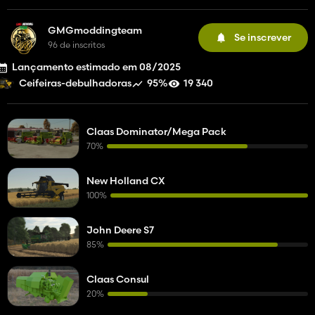
GMGmoddingteam
Se inscrever
96 de inscritos
Lançamento estimado em 08/2025
95%
19 340
Ceifeiras-debulhadoras
Claas Dominator/Mega Pack
70%
New Holland CX
100%
John Deere S7
85%
Claas Consul
20%