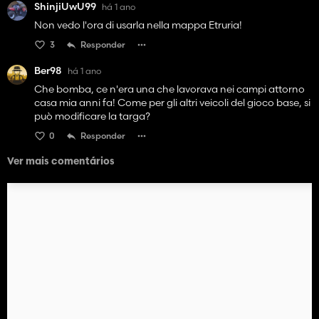
ShinjiUwU99
há 1 ano
Non vedo l'ora di usarla nella mappa Etruria!
3
Responder
Ber98
há 1 ano
Che bomba, ce n'era una che lavorava nei campi attorno
casa mia anni fa! Come per gli altri veicoli del gioco base, si
può modificare la targa?
0
Responder
Ver mais comentários