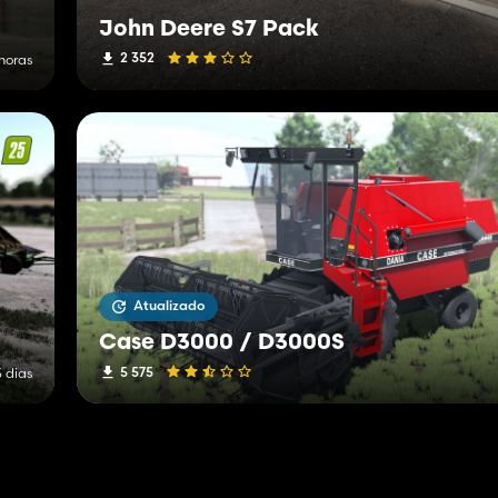
John Deere S7 Pack
2 352
 horas
Atualizado
Case D3000 / D3000S
5 575
3 dias