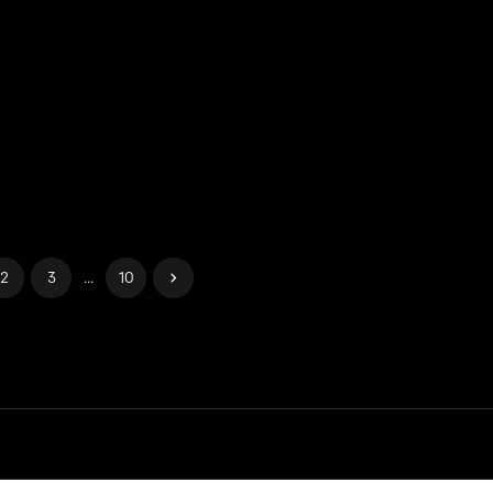
2
3
...
10
Gerenciar cookies