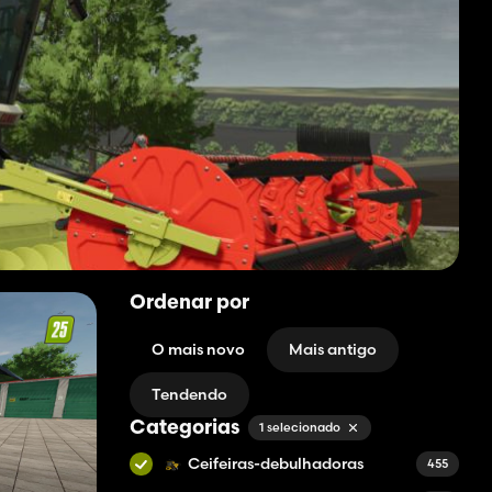
Ordenar por
O mais novo
Mais antigo
Tendendo
Categorias
1 selecionado
Ceifeiras-debulhadoras
455