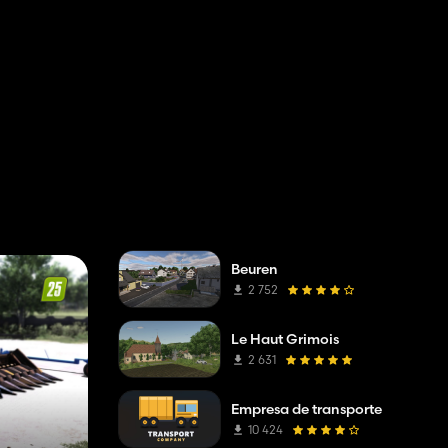
Beuren
2 752
Le Haut Grimois
2 631
Empresa de transporte
10 424