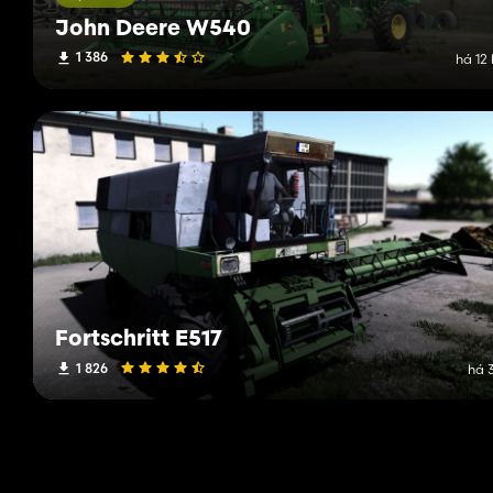
John Deere W540
1 386
há 12
Fortschritt E517
1 826
há 