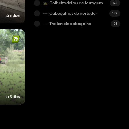
Colheitadeiras de forragem
126
Cabeçalhos de cortador
189
há 3 dias
Trailers de cabeçalho
26
há 3 dias