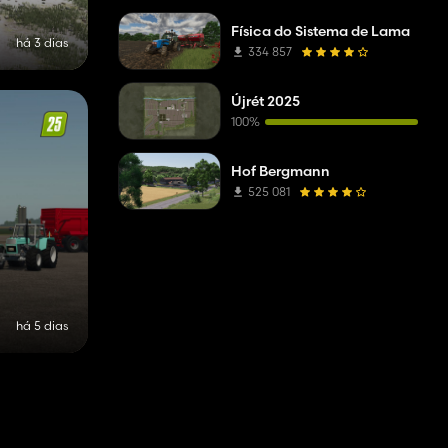
Física do Sistema de Lama
há 3 dias
334 857
Újrét 2025
100%
Hof Bergmann
525 081
há 5 dias