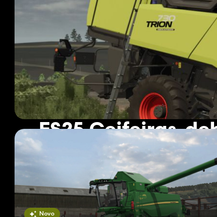
FS25 Ceifeiras-d
455 mods
Página 1 de 38
Novo