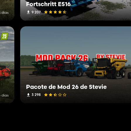
Fortschritt E516
9 207
3 dias
Pacote de Mod 26 de Stevie
3 298
4 dias