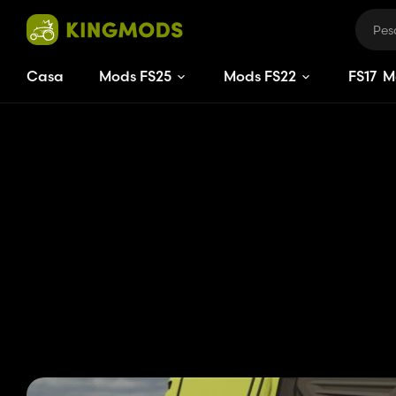
Casa
Mods FS25
Mods FS22
FS
17
M