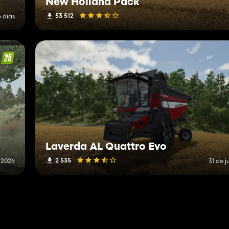
New Holland Pack
53 512
5 dias
Laverda AL Quattro Evo
2 535
e 2026
31 de j