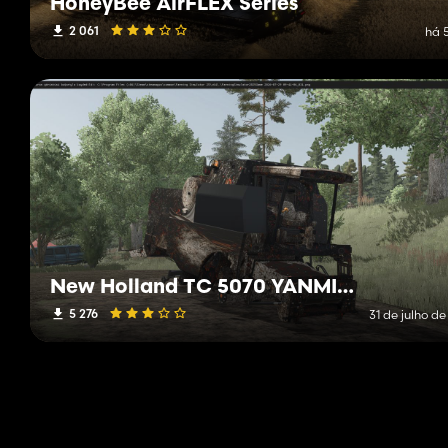
HoneyBee AirFLEX Series
2 061
há 
New Holland TC 5070 YANMIŞ BİÇER
5 276
31 de julho d