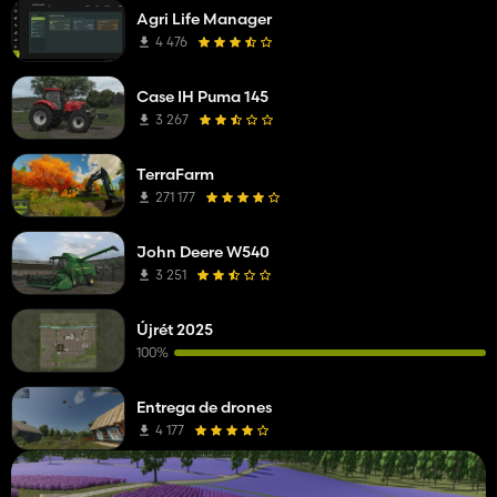
Agri Life Manager
4 476
Case IH Puma 145
3 267
TerraFarm
271 177
John Deere W540
3 251
Újrét 2025
100%
Entrega de drones
4 177