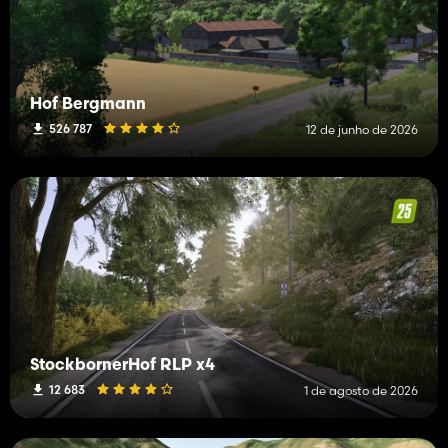
Hof Bergmann
526 787
12 de junho de 2026
StockbornerHof RLP x4
12 683
1 de agosto de 2026