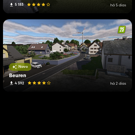
5 183
há 5 dias
Novo
Beuren
4 392
há 2 dias