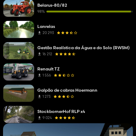
Belarus-80/82
98%
Lanrelas
20 293
Gestão Realística da Água e do Solo (RWSM)
16 212
Renault TZ
1 556
Galpão de cabras Hoermann
1 273
StockbornerHof RLP x4
9 024