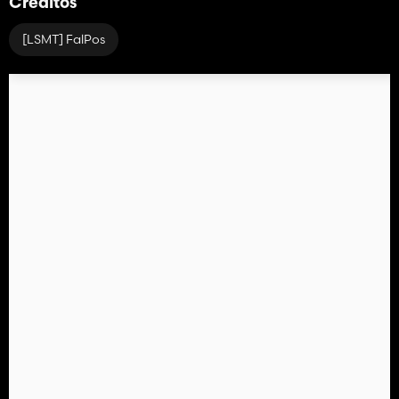
Créditos
[LSMT] FalPos