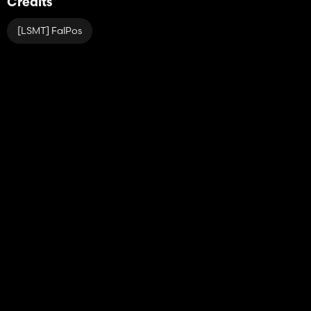
Crédits
[LSMT] FalPos