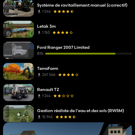
Système de ravitaillement manuel (correctif)
1 246
Letak 3m
1 150
Ford Ranger 2007 Limited
81%
TerraFarm
267 566
Renault TZ
1 244
Gestion réaliste de l'eau et des sols (RWSM)
15 945