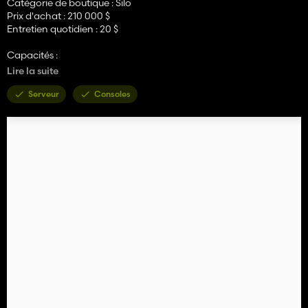
Catégorie de boutique : Silo
Prix d'achat : 210 000 $
Entretien quotidien : 20 $
Capacités :
- Silo : 40 000 000 litres
Lire la suite
- Stockage d'objets : 250 palettes/balles
Serveur
Consoles